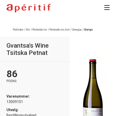
Registrer deg
Pollisten
/
Vin
/
Perlende vin
/
Perlende vin, hvit
/
Georgia
/
Øvrige
Gvantsa's Wine
Tsitska Petnat
86
POENG
Varenummer:
13009101
Utvalg:
Bestillingsutvalget