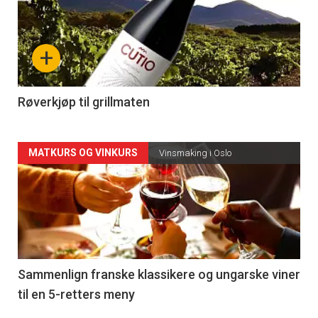
akkurat
nå
+
-
4
Røverkjøp til grillmaten
Forsiden
MATKURS OG VINKURS
Vinsmaking i Oslo
akkurat
nå
-
5
Sammenlign franske klassikere og ungarske viner
til en 5-retters meny