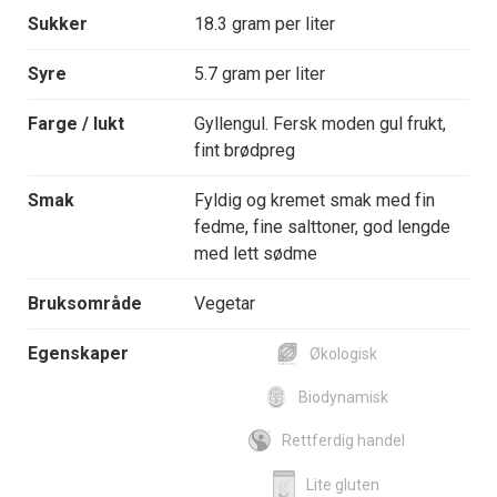
Sukker
18.3 gram per liter
Syre
5.7 gram per liter
Farge / lukt
Gyllengul. Fersk moden gul frukt,
fint brødpreg
Smak
Fyldig og kremet smak med fin
fedme, fine salttoner, god lengde
med lett sødme
Bruksområde
Vegetar
Egenskaper
Økologisk
Biodynamisk
Rettferdig handel
Lite gluten