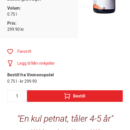
Volum:
0.75 l
Pris:
299.90 kr
Favoritt
Legg til Min vinkjeller
Bestill fra Vinmonopolet
0.75 l - kr 299.90
Bestill
En kul petnat, tåler 4-5 år