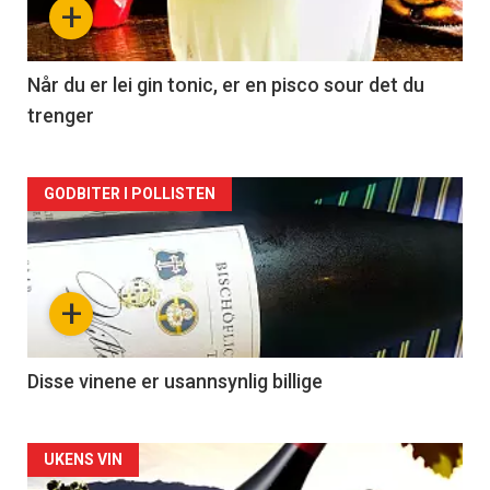
+
-
2
Når du er lei gin tonic, er en pisco sour det du
trenger
Forsiden
GODBITER I POLLISTEN
akkurat
nå
+
-
3
Disse vinene er usannsynlig billige
Forsiden
UKENS VIN