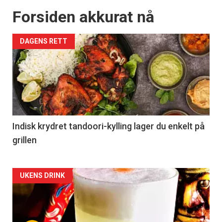
Forsiden akkurat nå
DAGENS RETT
Indisk krydret tandoori-kylling lager du enkelt på
grillen
Forsiden
UKENS DRINK
akkurat
nå