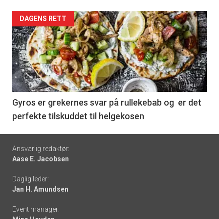
Forsiden
DAGENS RETT
akkurat
nå
-
6
Gyros er grekernes svar på rullekebab og er det
perfekte tilskuddet til helgekosen
Footer
Ansvarlig redaktør:
Aase E. Jacobsen
-
Daglig leder:
links
Jan H. Amundsen
Event manager: