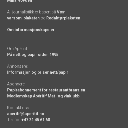
Mina Hovden
All journalistikk er basert på
Vær
varsom-plakaten
og
Redaktørplakaten
Om informasjonskapsler
Om Apéritif:
På nett og papir siden 1995
Annonsere:
Informasjon og priser nett/papir
Abonnere:
Papirabonnement for restaurantbransjen
Medlemskap Apéritif Mat- og vinklubb
Kontakt oss:
aperitif@aperitif.no
Telefon
+47 21 45 61 60