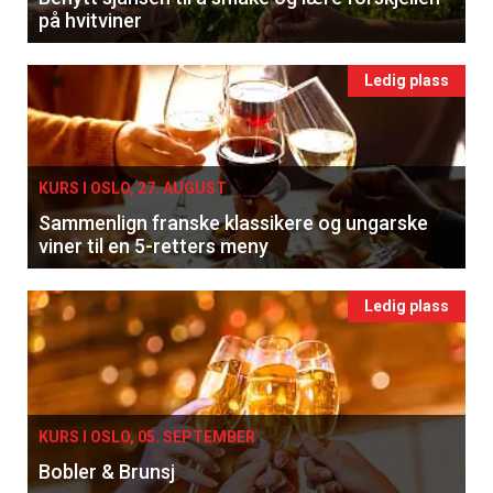
på hvitviner
Ledig plass
KURS I OSLO, 27. AUGUST
Sammenlign franske klassikere og ungarske
viner til en 5-retters meny
Ledig plass
KURS I OSLO, 05. SEPTEMBER
Bobler & Brunsj