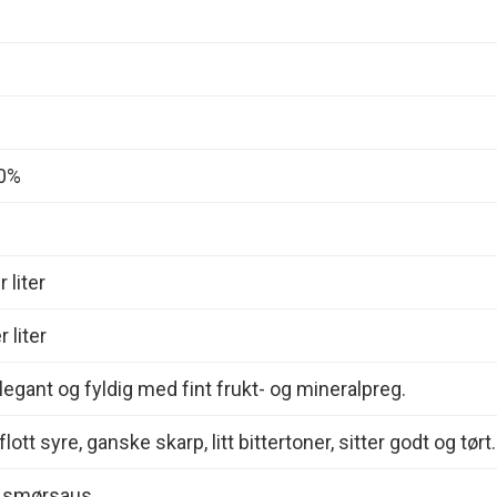
00%
 liter
 liter
legant og fyldig med fint frukt- og mineralpreg.
lott syre, ganske skarp, litt bittertoner, sitter godt og tørt.
 smørsaus.