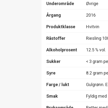
Underområde
Øvrige
Årgang
2016
Produktklasse
Hvitvin
Råstoffer
Riesling 1
Alkoholprosent
12.5 % vol.
Sukker
< 3 gram per
Syre
8.2 gram per
Farge / lukt
Gulgrønn. E
Smak
Fyldig med f
Bruksområde
Retter med