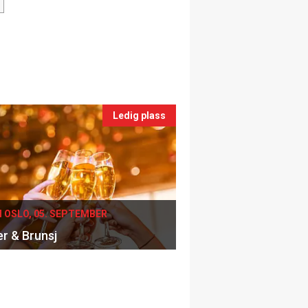
Ledig plass
I OSLO, 05. SEPTEMBER
er & Brunsj