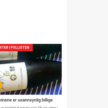
siden
ITER I POLLISTEN
urat
vinene er usannsynlig billige
er knyttet til eieren som får sin «lønn i