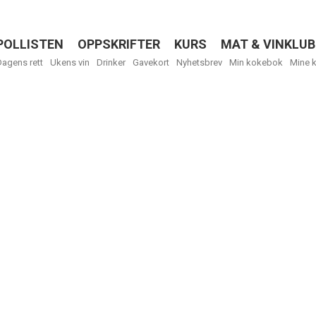
POLLISTEN
OPPSKRIFTER
KURS
MAT & VINKLUB
Menu
Dagens rett
Ukens vin
Drinker
Gavekort
Nyhetsbrev
Min kokebok
Mine 
R