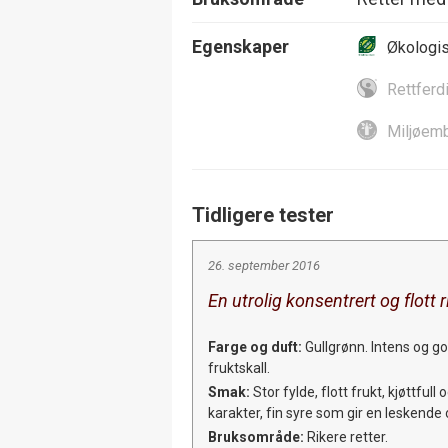
Egenskaper
Økologi
Rettferd
Miljøemb
Tidligere tester
26. september 2016
En utrolig konsentrert og flott 
Farge og duft:
Gullgrønn. Intens og god
fruktskall.
Smak:
Stor fylde, flott frukt, kjøttfu
karakter, fin syre som gir en leskende o
Bruksområde:
Rikere retter.