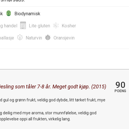
sk
Biodynamisk
ig handel
Lite gluten
Kosher
allasje
Naturvin
Oransjevin
90
riesling som tåler 7-8 år. Meget godt kjøp. (2015)
POENG
 gul og grønn frukt, veldig god dybde, litt tørket frukt, mye
ll og deilig med mye aroma, stor munnfølelse, veldig god
pplevelse oppi all frukten, virkelig lang.