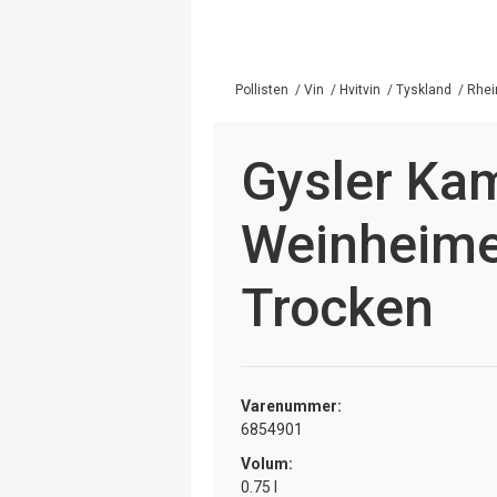
Pollisten
/
Vin
/
Hvitvin
/
Tyskland
/
Rhei
Gysler Ka
Weinheime
Trocken
Varenummer:
6854901
Volum:
0.75 l