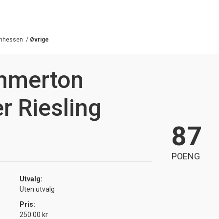
nhessen
/
Øvrige
mmerton
r Riesling
87
POENG
Utvalg:
Uten utvalg
Pris:
250.00 kr