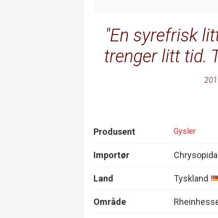
En syrefrisk li
trenger litt tid.
201
Produsent
Gysler
Importør
Chrysopida
Land
Tyskland
Område
Rheinhess