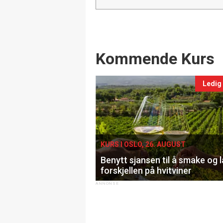
Events
Kommende Kurs
Ledig
KURS I OSLO, 26. AUGUST
Benytt sjansen til å smake og 
forskjellen på hvitviner