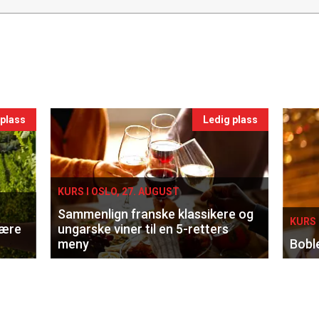
 plass
Ledig plass
KURS I OSLO, 27. AUGUST
Sammenlign franske klassikere og
KURS 
lære
ungarske viner til en 5-retters
meny
Bobl