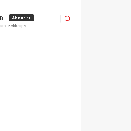
Menu
B
Abonner
kurs
Kokketips
profile
egistrer deg