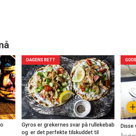
nå
Forsiden
For
DAGENS RETT
GODB
akkurat
akk
nå
nå
-
-
+
2
3
co
Gyros er grekernes svar på rullekebab
Disse 
og er det perfekte tilskuddet til
Årsaken 