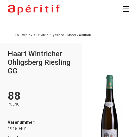
Registrer deg
Pollisten
/
Vin
/
Hvitvin
/
Tyskland
/
Mosel
/
Wintrich
Haart Wintricher
Ohligsberg Riesling
GG
88
POENG
Varenummer:
19159401