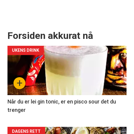
Forsiden akkurat nå
UKENS DRINK
+
Når du er lei gin tonic, er en pisco sour det du
trenger
Forsiden
DAGENS RETT