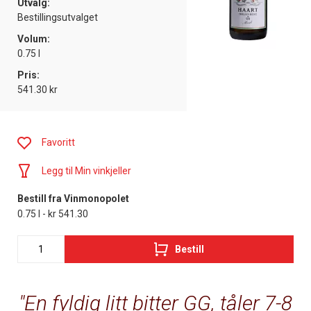
Utvalg:
Bestillingsutvalget
Volum:
0.75 l
Pris:
541.30 kr
Favoritt
Legg til Min vinkjeller
Bestill fra Vinmonopolet
0.75 l - kr 541.30
Bestill
En fyldig litt bitter GG, tåler 7-8