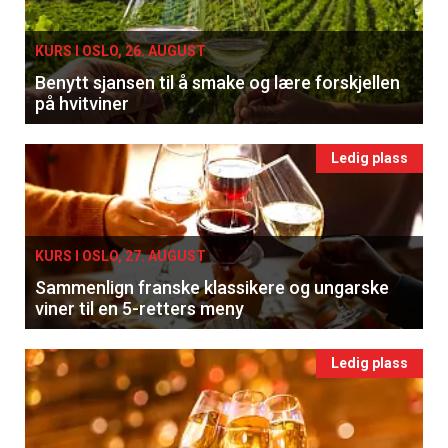
KURS I OSLO, 26. AUGUST
Benytt sjansen til å smake og lære forskjellen
på hvitviner
Ledig plass
KURS I OSLO, 27. AUGUST
Sammenlign franske klassikere og ungarske
viner til en 5-retters meny
Ledig plass