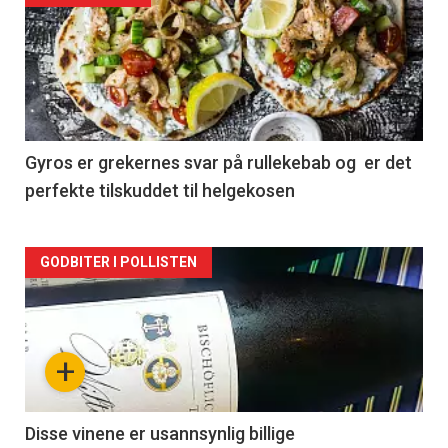
akkurat
nå
-
2
Gyros er grekernes svar på rullekebab og er det
perfekte tilskuddet til helgekosen
Forsiden
GODBITER I POLLISTEN
akkurat
nå
+
-
3
Disse vinene er usannsynlig billige