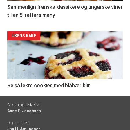
5
Sammenlign franske klassikere og ungarske viner
til en 5-retters meny
Forsiden
UKENS KAKE
akkurat
nå
-
6
Se så lekre cookies med blåbær blir
Footer
Ansvarlig redaktør:
Aase E. Jacobsen
-
Daglig leder:
links
Jan H. Amundsen