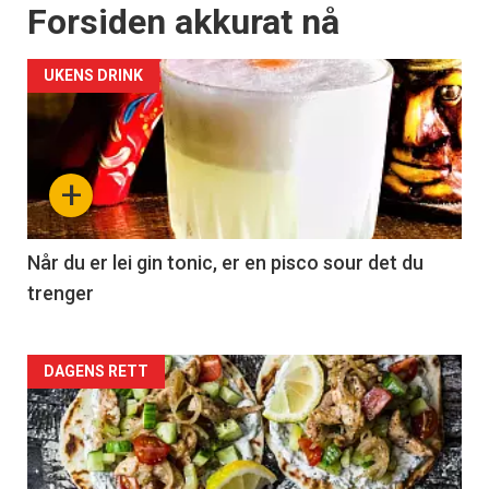
Apéritif
Forsiden akkurat nå
Vi tilbyr flere ukentlige nyhetsbrev. Du
kan fritt velge hvilke du ønsker å få
UKENS DRINK
tilsendt.
Registrer deg
+
Når du er lei gin tonic, er en pisco sour det du
trenger
Forsiden
DAGENS RETT
akkurat
nå