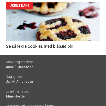
Forsiden
UKENS KAKE
akkurat
nå
-
6
Se så lekre cookies med blåbær blir
Footer
Ansvarlig redaktør:
Aase E. Jacobsen
-
Daglig leder:
links
Jan H. Amundsen
Event manager:
Mina Hovden
All journalistikk er basert på
Vær