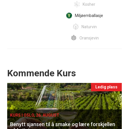
Kosher
Miljøemballasje
Naturvin
Oransjevin
Events
Kommende Kurs
Ledig plass
KURS I OSLO, 26. AUGUST
Benytt sjansen til å smake og lære forskjellen