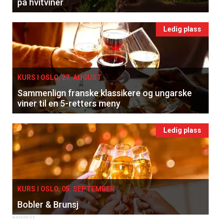
på hvitviner
Ledig plass
KURS I OSLO, 27. AUGUST
Sammenlign franske klassikere og ungarske
viner til en 5-retters meny
Ledig plass
KURS I OSLO, 05. SEPTEMBER
Bobler & Brunsj