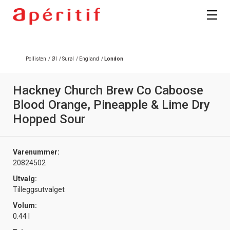
Pollisten
/
Øl
/
Surøl
/
England
/
London
Hackney Church Brew Co Caboose
Blood Orange, Pineapple & Lime Dry
Hopped Sour
Varenummer:
20824502
Utvalg:
Tilleggsutvalget
Volum:
0.44 l