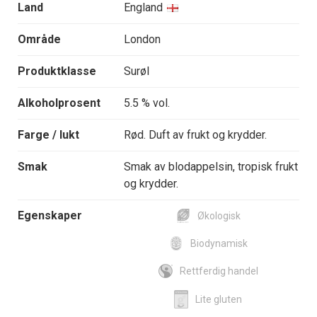
Land
England
Område
London
Produktklasse
Surøl
Alkoholprosent
5.5 % vol.
Farge / lukt
Rød. Duft av frukt og krydder.
Smak
Smak av blodappelsin, tropisk frukt
og krydder.
Egenskaper
Økologisk
Biodynamisk
Rettferdig handel
Lite gluten