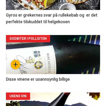
-
2
Gyros er grekernes svar på rullekebab og er det
perfekte tilskuddet til helgekosen
Forsiden
GODBITER I POLLISTEN
akkurat
nå
+
-
3
Disse vinene er usannsynlig billige
Forsiden
UKENS VIN