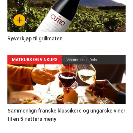
akkurat
nå
+
-
4
Røverkjøp til grillmaten
Forsiden
MATKURS OG VINKURS
Vinsmaking i Oslo
akkurat
nå
-
5
Sammenlign franske klassikere og ungarske viner
til en 5-retters meny