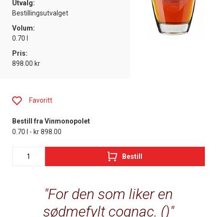
Utvalg:
Bestillingsutvalget
Volum:
0.70 l
Pris:
898.00 kr
Favoritt
Bestill fra Vinmonopolet
0.70 l - kr 898.00
Bestill
For den som liker en
sødmefylt cognac. ()