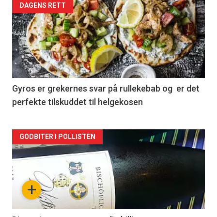
Forsiden
DAGENS RETT
akkurat
nå
-
2
Gyros er grekernes svar på rullekebab og er det
perfekte tilskuddet til helgekosen
Forsiden
GODBITER I POLLISTEN
akkurat
nå
+
-