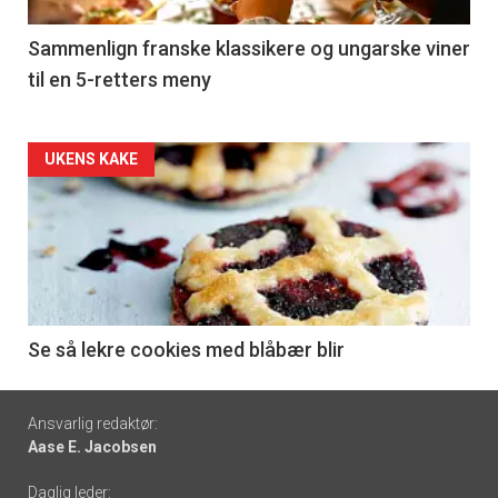
-
5
Sammenlign franske klassikere og ungarske viner
til en 5-retters meny
Forsiden
UKENS KAKE
akkurat
nå
-
6
Se så lekre cookies med blåbær blir
Footer
Ansvarlig redaktør:
Aase E. Jacobsen
-
Daglig leder: