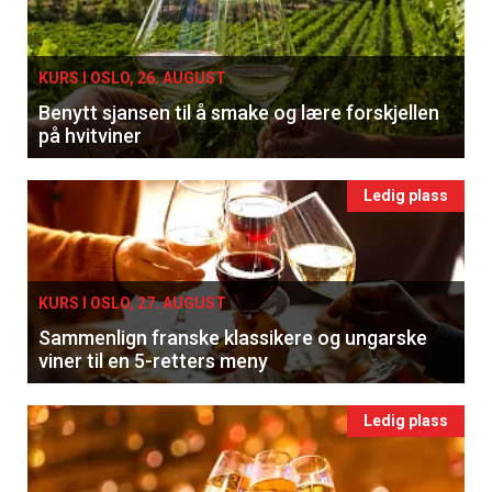
KURS I OSLO, 26. AUGUST
Benytt sjansen til å smake og lære forskjellen
på hvitviner
Ledig plass
KURS I OSLO, 27. AUGUST
Sammenlign franske klassikere og ungarske
viner til en 5-retters meny
Ledig plass