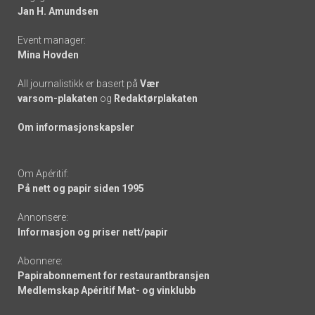
links
Jan H. Amundsen
Event manager:
Mina Hovden
All journalistikk er basert på
Vær
varsom-plakaten
og
Redaktørplakaten
Om informasjonskapsler
Om Apéritif:
På nett og papir siden 1995
Annonsere:
Informasjon og priser nett/papir
Abonnere:
Papirabonnement for restaurantbransjen
Medlemskap Apéritif Mat- og vinklubb