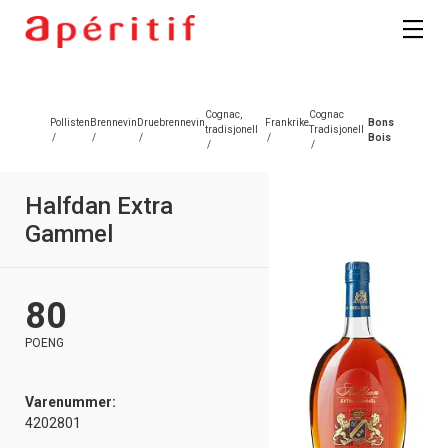
Cognac,
Cognac
Pollisten
Brennevin
Druebrennevin
Frankrike
Bons
tradisjonell
Tradisjonell
/
/
/
/
Bois
/
/
Halfdan Extra
Gammel
80
POENG
Varenummer:
4202801