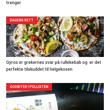
trenger
Forsiden
DAGENS RETT
akkurat
nå
-
2
Gyros er grekernes svar på rullekebab og er det
perfekte tilskuddet til helgekosen
Forsiden
GODBITER I POLLISTEN
akkurat
nå