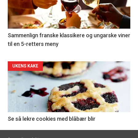
nå
-
5
Sammenlign franske klassikere og ungarske viner
til en 5-retters meny
Forsiden
UKENS KAKE
akkurat
nå
-
6
Se så lekre cookies med blåbær blir
Footer