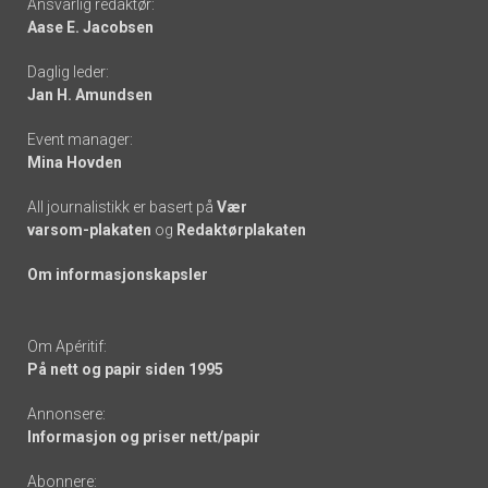
Ansvarlig redaktør:
Aase E. Jacobsen
-
Daglig leder:
links
Jan H. Amundsen
Event manager:
Mina Hovden
All journalistikk er basert på
Vær
varsom-plakaten
og
Redaktørplakaten
Om informasjonskapsler
Om Apéritif:
På nett og papir siden 1995
Annonsere:
Informasjon og priser nett/papir
Abonnere: