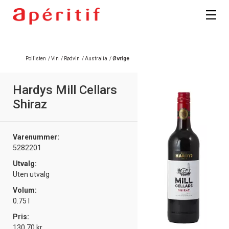
Registrer deg
Pollisten
/
Vin
/
Rødvin
/
Australia
/
Øvrige
Hardys Mill Cellars
Shiraz
Varenummer:
5282201
Utvalg:
Uten utvalg
Volum:
0.75 l
Pris:
130.70 kr