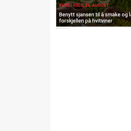
KURS I OSLO, 26. AUGUST
Benytt sjansen til å smake og 
forskjellen på hvitviner