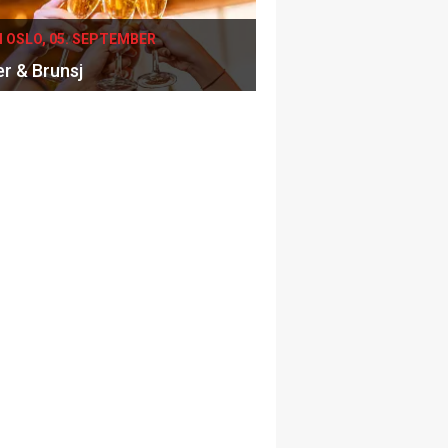
I OSLO, 05. SEPTEMBER
er & Brunsj