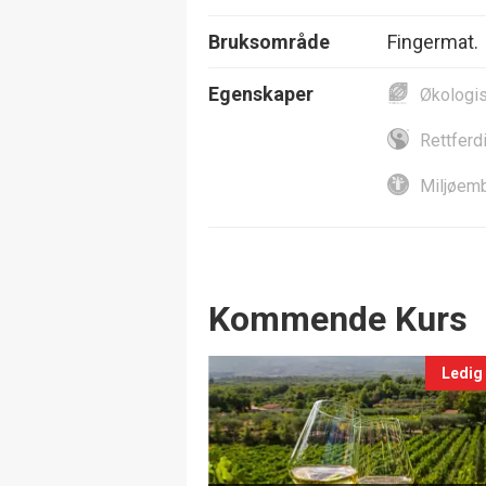
Bruksområde
Fingermat.
Egenskaper
Økologi
Rettferd
Miljøemb
Events
Kommende Kurs
Ledig