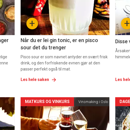
nå
nå
-
-
+
+
2
3
ager
Når du er lei gin tonic, er en pisco
Disse 
sour det du trenger
Årsaken 
elige
Pisco sour er som navnet antyder en svært frisk
himmel
denne
drink, og den forfriskende evnen gjør at den
passer perfekt også til mat.
Les hele saken
Les hel
Forsiden
For
MATKURS OG VINKURS
DAGE
Vinsmaking i Oslo
akkurat
akk
nå
nå