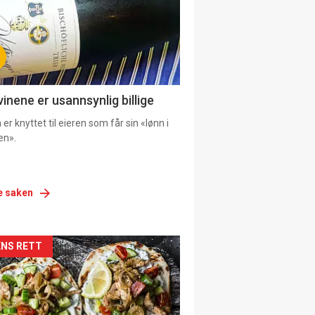
vinene er usannsynlig billige
er knyttet til eieren som får sin «lønn i
en».
e saken
siden
NS RETT
urat