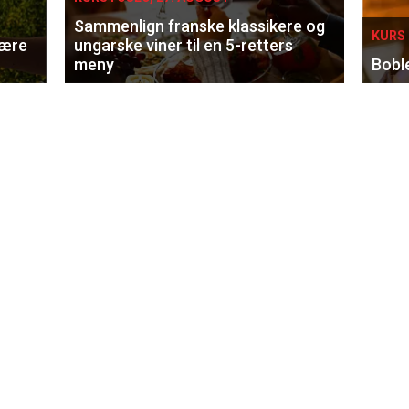
Sammenlign franske klassikere og
KURS 
lære
ungarske viner til en 5-retters
meny
Bobl