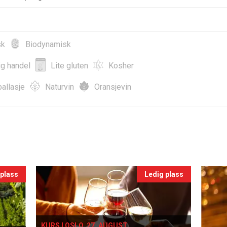
sk
Biodynamisk
ig handel
Lite gluten
Kosher
allasje
Naturvin
Oransjevin
 plass
Ledig plass
KURS I OSLO, 27. AUGUST