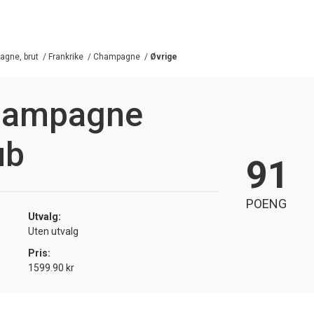
gne, brut
/
Frankrike
/
Champagne
/
Øvrige
hampagne
ub
91
POENG
Utvalg:
Uten utvalg
Pris:
1599.90 kr