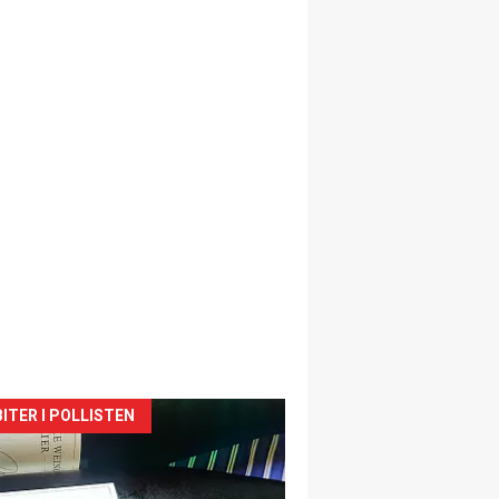
siden
ITER I POLLISTEN
urat