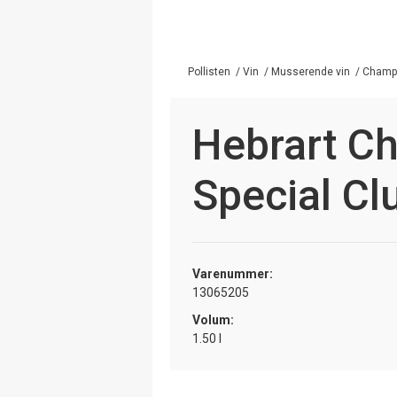
Pollisten
/
Vin
/
Musserende vin
/
Champa
Hebrart C
Special Cl
Varenummer:
13065205
Volum:
1.50 l