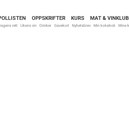
POLLISTEN
OPPSKRIFTER
KURS
MAT & VINKLUB
Menu
Dagens rett
Ukens vin
Drinker
Gavekort
Nyhetsbrev
Min kokebok
Mine 
R