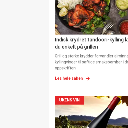
Indisk krydret tandoori-kylling l
du enkelt på grillen
Grill og sterke krydder forvandler alminn
kyllingvinger til saftige smaksbomber i 
oppskriften.
Les hele saken
Forsiden
UKENS VIN
akkurat
nå