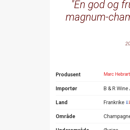
En god og fr
magnum-champa
20
Produsent
Marc Hebrart
Importør
B & R Wine
Land
Frankrike
Område
Champagn