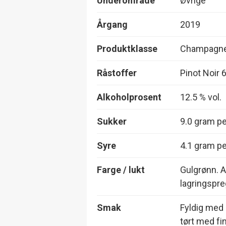
Underområde
Øvrige
Årgang
2019
Produktklasse
Champagne,
Råstoffer
Pinot Noir
Alkoholprosent
12.5 % vol.
Sukker
9.0 gram per
Syre
4.1 gram per
Farge / lukt
Gulgrønn. A
lagringspre
Smak
Fyldig med 
tørt med fin