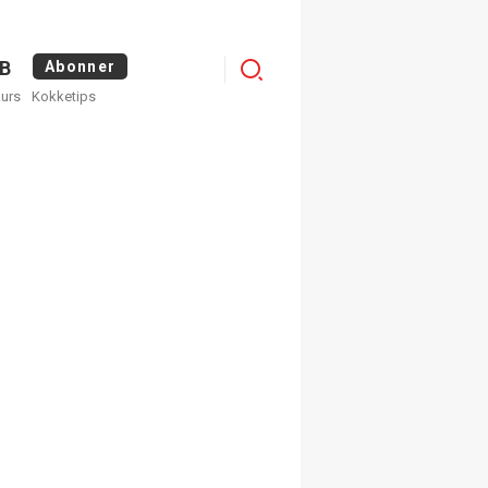
Menu
B
Abonner
kurs
Kokketips
profile
egistrer deg