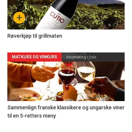
nå
+
-
4
Røverkjøp til grillmaten
Forsiden
MATKURS OG VINKURS
Vinsmaking i Oslo
akkurat
nå
-
5
Sammenlign franske klassikere og ungarske viner
til en 5-retters meny