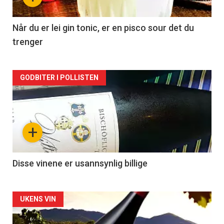
-
2
Når du er lei gin tonic, er en pisco sour det du
trenger
Forsiden
GODBITER I POLLISTEN
akkurat
nå
+
-
3
Disse vinene er usannsynlig billige
Forsiden
UKENS VIN
akkurat