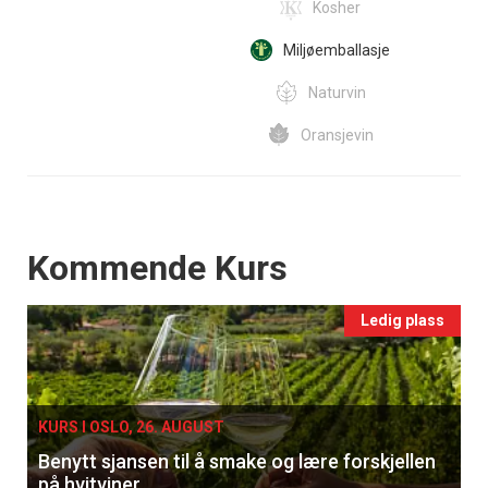
Kosher
Miljøemballasje
Naturvin
Oransjevin
Events
Kommende Kurs
Ledig plass
KURS I OSLO, 26. AUGUST
Benytt sjansen til å smake og lære forskjellen
på hvitviner