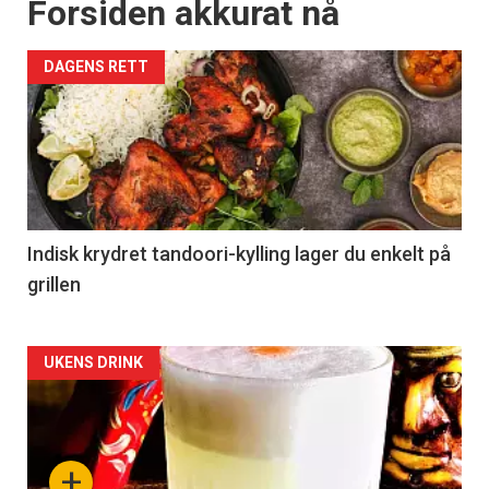
Forsiden akkurat nå
DAGENS RETT
Indisk krydret tandoori-kylling lager du enkelt på
grillen
Forsiden
UKENS DRINK
akkurat
nå
+