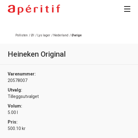
Registrer deg
Pollisten
/
Øl
/
Lys lager
/
Nederland
/
Øvrige
Heineken Original
Varenummer:
20578007
Utvalg:
Tilleggsutvalget
Volum:
5.00 l
Pris:
500.10 kr