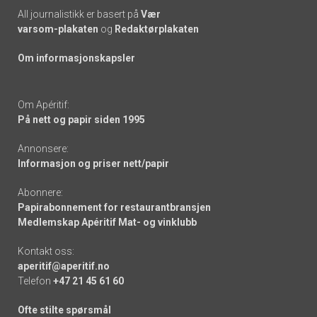
All journalistikk er basert på
Vær
varsom-plakaten
og
Redaktørplakaten
Om informasjonskapsler
Om Apéritif:
På nett og papir siden 1995
Annonsere:
Informasjon og priser nett/papir
Abonnere:
Papirabonnement for restaurantbransjen
Medlemskap Apéritif Mat- og vinklubb
Kontakt oss:
aperitif@aperitif.no
Telefon
+47 21 45 61 60
Ofte stilte spørsmål