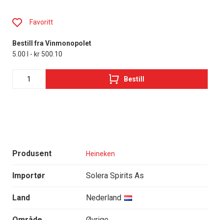
Favoritt
Bestill fra Vinmonopolet
5.00 l - kr 500.10
Bestill
Produsent
Heineken
Importør
Solera Spirits As
Land
Nederland
Område
Øvrige