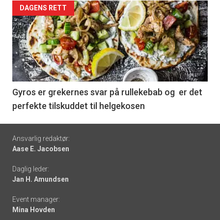
Forsiden
DAGENS RETT
akkurat
nå
-
6
Gyros er grekernes svar på rullekebab og er det
perfekte tilskuddet til helgekosen
Footer
Ansvarlig redaktør:
Aase E. Jacobsen
-
Daglig leder:
links
Jan H. Amundsen
Event manager:
Mina Hovden