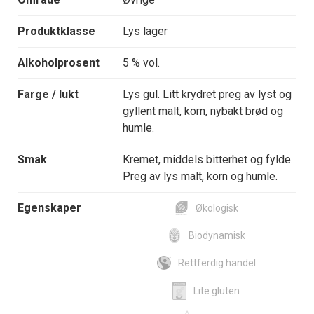
Produktklasse
Lys lager
Alkoholprosent
5 % vol.
Farge / lukt
Lys gul. Litt krydret preg av lyst og
gyllent malt, korn, nybakt brød og
humle.
Smak
Kremet, middels bitterhet og fylde.
Preg av lys malt, korn og humle.
Egenskaper
Økologisk
Biodynamisk
Rettferdig handel
Lite gluten