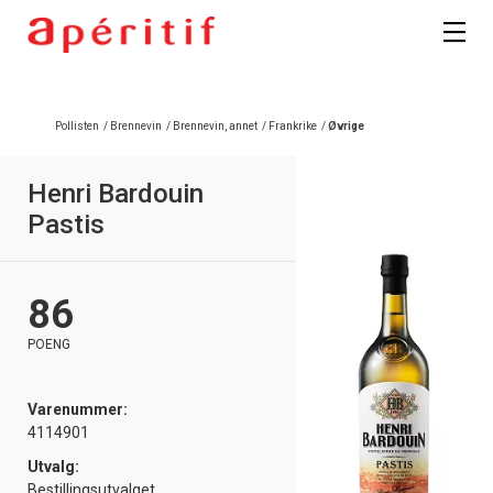
Registrer deg
Pollisten
/
Brennevin
/
Brennevin, annet
/
Frankrike
/
Øvrige
Henri Bardouin
Pastis
86
POENG
Varenummer:
4114901
Utvalg:
Bestillingsutvalget