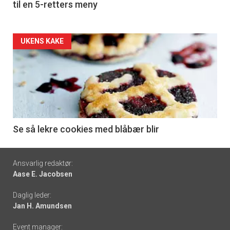
til en 5-retters meny
Forsiden
UKENS KAKE
akkurat
nå
-
6
Se så lekre cookies med blåbær blir
Footer
Ansvarlig redaktør:
Aase E. Jacobsen
-
Daglig leder:
links
Jan H. Amundsen
Event manager: