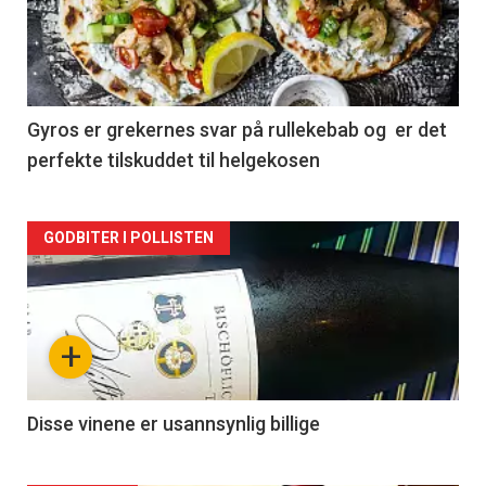
nå
-
2
Gyros er grekernes svar på rullekebab og er det
perfekte tilskuddet til helgekosen
Forsiden
GODBITER I POLLISTEN
akkurat
nå
+
-
3
Disse vinene er usannsynlig billige