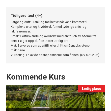
Tidligere test (4+):
Farge og duft: Blank og melkehvit når vann kommer til.
Kompleks urte- og krydderduft med tydelige anis- og
lakrisaromaer.
Smak: Forfriskende og avrundet med en touch av sødme fra
anis. Følger opp duften. Sitter utrolig bra.
Mat: Serveres som aperitiff eller til litt småsnacks utenom
måltidene.
Vurdering: En av de beste pastisene som finnes. (UV-07.02.02)
Events
Kommende Kurs
Ledig plass