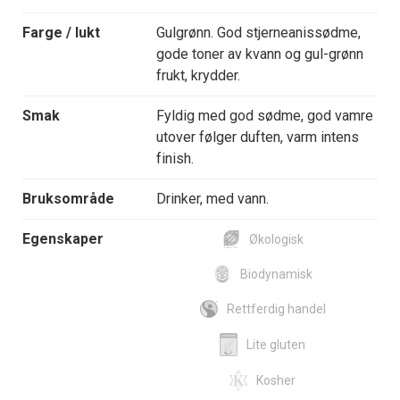
Farge / lukt
Gulgrønn. God stjerneanissødme,
gode toner av kvann og gul-grønn
frukt, krydder.
Smak
Fyldig med god sødme, god vamre
utover følger duften, varm intens
finish.
Bruksområde
Drinker, med vann.
Egenskaper
Økologisk
Biodynamisk
Rettferdig handel
Lite gluten
Kosher