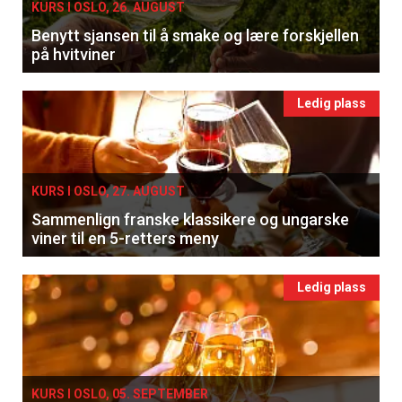
KURS I OSLO, 26. AUGUST
Benytt sjansen til å smake og lære forskjellen
på hvitviner
Ledig plass
KURS I OSLO, 27. AUGUST
Sammenlign franske klassikere og ungarske
viner til en 5-retters meny
Ledig plass
KURS I OSLO, 05. SEPTEMBER