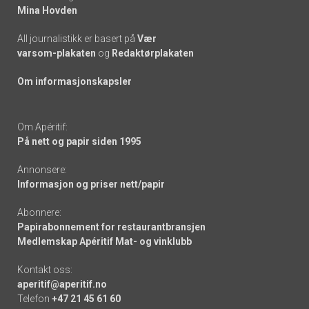
Mina Hovden
All journalistikk er basert på
Vær
varsom-plakaten
og
Redaktørplakaten
Om informasjonskapsler
Om Apéritif:
På nett og papir siden 1995
Annonsere:
Informasjon og priser nett/papir
Abonnere:
Papirabonnement for restaurantbransjen
Medlemskap Apéritif Mat- og vinklubb
Kontakt oss:
aperitif@aperitif.no
Telefon
+47 21 45 61 60