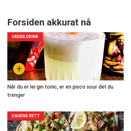
Forsiden akkurat nå
UKENS DRINK
+
Når du er lei gin tonic, er en pisco sour det du
trenger
Forsiden
DAGENS RETT
akkurat