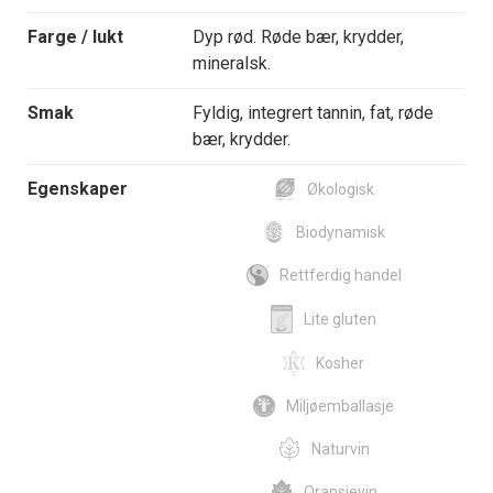
Farge / lukt
Dyp rød. Røde bær, krydder,
mineralsk.
Smak
Fyldig, integrert tannin, fat, røde
bær, krydder.
Egenskaper
Økologisk
Biodynamisk
Rettferdig handel
Lite gluten
Kosher
Miljøemballasje
Naturvin
Oransjevin