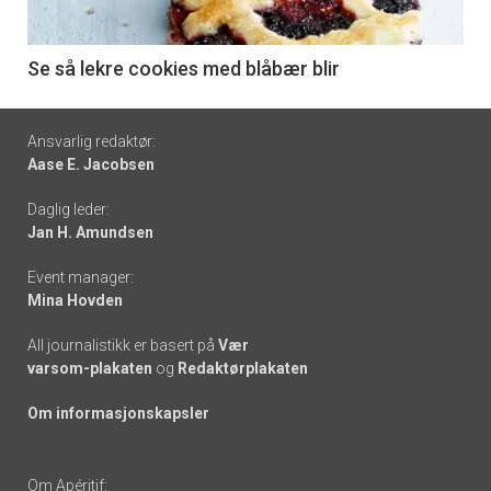
-
6
Se så lekre cookies med blåbær blir
Footer
Ansvarlig redaktør:
Aase E. Jacobsen
-
Daglig leder:
links
Jan H. Amundsen
Event manager:
Mina Hovden
All journalistikk er basert på
Vær
varsom-plakaten
og
Redaktørplakaten
Om informasjonskapsler
Om Apéritif: