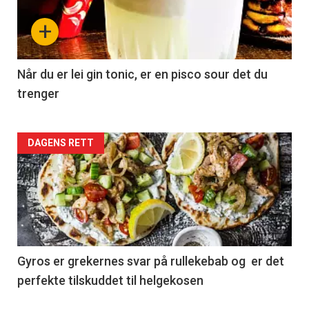
+
Når du er lei gin tonic, er en pisco sour det du
trenger
Forsiden
DAGENS RETT
akkurat
nå
-
2
Gyros er grekernes svar på rullekebab og er det
perfekte tilskuddet til helgekosen