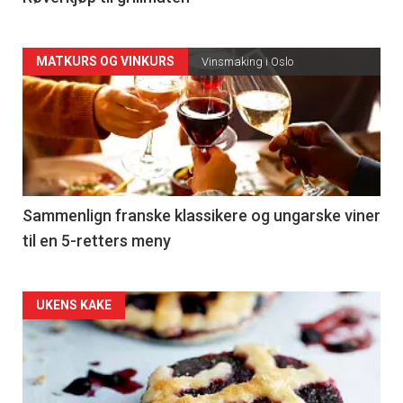
Forsiden
MATKURS OG VINKURS
Vinsmaking i Oslo
akkurat
nå
-
5
Sammenlign franske klassikere og ungarske viner
til en 5-retters meny
Forsiden
UKENS KAKE
akkurat
nå