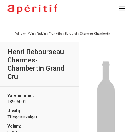
Registrer deg
Pollisten
/
Vin
/
Rødvin
/
Frankrike
/
Burgund
/
Charmes-Chambertin
Henri Rebourseau
Charmes-
Chambertin Grand
Cru
Varenummer:
18905001
Utvalg:
Tilleggsutvalget
Volum: