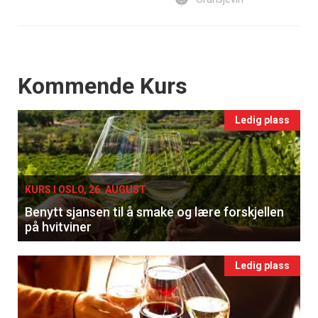
Events
Kommende Kurs
Ledig plass
KURS I OSLO, 26. AUGUST
Benytt sjansen til å smake og lære forskjellen
på hvitviner
Ledig plass