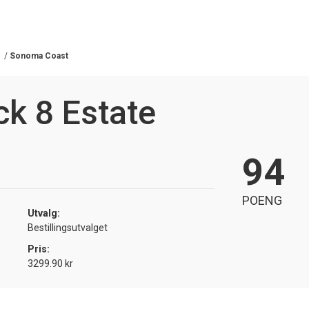
/
Sonoma Coast
ck 8 Estate
94
POENG
Utvalg:
Bestillingsutvalget
Pris:
3299.90 kr