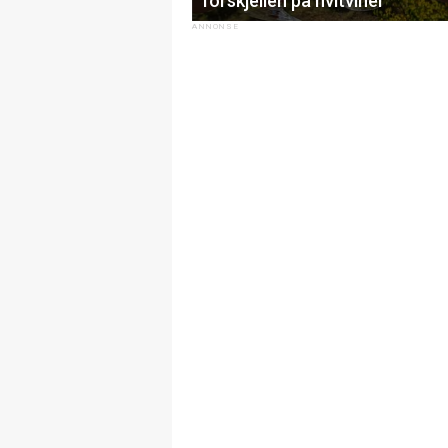
forskjellen på hvitviner