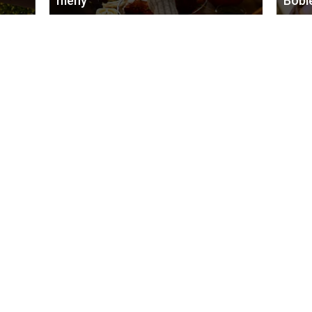
meny
Bobl