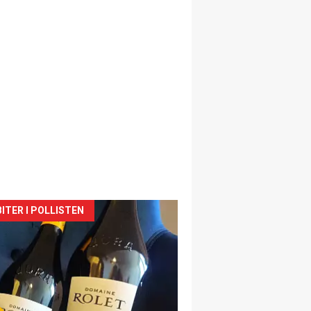
siden
ITER I POLLISTEN
urat