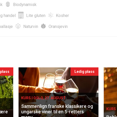
sk
Biodynamisk
ig handel
Lite gluten
Kosher
allasje
Naturvin
Oransjevin
 plass
Ledig plass
KURS I OSLO, 27. AUGUST
Sammenlign franske klassikere og
KURS 
lære
ungarske viner til en 5-retters