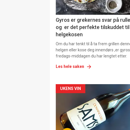
Gyros er grekernes svar på rul
og er det perfekte tilskuddet til
helgekosen
Om du har tenkt til å ta frem grillen denn
helgen eller kose deg innendørs ,er gyros
fredags-middagen du har lengtet etter.
Les hele saken
Forsiden
UKENS VIN
akkurat
nå
-