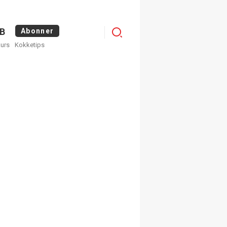
Menu
B
Abonner
kurs
Kokketips
profile
egistrer deg