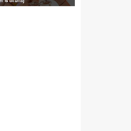
er & Brunsj