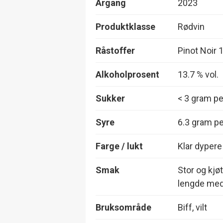
Årgang
2023
Produktklasse
Rødvin
Råstoffer
Pinot Noir
Alkoholprosent
13.7 % vol.
Sukker
< 3 gram per
Syre
6.3 gram per
Farge / lukt
Klar dypere
Smak
Stor og kjø
lengde med 
Bruksområde
Biff, vilt