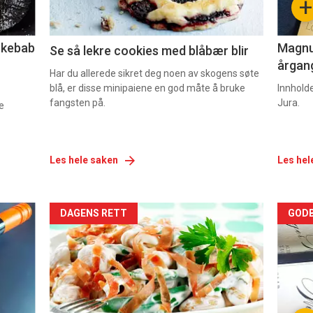
+
2
3
lekebab
Magnum
Se så lekre cookies med blåbær blir
årgang
Har du allerede sikret deg noen av skogens søte
blå, er disse minipaiene en god måte å bruke
Innhold
fangsten på.
Jura.
e
Les hele saken
Les hel
Forsiden
For
DAGENS RETT
GODB
akkurat
akk
nå
nå
-
-