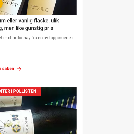
 eller vanlig flaske, ulik
, men like gunstig pris
et er chardonnay fra en av toppcruene i
e saken
siden
ITER I POLLISTEN
urat