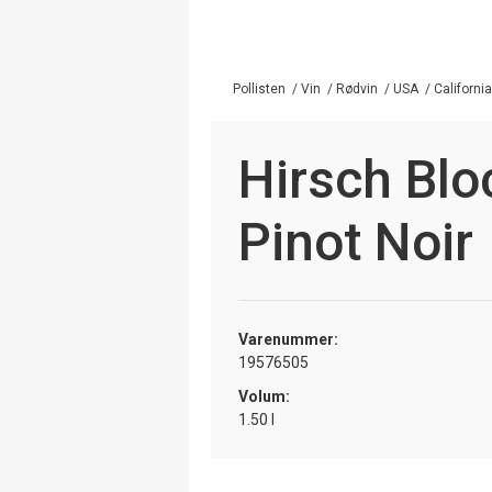
Pollisten
/
Vin
/
Rødvin
/
USA
/
California
Hirsch Blo
Pinot Noir
Varenummer:
19576505
Volum:
1.50 l