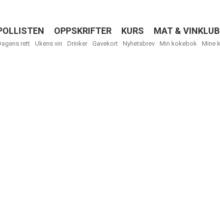
POLLISTEN
OPPSKRIFTER
KURS
MAT & VINKLUB
Menu
Dagens rett
Ukens vin
Drinker
Gavekort
Nyhetsbrev
Min kokebok
Mine 
R