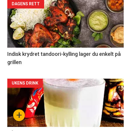
DAGENS RETT
Indisk krydret tandoori-kylling lager du enkelt på
grillen
Forsiden
UKENS DRINK
akkurat
nå
+
-