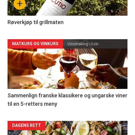
+
-
4
Røverkjøp til grillmaten
Forsiden
MATKURS OG VINKURS
Vinsmaking i Oslo
akkurat
nå
-
5
Sammenlign franske klassikere og ungarske viner
til en 5-retters meny
Forsiden
DAGENS RETT