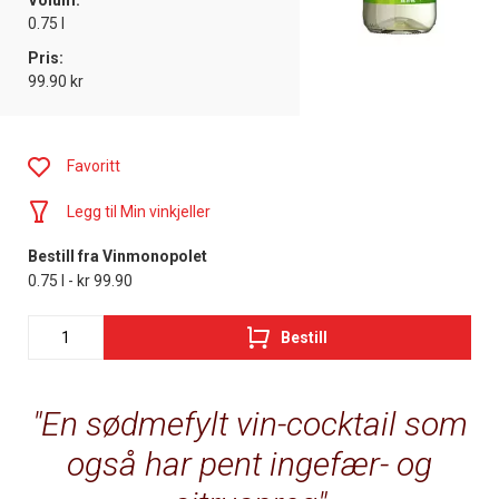
Volum:
0.75 l
Pris:
99.90 kr
Favoritt
Legg til Min vinkjeller
Bestill fra Vinmonopolet
0.75 l - kr 99.90
Bestill
En sødmefylt vin-cocktail som
også har pent ingefær- og