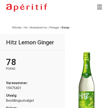
Registrer deg
Pollisten
/
Vin
/
Aromatisert vin
/
Portugal
/
Øvrige
Hitz Lemon Ginger
78
POENG
Varenummer:
19475401
Utvalg:
Bestillingsutvalget