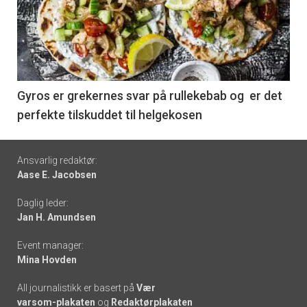
akkurat
nå
-
6
Gyros er grekernes svar på rullekebab og er det
perfekte tilskuddet til helgekosen
Footer
Ansvarlig redaktør:
Aase E. Jacobsen
-
Daglig leder:
links
Jan H. Amundsen
Event manager:
Mina Hovden
All journalistikk er basert på
Vær
varsom-plakaten
og
Redaktørplakaten