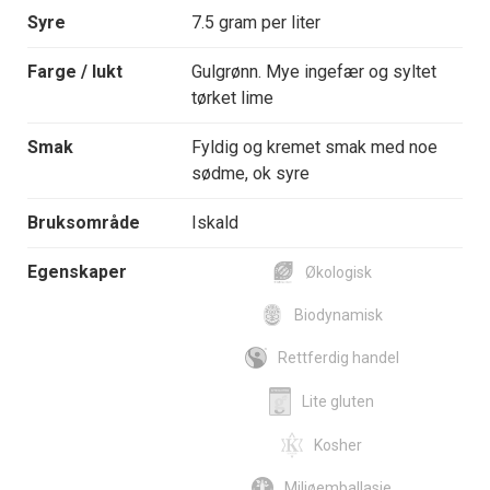
Syre
7.5 gram per liter
Farge / lukt
Gulgrønn. Mye ingefær og syltet
tørket lime
Smak
Fyldig og kremet smak med noe
sødme, ok syre
Bruksområde
Iskald
Egenskaper
Økologisk
Biodynamisk
Rettferdig handel
Lite gluten
Kosher
Miljøemballasje