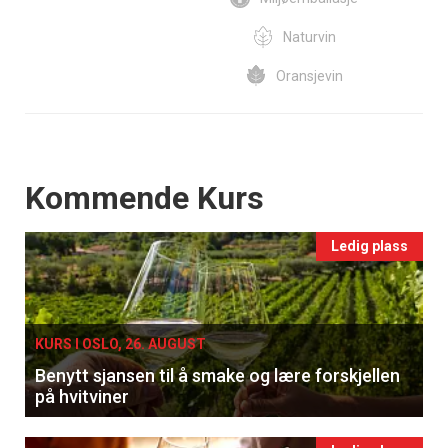
Naturvin
Oransjevin
Events
Kommende Kurs
Ledig plass
KURS I OSLO, 26. AUGUST
Benytt sjansen til å smake og lære forskjellen
på hvitviner