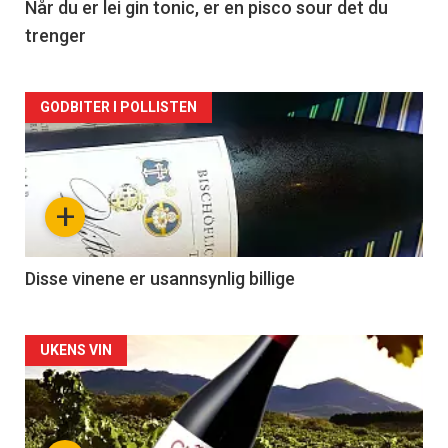
2
Når du er lei gin tonic, er en pisco sour det du
trenger
Forsiden
GODBITER I POLLISTEN
akkurat
nå
+
-
3
Disse vinene er usannsynlig billige
Forsiden
UKENS VIN
akkurat
nå