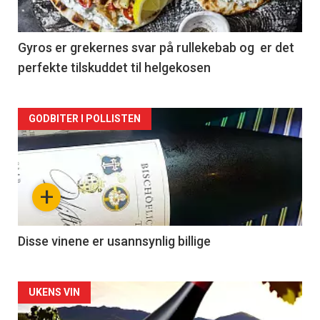
-
2
Gyros er grekernes svar på rullekebab og er det
perfekte tilskuddet til helgekosen
Forsiden
GODBITER I POLLISTEN
akkurat
nå
+
-
3
Disse vinene er usannsynlig billige
Forsiden
UKENS VIN