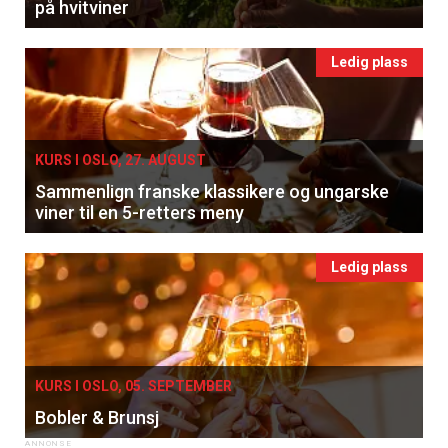
på hvitviner
Ledig plass
KURS I OSLO, 27. AUGUST
Sammenlign franske klassikere og ungarske
viner til en 5-retters meny
Ledig plass
KURS I OSLO, 05. SEPTEMBER
Bobler & Brunsj