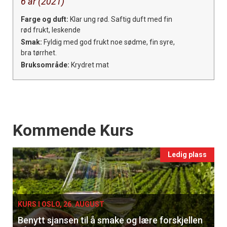
6 år (2021)
Farge og duft:
Klar ung rød. Saftig duft med fin
rød frukt, leskende
Smak:
Fyldig med god frukt noe sødme, fin syre,
bra tørrhet.
Bruksområde:
Krydret mat
Events
Kommende Kurs
Ledig plass
KURS I OSLO, 26. AUGUST
Benytt sjansen til å smake og lære forskjellen