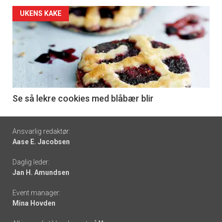
Forsiden
UKENS KAKE
akkurat
nå
-
6
Se så lekre cookies med blåbær blir
Footer
Ansvarlig redaktør:
Aase E. Jacobsen
-
Daglig leder:
links
Jan H. Amundsen
Event manager:
Mina Hovden