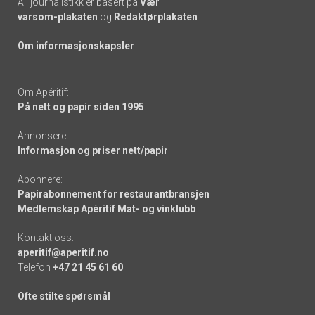
All journalistikk er basert på
Vær
varsom-plakaten
og
Redaktørplakaten
Om informasjonskapsler
Om Apéritif:
På nett og papir siden 1995
Annonsere:
Informasjon og priser nett/papir
Abonnere:
Papirabonnement for restaurantbransjen
Medlemskap Apéritif Mat- og vinklubb
Kontakt oss:
aperitif@aperitif.no
Telefon
+47 21 45 61 60
Ofte stilte spørsmål