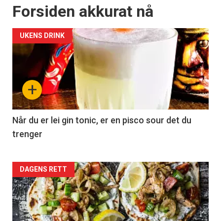
Forsiden akkurat nå
UKENS DRINK
+
Når du er lei gin tonic, er en pisco sour det du
trenger
Forsiden
DAGENS RETT
akkurat
nå