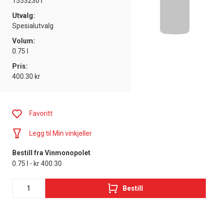
15532301
Utvalg:
Spesialutvalg
Volum:
0.75 l
Pris:
400.30 kr
Favoritt
Legg til Min vinkjeller
Bestill fra Vinmonopolet
0.75 l - kr 400.30
Bestill