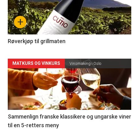
akkurat
nå
+
-
4
Røverkjøp til grillmaten
Forsiden
MATKURS OG VINKURS
Vinsmaking i Oslo
akkurat
nå
-
5
Sammenlign franske klassikere og ungarske viner
til en 5-retters meny