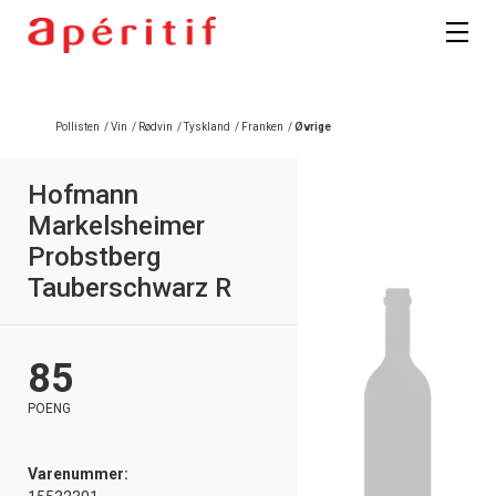
Registrer deg
Pollisten
/
Vin
/
Rødvin
/
Tyskland
/
Franken
/
Øvrige
Hofmann
Markelsheimer
Probstberg
Tauberschwarz R
85
POENG
Varenummer: