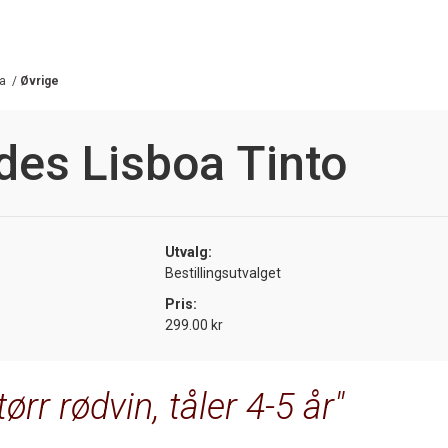
a
/
Øvrige
es Lisboa Tinto
Utvalg:
Bestillingsutvalget
Pris:
299.00 kr
ørr rødvin, tåler 4-5 år