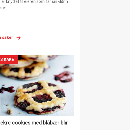
er knyttet til eieren som får sin «lønn i
en».
e saken
siden
S KAKE
urat
lekre cookies med blåbær blir