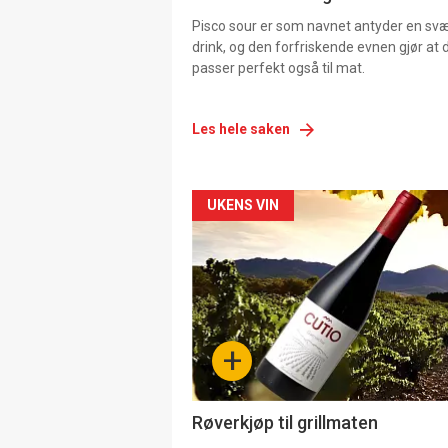
Pisco sour er som navnet antyder en svær
drink, og den forfriskende evnen gjør at 
passer perfekt også til mat.
Les hele saken
Forsiden
UKENS VIN
akkurat
nå
-
+
4
Røverkjøp til grillmaten