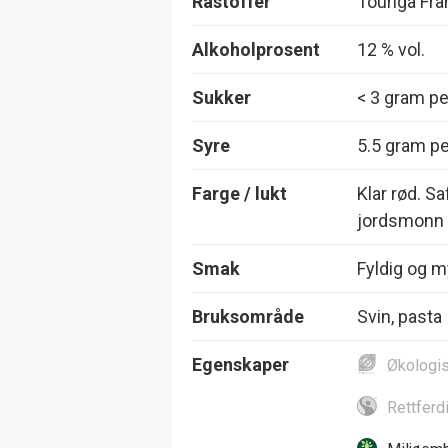
Råstoffer
Touriga Fr
Alkoholprosent
12 % vol.
Sukker
< 3 gram per
Syre
5.5 gram per
Farge / lukt
Klar rød. S
jordsmonn
Smak
Fyldig og m
Bruksområde
Svin, pasta
Egenskaper
Økologi
Rettferd