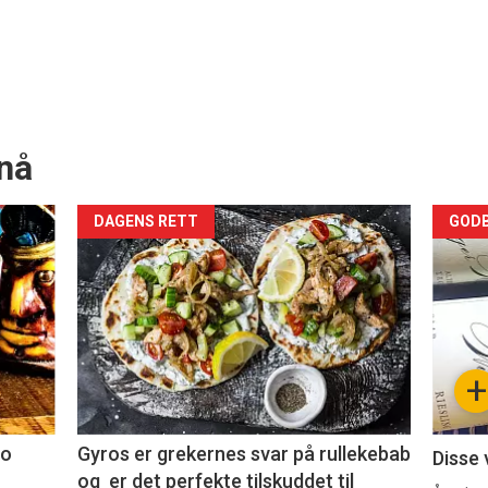
nå
Forsiden
For
DAGENS RETT
GODB
akkurat
akk
nå
nå
-
-
+
2
3
co
Gyros er grekernes svar på rullekebab
Disse 
og er det perfekte tilskuddet til