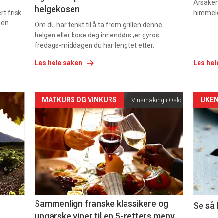
Årsaken 
helgekosen
t frisk
himmel
den
Om du har tenkt til å ta frem grillen denne
helgen eller kose deg innendørs ,er gyros
fredags-middagen du har lengtet etter.
Les hele saken
Les hel
Forsiden
For
MATKURS OG VINKURS
UKEN
Vinsmaking i Oslo
akkurat
akk
nå
nå
-
-
5
6
Sammenlign franske klassikere og
Se så 
ungarske viner til en 5-retters meny