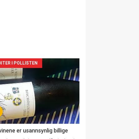
siden
ITER I POLLISTEN
urat
vinene er usannsynlig billige