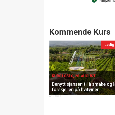
Miljøemb
Events
Kommende Kurs
Ledig
KURS I OSLO, 26. AUGUST
Benytt sjansen til å smake og 
forskjellen på hvitviner