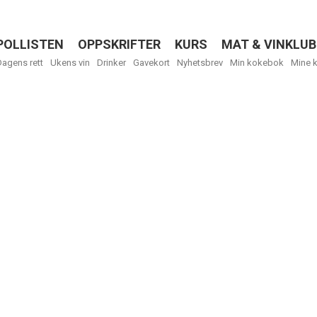
POLLISTEN
OPPSKRIFTER
KURS
MAT & VINKLUB
Menu
Dagens rett
Ukens vin
Drinker
Gavekort
Nyhetsbrev
Min kokebok
Mine 
R