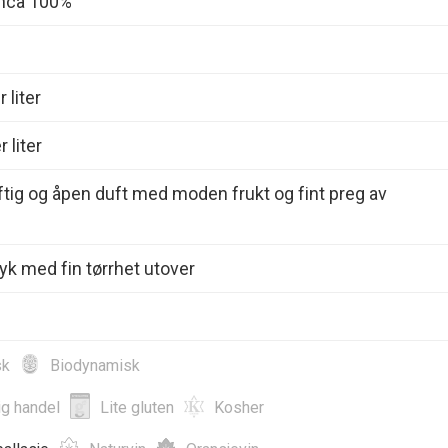
anca 100%
 liter
 liter
aftig og åpen duft med moden frukt og fint preg av
yk med fin tørrhet utover
sk
Biodynamisk
ig handel
Lite gluten
Kosher