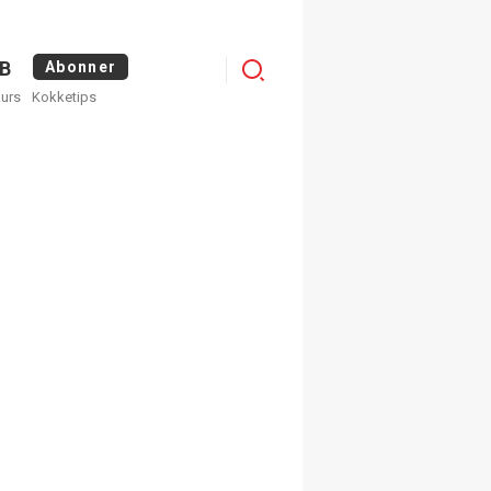
Menu
B
Abonner
kurs
Kokketips
profile
egistrer deg