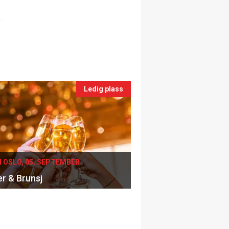
Ledig plass
I OSLO, 05. SEPTEMBER
er & Brunsj