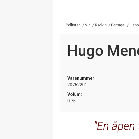
Pollisten
/
Vin
/
Rødvin
/
Portugal
/
Lisbo
Hugo Mend
Varenummer:
20762201
Volum:
0.75 l
En åpen t