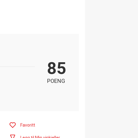
85
POENG
Favoritt
Legg til Min vinkjeller