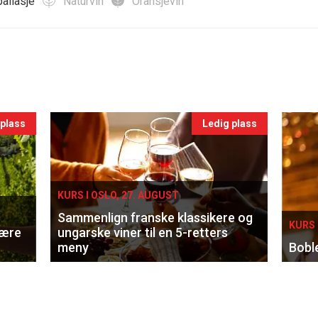
allasje
Naturvin
Oransjevin
 plass
Ledig plass
KURS I OSLO, 27. AUGUST
Sammenlign franske klassikere og
KURS 
lære
ungarske viner til en 5-retters
meny
Bobl