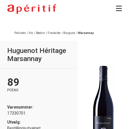
Registrer deg
Pollisten
/
Vin
/
Rødvin
/
Frankrike
/
Burgund
/
Marsannay
Huguenot Héritage
Marsannay
89
POENG
Varenummer:
17330701
Utvalg:
Bestillingsutvalget