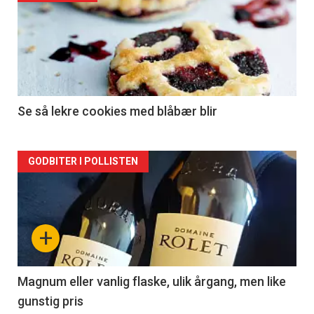
akkurat
nå
-
2
Se så lekre cookies med blåbær blir
Forsiden
GODBITER I POLLISTEN
akkurat
nå
+
-
3
Magnum eller vanlig flaske, ulik årgang, men like
gunstig pris