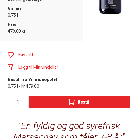
Volum:
0.75 l
Pris:
479.00 kr
Favoritt
Legg til Min vinkjeller
Bestill fra Vinmonopolet
0.75 l - kr 479.00
Bestill
En fyldig og god syrefrisk
Marsannay som tåler 7-8 år