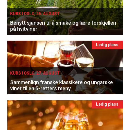
KURS I OSLO, 26. AUGUST
Benytt sjansen til å smake og lære forskjellen
på hvitviner
Ledig plass
KURS I OSLO, 27. AUGUST
Sammenlign franske klassikere og ungarske
viner til en 5-retters meny
Ledig plass