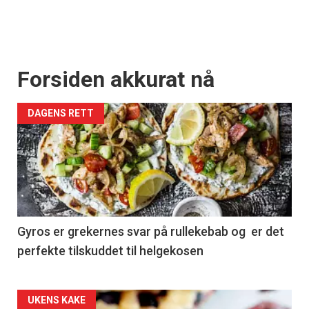
Forsiden akkurat nå
DAGENS RETT
Gyros er grekernes svar på rullekebab og er det
perfekte tilskuddet til helgekosen
Forsiden
UKENS KAKE