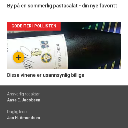
5
By på en sommerlig pastasalat - din nye favoritt
Forsiden
GODBITER I POLLISTEN
akkurat
nå
+
-
6
Disse vinene er usannsynlig billige
Footer
Ansvarlig redaktør:
Aase E. Jacobsen
-
Daglig leder:
links
Jan H. Amundsen