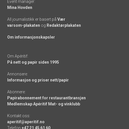
Event manager:
Mina Hovden
All journalistikk er basert på
Vær
varsom-plakaten
og
Redaktørplakaten
Om informasjonskapsler
Om Apéritif:
På nett og papir siden 1995
Annonsere:
Informasjon og priser nett/papir
Abonnere:
Papirabonnement for restaurantbransjen
Medlemskap Apéritif Mat- og vinklubb
Kontakt oss:
aperitif@aperitif.no
Telefon
+47 21 45 61 60