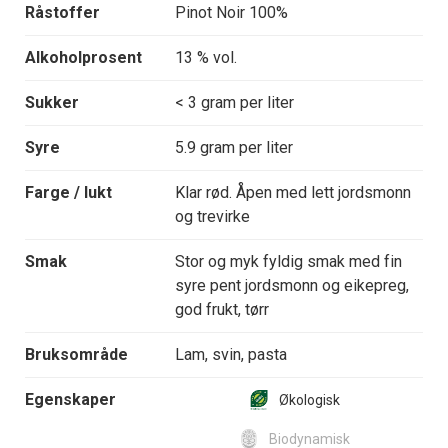
Råstoffer
Pinot Noir 100%
Alkoholprosent
13 % vol.
Sukker
< 3 gram per liter
Syre
5.9 gram per liter
Farge / lukt
Klar rød. Åpen med lett jordsmonn
og trevirke
Smak
Stor og myk fyldig smak med fin
syre pent jordsmonn og eikepreg,
god frukt, tørr
Bruksområde
Lam, svin, pasta
Egenskaper
Økologisk
Biodynamisk