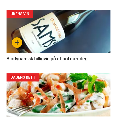
Forsiden
UKENS VIN
akkurat
nå
+
-
4
Biodynamisk billigvin på et pol nær deg
Forsiden
DAGENS RETT
akkurat
nå
-