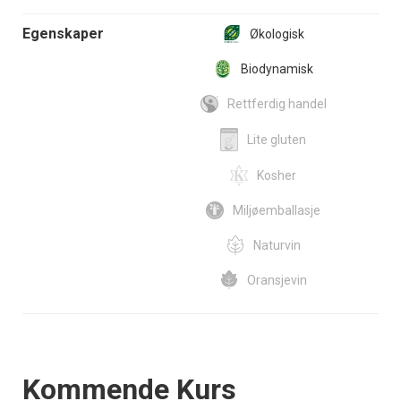
Egenskaper
Økologisk
Biodynamisk
Rettferdig handel
Lite gluten
Kosher
Miljøemballasje
Naturvin
Oransjevin
Events
Kommende Kurs