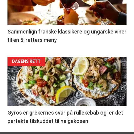
nå
-
5
Sammenlign franske klassikere og ungarske viner
til en 5-retters meny
Forsiden
DAGENS RETT
akkurat
nå
-
6
Gyros er grekernes svar på rullekebab og er det
perfekte tilskuddet til helgekosen