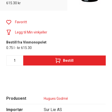
615.30 kr
Favoritt
Legg til Min vinkjeller
Bestill fra Vinmonopolet
0.75 l - kr 615.30
Bestill
Produsent
Hugues Godmé
Importør
Sur Lie AS