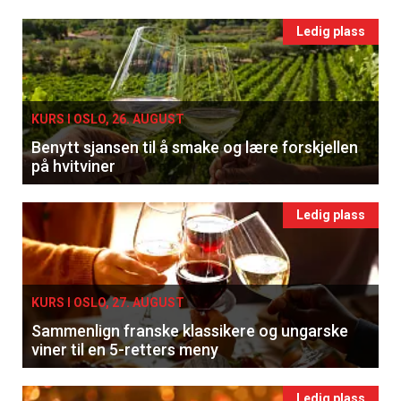
Ledig plass
KURS I OSLO, 26. AUGUST
Benytt sjansen til å smake og lære forskjellen
på hvitviner
Ledig plass
KURS I OSLO, 27. AUGUST
Sammenlign franske klassikere og ungarske
viner til en 5-retters meny
Ledig plass