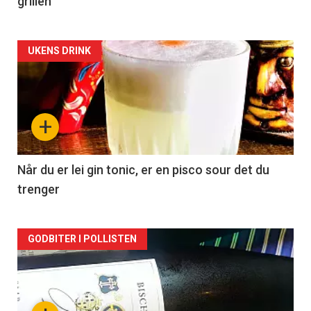
grillen
Forsiden
UKENS DRINK
akkurat
nå
+
-
2
Når du er lei gin tonic, er en pisco sour det du
trenger
Forsiden
GODBITER I POLLISTEN
akkurat
nå