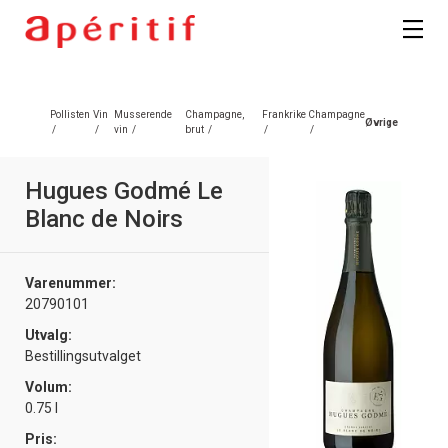
Registrer deg
Pollisten
Vin
Musserende
Champagne,
Frankrike
Champagne
Øvrige
/
/
vin
/
brut
/
/
/
Hugues Godmé Le
Blanc de Noirs
Varenummer:
20790101
Utvalg:
Bestillingsutvalget
Volum:
0.75 l
Pris: