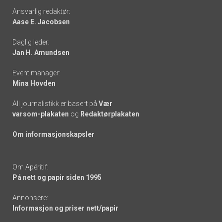
Footer
Ansvarlig redaktør:
Aase E. Jacobsen
-
Daglig leder:
links
Jan H. Amundsen
Event manager:
Mina Hovden
All journalistikk er basert på
Vær
varsom-plakaten
og
Redaktørplakaten
Om informasjonskapsler
Om Apéritif:
På nett og papir siden 1995
Annonsere:
Informasjon og priser nett/papir