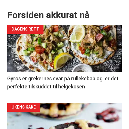
Forsiden akkurat nå
DAGENS RETT
Gyros er grekernes svar på rullekebab og er det
perfekte tilskuddet til helgekosen
Forsiden
UKENS KAKE
akkurat