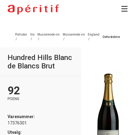
Pollisten
Vin
Musserende vin
Musserende vin
England
Oxfordshire
/
/
/
/
/
Hundred Hills Blanc
de Blancs Brut
92
POENG
Varenummer:
17376301
Utvalg: