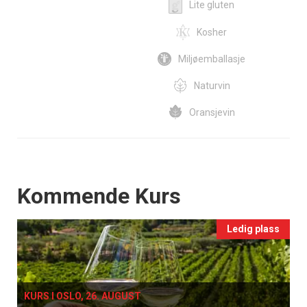
Lite gluten
Kosher
Miljøemballasje
Naturvin
Oransjevin
Events
Kommende Kurs
Ledig plass
KURS I OSLO, 26. AUGUST