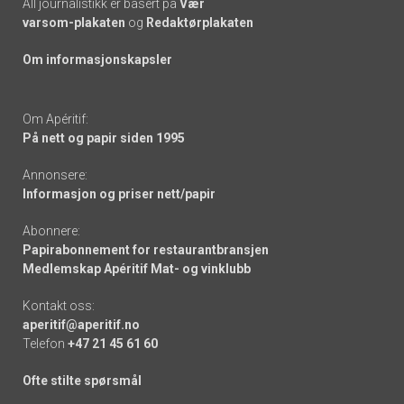
All journalistikk er basert på
Vær
varsom-plakaten
og
Redaktørplakaten
Om informasjonskapsler
Om Apéritif:
På nett og papir siden 1995
Annonsere:
Informasjon og priser nett/papir
Abonnere:
Papirabonnement for restaurantbransjen
Medlemskap Apéritif Mat- og vinklubb
Kontakt oss:
aperitif@aperitif.no
Telefon
+47 21 45 61 60
Ofte stilte spørsmål