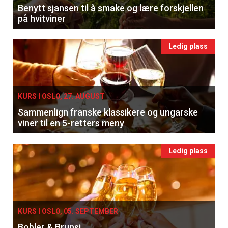
Benytt sjansen til å smake og lære forskjellen
på hvitviner
Ledig plass
KURS I OSLO, 27. AUGUST
Sammenlign franske klassikere og ungarske
viner til en 5-retters meny
Ledig plass
KURS I OSLO, 05. SEPTEMBER
Bobler & Brunsj