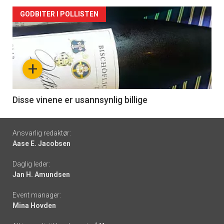
Forsiden
GODBITER I POLLISTEN
akkurat
nå
+
-
6
Disse vinene er usannsynlig billige
Footer
Ansvarlig redaktør:
Aase E. Jacobsen
-
Daglig leder:
links
Jan H. Amundsen
Event manager:
Mina Hovden