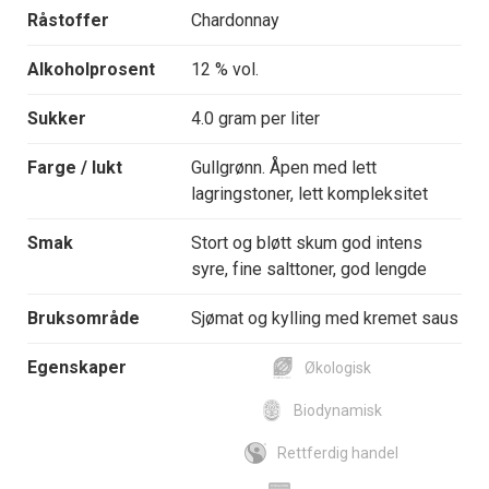
Råstoffer
Chardonnay
Alkoholprosent
12 % vol.
Sukker
4.0 gram per liter
Farge / lukt
Gullgrønn. Åpen med lett
lagringstoner, lett kompleksitet
Smak
Stort og bløtt skum god intens
syre, fine salttoner, god lengde
Bruksområde
Sjømat og kylling med kremet saus
Egenskaper
Økologisk
Biodynamisk
Rettferdig handel