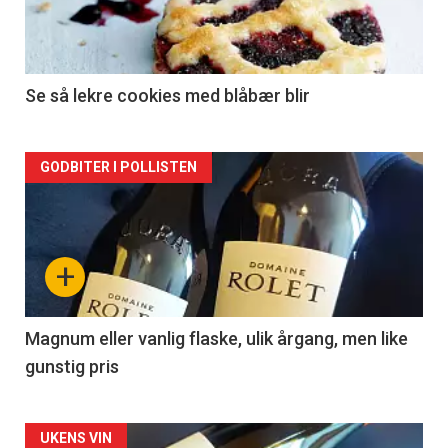
nå
-
2
Se så lekre cookies med blåbær blir
Forsiden
GODBITER I POLLISTEN
akkurat
nå
+
-
3
Magnum eller vanlig flaske, ulik årgang, men like
gunstig pris
Forsiden
UKENS VIN