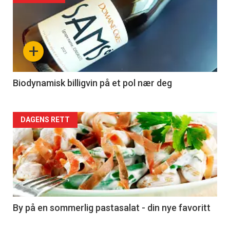
akkurat
nå
+
-
4
Biodynamisk billigvin på et pol nær deg
Forsiden
DAGENS RETT
akkurat
nå
-
5
By på en sommerlig pastasalat - din nye favoritt