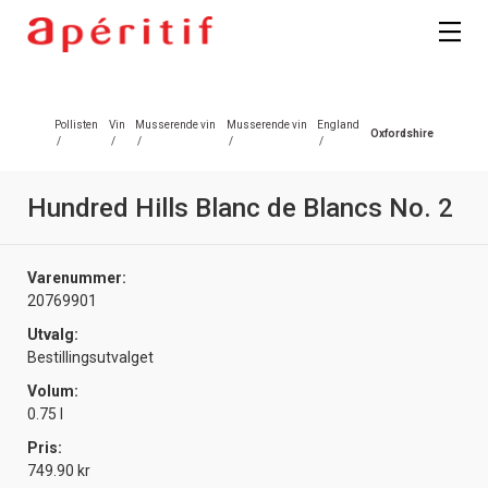
Pollisten
Vin
Musserende vin
Musserende vin
England
Oxfordshire
/
/
/
/
/
Hundred Hills Blanc de Blancs No. 2
Varenummer:
20769901
Utvalg:
Bestillingsutvalget
Volum:
0.75 l
Pris:
749.90 kr