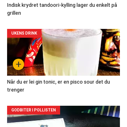
Indisk krydret tandoori-kylling lager du enkelt på
grillen
Forsiden
UKENS DRINK
akkurat
nå
+
-
2
Når du er lei gin tonic, er en pisco sour det du
trenger
Forsiden
GODBITER I POLLISTEN
akkurat