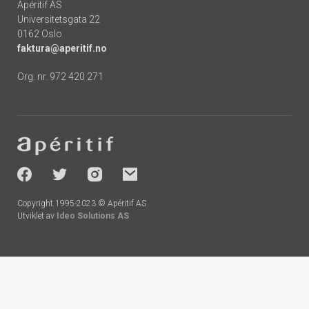
Apéritif AS
Universitetsgata 22
0162 Oslo
faktura@aperitif.no
Org. nr. 972 420 271
Footer
-
socials
Copyright 1995-2023 © Apéritif AS
Utviklet av
Ideo Solutions AS
Handlekurv