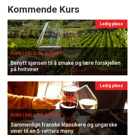
Events
Kommende Kurs
Ledig plass
KURS I OSLO, 26. AUGUST
Benytt sjansen til å smake og lære forskjellen
på hvitviner
Ledig plass
KURS I OSLO, 27. AUGUST
Sammenlign franske klassikere og ungarske
viner til en 5-retters meny