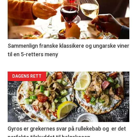
akkurat
nå
-
5
Sammenlign franske klassikere og ungarske viner
til en 5-retters meny
Forsiden
DAGENS RETT
akkurat
nå
-
6
Gyros er grekernes svar på rullekebab og er det