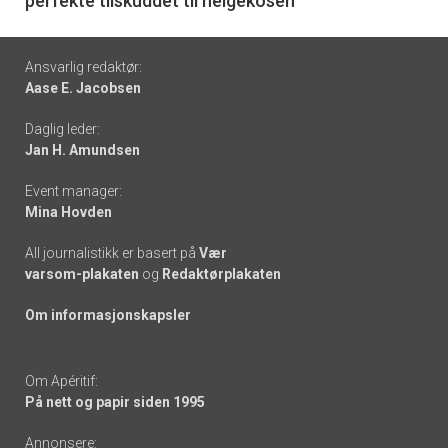
perfekte tilskuddet til helgekosen
Footer
Ansvarlig redaktør:
Aase E. Jacobsen
-
Daglig leder:
links
Jan H. Amundsen
Event manager:
Mina Hovden
All journalistikk er basert på
Vær
varsom-plakaten
og
Redaktørplakaten
Om informasjonskapsler
Om Apéritif:
På nett og papir siden 1995
Annonsere: