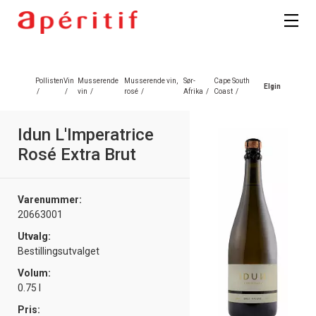
Registrer deg
Pollisten
Vin
Musserende
Musserende vin,
Sør-
Cape South
Elgin
/
/
vin
/
rosé
/
Afrika
/
Coast
/
Idun L'Imperatrice
Rosé Extra Brut
Varenummer:
20663001
Utvalg:
Bestillingsutvalget
Volum:
0.75 l
Pris: