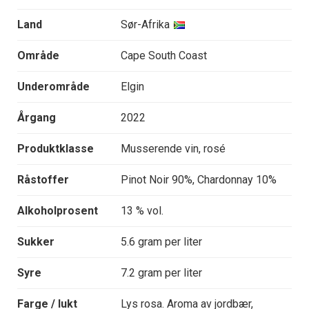
Land
Sør-Afrika
Område
Cape South Coast
Underområde
Elgin
Årgang
2022
Produktklasse
Musserende vin, rosé
Råstoffer
Pinot Noir 90%, Chardonnay 10%
Alkoholprosent
13 % vol.
Sukker
5.6 gram per liter
Syre
7.2 gram per liter
Farge / lukt
Lys rosa. Aroma av jordbær,