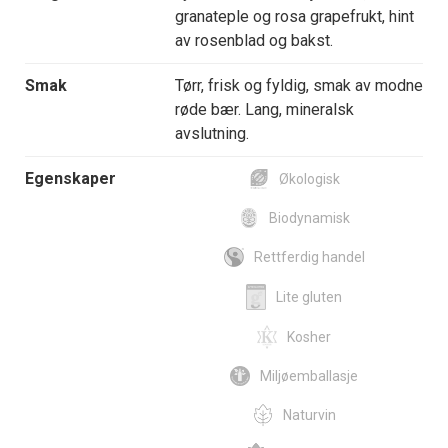
granateple og rosa grapefrukt, hint
av rosenblad og bakst.
Smak
Tørr, frisk og fyldig, smak av modne
røde bær. Lang, mineralsk
avslutning.
Egenskaper
Økologisk
Biodynamisk
Rettferdig handel
Lite gluten
Kosher
Miljøemballasje
Naturvin