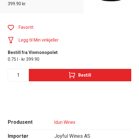
399.90 kr
Favoritt
Legg til Min vinkjeller
Bestill fra Vinmonopolet
0.75 l - kr 399.90
Bestill
Produsent
Idun Wines
Importør
Joyful Wines AS