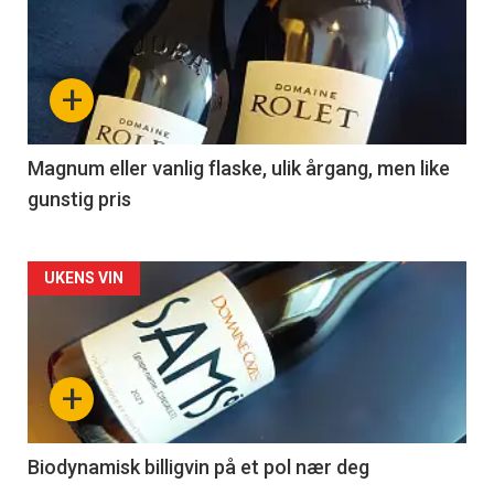
akkurat
nå
+
-
3
Magnum eller vanlig flaske, ulik årgang, men like
gunstig pris
Forsiden
UKENS VIN
akkurat
nå
+
-
4
Biodynamisk billigvin på et pol nær deg