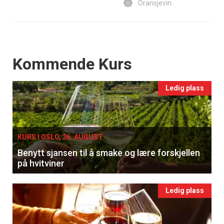
Oransjevin
Events
Kommende Kurs
Ledig plass
KURS I OSLO, 26. AUGUST
Benytt sjansen til å smake og lære forskjellen
på hvitviner
Ledig plass