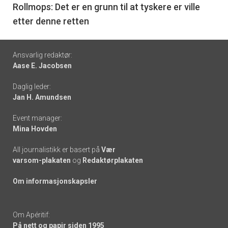
6
Rollmops: Det er en grunn til at tyskere er ville
etter denne retten
Footer
Ansvarlig redaktør:
Aase E. Jacobsen
-
Daglig leder:
links
Jan H. Amundsen
Event manager:
Mina Hovden
All journalistikk er basert på
Vær
varsom-plakaten
og
Redaktørplakaten
Om informasjonskapsler
Om Apéritif:
På nett og papir siden 1995