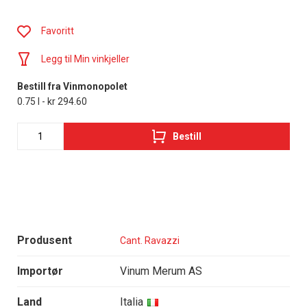
Favoritt
Legg til Min vinkjeller
Bestill fra Vinmonopolet
0.75 l - kr 294.60
Bestill
Produsent
Cant. Ravazzi
Importør
Vinum Merum AS
Land
Italia