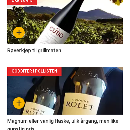
Forsiden
UKENS VIN
akkurat
nå
+
-
2
Røverkjøp til grillmaten
Forsiden
GODBITER I POLLISTEN
akkurat
nå
+
-
3
Magnum eller vanlig flaske, ulik årgang, men like
gunstig pris