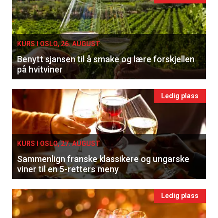
KURS I OSLO, 26. AUGUST
Benytt sjansen til å smake og lære forskjellen
på hvitviner
Ledig plass
KURS I OSLO, 27. AUGUST
Sammenlign franske klassikere og ungarske
viner til en 5-retters meny
Ledig plass