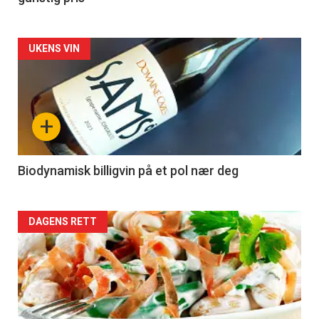
Forsiden
UKENS VIN
akkurat
nå
+
-
4
Biodynamisk billigvin på et pol nær deg
Forsiden
DAGENS RETT
akkurat
nå
-