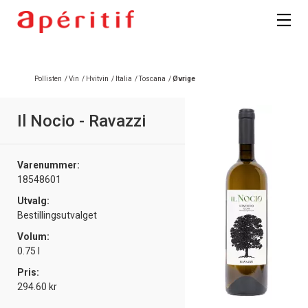
Pollisten
/
Vin
/
Hvitvin
/
Italia
/
Toscana
/
Øvrige
Il Nocio - Ravazzi
Varenummer:
18548601
Utvalg:
Bestillingsutvalget
Volum:
0.75 l
Pris:
294.60 kr