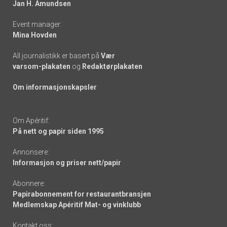
Jan H. Amundsen
Event manager:
Mina Hovden
All journalistikk er basert på
Vær
varsom-plakaten
og
Redaktørplakaten
Om informasjonskapsler
Om Apéritif:
På nett og papir siden 1995
Annonsere:
Informasjon og priser nett/papir
Abonnere:
Papirabonnement for restaurantbransjen
Medlemskap Apéritif Mat- og vinklubb
Kontakt oss: