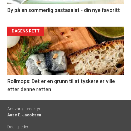
5
By på en sommerlig pastasalat - din nye favoritt
Forsiden
DAGENS RETT
akkurat
nå
-
6
Rollmops: Det er en grunn til at tyskere er ville
etter denne retten
Footer
Ansvarlig redaktør:
Aase E. Jacobsen
-
Daglig leder:
links