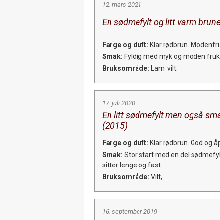
12. mars 2021
En sødmefylt og litt varm brune
Farge og duft:
Klar rødbrun. Modenfruk
Smak:
Fyldig med myk og moden frukt, f
Bruksområde:
Lam, vilt.
17. juli 2020
En litt sødmefylt men også smak
(2015)
Farge og duft:
Klar rødbrun. God og å
Smak:
Stor start med en del sødmefylt
sitter lenge og fast.
Bruksområde:
Vilt,
16. september 2019