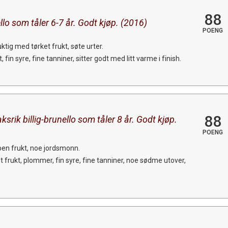
88
llo som tåler 6-7 år. Godt kjøp. (2016)
POENG
tig med tørket frukt, søte urter.
in syre, fine tanniner, sitter godt med litt varme i finish.
88
srik billig-brunello som tåler 8 år. Godt kjøp.
POENG
pen frukt, noe jordsmonn.
 frukt, plommer, fin syre, fine tanniner, noe sødme utover,