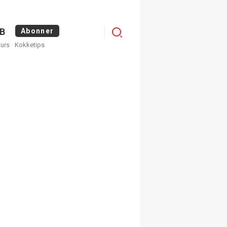
Menu
B
Abonner
kurs
Kokketips
profile