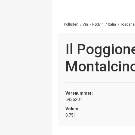
Pollisten
/
Vin
/
Rødvin
/
Italia
/
Toscana
Il Poggione
Montalcin
Varenummer:
5936201
Volum:
0.75 l