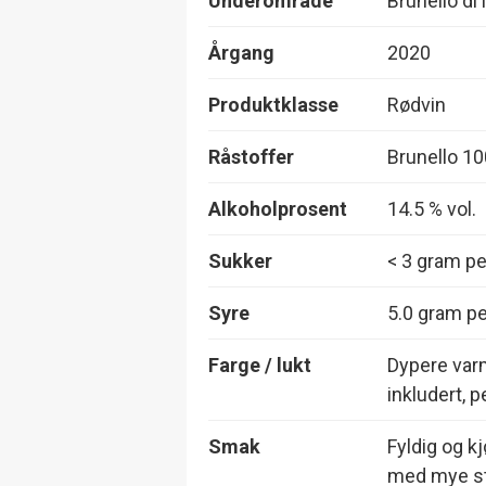
Underområde
Brunello di
Årgang
2020
Produktklasse
Rødvin
Råstoffer
Brunello 1
Alkoholprosent
14.5 % vol.
Sukker
< 3 gram per
Syre
5.0 gram per
Farge / lukt
Dypere varm
inkludert, 
Smak
Fyldig og kj
med mye st