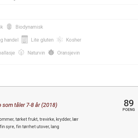
sk
Biodynamisk
ig handel
Lite gluten
Kosher
allasje
Naturvin
Oransjevin
89
o som tåler 7-8 år (2018)
POENG
mmer, tørket frukt, trevirke, krydder, lær
n syre, fin tørrhet utover, lang