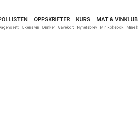
POLLISTEN
OPPSKRIFTER
KURS
MAT & VINKLUB
Menu
Dagens rett
Ukens vin
Drinker
Gavekort
Nyhetsbrev
Min kokebok
Mine 