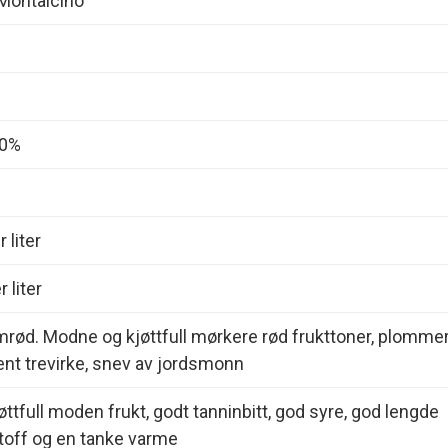
 Montalcino
00%
 liter
 liter
rød. Modne og kjøttfull mørkere rød frukttoner, plomme
pent trevirke, snev av jordsmonn
øttfull moden frukt, godt tanninbitt, god syre, god lengde
off og en tanke varme