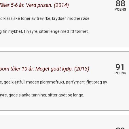
88
åler 5-6 år. Verd prisen. (2014)
POENG
 klassiske toner av trevirke, krydder, modne røde
in mykhet, fin syre, sitter lenge med litt tørrhet.
91
som tåler 10 år. Meget godt kjøp. (2013)
POENG
e, god kjøttfull moden plommefrukt, parfymert, fint preg av
yre, gode slanke tanniner, sitter godt og lenge.