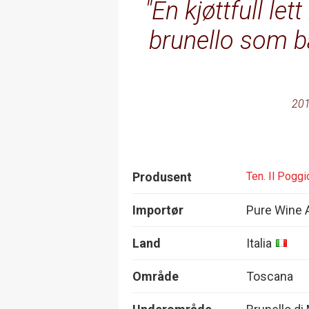
En kjøttfull le
brunello som b
201
Produsent
Ten. Il Pogg
Importør
Pure Wine 
Land
Italia
Område
Toscana