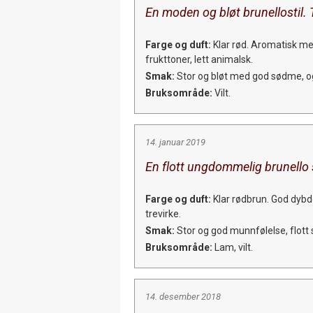
En moden og bløt brunellostil. T
Farge og duft:
Klar rød. Aromatisk med
frukttoner, lett animalsk.
Smak:
Stor og bløt med god sødme, og f
Bruksområde:
Vilt.
14. januar 2019
En flott ungdommelig brunello 
Farge og duft:
Klar rødbrun. God dybd
trevirke.
Smak:
Stor og god munnfølelse, flott s
Bruksområde:
Lam, vilt.
14. desember 2018