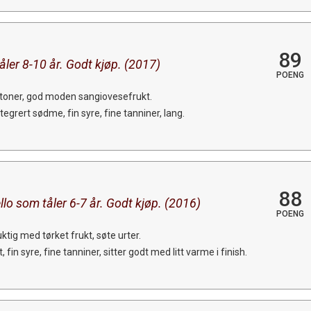
89
åler 8-10 år. Godt kjøp. (2017)
POENG
etoner, god moden sangiovesefrukt.
egrert sødme, fin syre, fine tanniner, lang.
88
llo som tåler 6-7 år. Godt kjøp. (2016)
POENG
tig med tørket frukt, søte urter.
in syre, fine tanniner, sitter godt med litt varme i finish.