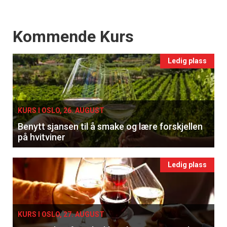
Events
Kommende Kurs
Ledig plass
KURS I OSLO, 26. AUGUST
Benytt sjansen til å smake og lære forskjellen
på hvitviner
Ledig plass
KURS I OSLO, 27. AUGUST