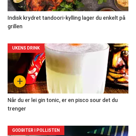
Indisk krydret tandoori-kylling lager du enkelt på
grillen
Forsiden
UKENS DRINK
akkurat
nå
+
-
2
Når du er lei gin tonic, er en pisco sour det du
trenger
Forsiden
GODBITER I POLLISTEN