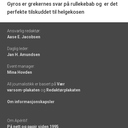
6
Gyros er grekernes svar på rullekebab og er det
perfekte tilskuddet til helgekosen
Footer
Ansvarlig redaktør:
Aase E. Jacobsen
-
Daglig leder:
links
Jan H. Amundsen
Event manager:
Mina Hovden
All journalistikk er basert på
Vær
varsom-plakaten
og
Redaktørplakaten
Om informasjonskapsler
Om Apéritif:
På nett og papir siden 1995