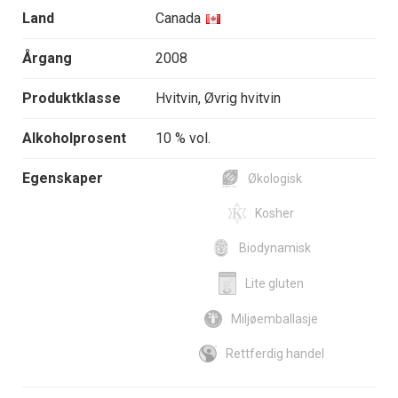
Land
Canada
Årgang
2008
Produktklasse
Hvitvin, Øvrig hvitvin
Alkoholprosent
10 % vol.
Egenskaper
Økologisk
Kosher
Biodynamisk
Lite gluten
Miljøemballasje
Rettferdig handel