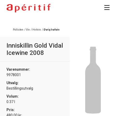
Pollisten
/
Vin
/
Hvitvin
/
Øvrig hvitvin
Inniskillin Gold Vidal
Icewine 2008
Varenummer:
9978001
Utvalg:
Bestillingsutvalg
Volum:
0.37 l
Pris:
480.00 kr