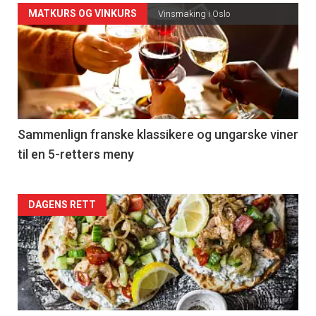
Forsiden
MATKURS OG VINKURS
Vinsmaking i Oslo
akkurat
nå
-
5
Sammenlign franske klassikere og ungarske viner
til en 5-retters meny
Forsiden
DAGENS RETT
akkurat
nå
-