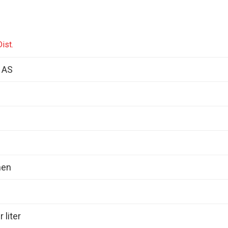
ist.
s AS
nen
 liter