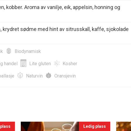
en, kobber. Aroma av vanilje, eik, appelsin, honning og
m, krydret sødme med hint av sitrusskall, kaffe, sjokolade
sk
Biodynamisk
ig handel
Lite gluten
Kosher
allasje
Naturvin
Oransjevin
 plass
Ledig plass