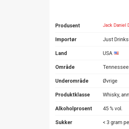
Produsent
Jack Daniel D
Importør
Just Drink
Land
USA
Område
Tennessee
Underområde
Øvrige
Produktklasse
Whisky, an
Alkoholprosent
45 % vol.
Sukker
< 3 gram per