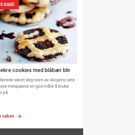
siden
S KAKE
urat
lekre cookies med blåbær blir
allerede sikret deg noen av skogens søte
 disse minipaiene en god måte å bruke
n på.
e saken