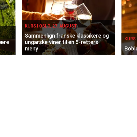
KURS I OSLO, 27. AUGUST
Sammenlign franske klassikere og
KURS 
lære
ungarske viner til en 5-retters
meny
Bobl