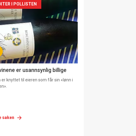
siden
ITER I POLLISTEN
urat
vinene er usannsynlig billige
er knyttet til eieren som får sin «lønn i
en».
e saken