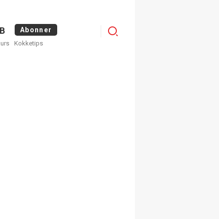
Menu
B
Abonner
kurs
Kokketips
profile
×
ge nyhetsbrev fra
Apéritif
 ukentlige nyhetsbrev. Du
 hvilke du ønsker å få
egistrer deg