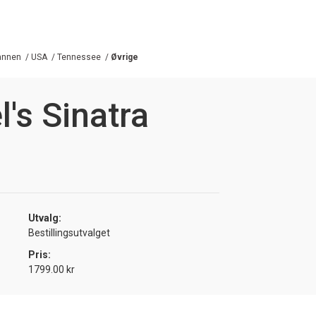
annen
/
USA
/
Tennessee
/
Øvrige
l's Sinatra
Utvalg:
Bestillingsutvalget
Pris:
1799.00 kr