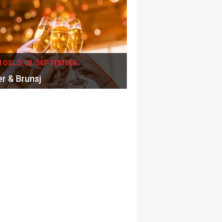
I OSLO, 05. SEPTEMBER
er & Brunsj