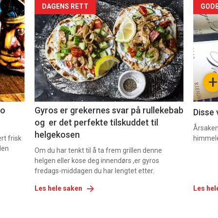
Forsiden
For
DAGENS RETT
GODB
akkurat
akk
nå
nå
-
-
+
2
3
co
Gyros er grekernes svar på rullekebab
Disse 
og er det perfekte tilskuddet til
Årsaken 
helgekosen
t frisk
himmel
den
Om du har tenkt til å ta frem grillen denne
helgen eller kose deg innendørs ,er gyros
fredags-middagen du har lengtet etter.
Les hele saken
Les hel