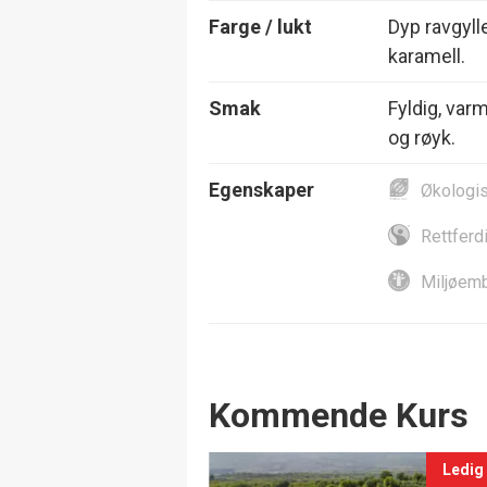
Farge / lukt
Dyp ravgyll
karamell.
Smak
Fyldig, var
og røyk.
Egenskaper
Økologi
Rettferd
Miljøemb
Events
Kommende Kurs
Ledig