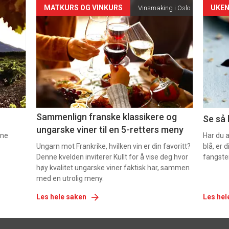
Forsiden
For
MATKURS OG VINKURS
UKEN
Vinsmaking i Oslo
akkurat
akk
nå
nå
-
-
5
6
Sammenlign franske klassikere og
Se så 
ungarske viner til en 5-retters meny
nne
Har du 
Ungarn mot Frankrike, hvilken vin er din favoritt?
blå, er
Denne kvelden inviterer Kullt for å vise deg hvor
fangste
høy kvalitet ungarske viner faktisk har, sammen
med en utrolig meny.
Les hele saken
Les hel