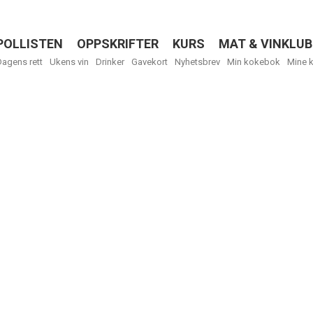
POLLISTEN
OPPSKRIFTER
KURS
MAT & VINKLUB
Menu
Dagens rett
Ukens vin
Drinker
Gavekort
Nyhetsbrev
Min kokebok
Mine 
Få ukentli
Vi tilbyr flere
kan fritt velge
tilsendt.
R