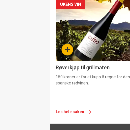
Forsiden
UKENS VIN
akkurat
nå
-
+
4
Røverkjøp til grillmaten
150 kroner er for et kupp å regne for de
spanske rødvinen.
Les hele saken
Footer