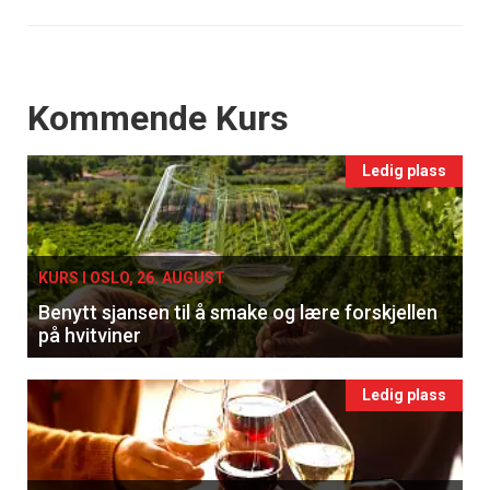
Events
Kommende Kurs
Ledig plass
KURS I OSLO, 26. AUGUST
Benytt sjansen til å smake og lære forskjellen
på hvitviner
Ledig plass