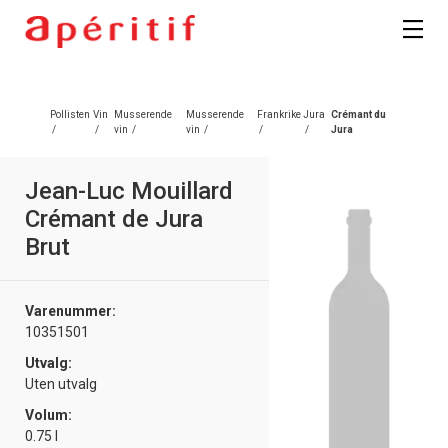
Registrer deg
Pollisten
Vin
Musserende
Musserende
Frankrike
Jura
Crémant du
/
/
vin
/
vin
/
/
/
Jura
Jean-Luc Mouillard
Crémant de Jura
Brut
Varenummer:
10351501
Utvalg:
Uten utvalg
Volum:
0.75 l