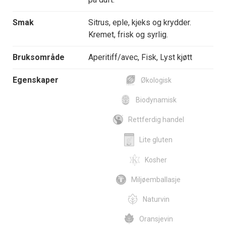
Smak
Sitrus, eple, kjeks og krydder.
Kremet, frisk og syrlig.
Bruksområde
Aperitiff/avec, Fisk, Lyst kjøtt
Egenskaper
Økologisk
Biodynamisk
Rettferdig handel
Lite gluten
Kosher
Miljøemballasje
Naturvin
Oransjevin