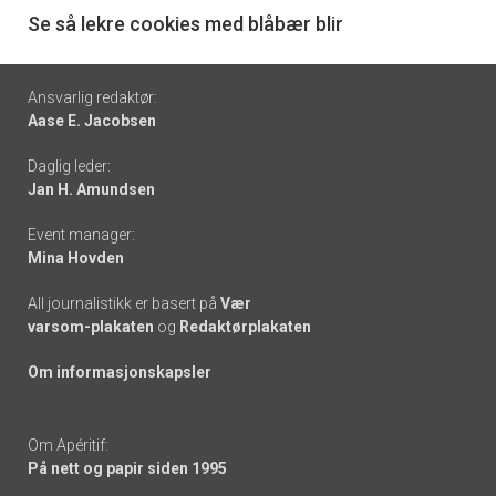
6
Se så lekre cookies med blåbær blir
Footer
Ansvarlig redaktør:
Aase E. Jacobsen
-
Daglig leder:
links
Jan H. Amundsen
Event manager:
Mina Hovden
All journalistikk er basert på
Vær
varsom-plakaten
og
Redaktørplakaten
Om informasjonskapsler
Om Apéritif:
På nett og papir siden 1995