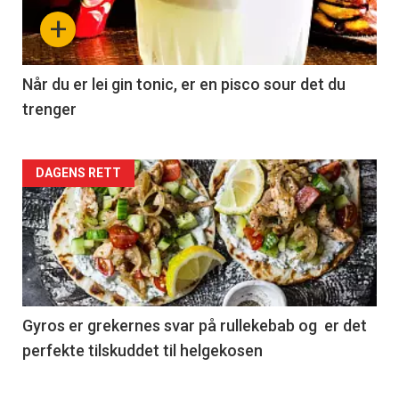
+
Når du er lei gin tonic, er en pisco sour det du
trenger
Forsiden
DAGENS RETT
akkurat
nå
-
2
Gyros er grekernes svar på rullekebab og er det
perfekte tilskuddet til helgekosen