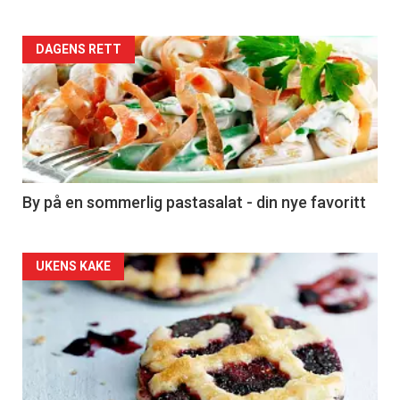
Forsiden
DAGENS RETT
akkurat
nå
-
5
By på en sommerlig pastasalat - din nye favoritt
Forsiden
UKENS KAKE
akkurat
nå
-