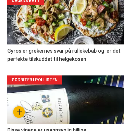
Forsiden
DAGENS RETT
akkurat
nå
-
2
Gyros er grekernes svar på rullekebab og er det
perfekte tilskuddet til helgekosen
Forsiden
GODBITER I POLLISTEN
akkurat
nå
+
-
3
Disse vinene er usannsynlig billige