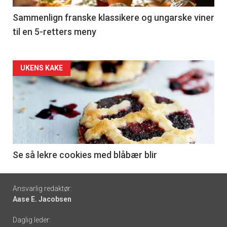
5
Sammenlign franske klassikere og ungarske viner
til en 5-retters meny
Forsiden
UKENS KAKE
akkurat
nå
-
6
Se så lekre cookies med blåbær blir
Footer
Ansvarlig redaktør:
Aase E. Jacobsen
-
Daglig leder:
links