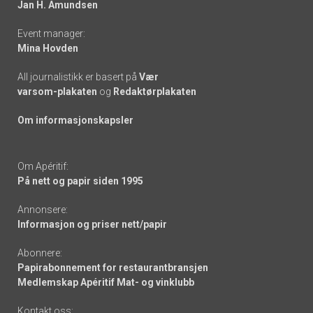
Jan H. Amundsen
Event manager:
Mina Hovden
All journalistikk er basert på
Vær
varsom-plakaten
og
Redaktørplakaten
Om informasjonskapsler
Om Apéritif:
På nett og papir siden 1995
Annonsere:
Informasjon og priser nett/papir
Abonnere:
Papirabonnement for restaurantbransjen
Medlemskap Apéritif Mat- og vinklubb
Kontakt oss: