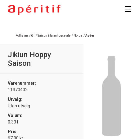
Registrer deg
Pollisten
/
Øl
/
Saison & farmhouse ale
/
Norge
/
Agder
Jikiun Hoppy
Saison
Varenummer:
11370402
Utvalg:
Uten utvalg
Volum:
0.33 l
Pris:
67.90 kr