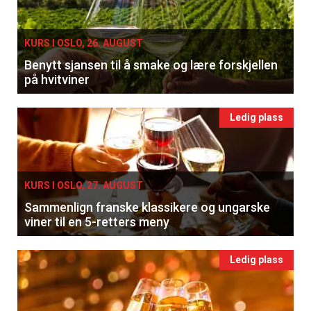
KURS I OSLO, 26. AUGUST
Benytt sjansen til å smake og lære forskjellen
på hvitviner
Ledig plass
KURS I OSLO, 27. AUGUST
Sammenlign franske klassikere og ungarske
viner til en 5-retters meny
Ledig plass