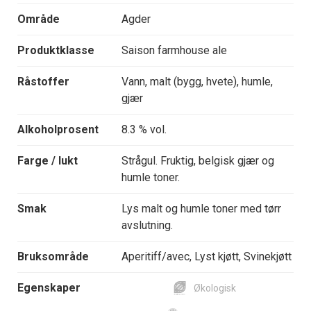
Område
Agder
Produktklasse
Saison farmhouse ale
Råstoffer
Vann, malt (bygg, hvete), humle,
gjær
Alkoholprosent
8.3 % vol.
Farge / lukt
Strågul. Fruktig, belgisk gjær og
humle toner.
Smak
Lys malt og humle toner med tørr
avslutning.
Bruksområde
Aperitiff/avec, Lyst kjøtt, Svinekjøtt
Egenskaper
Økologisk