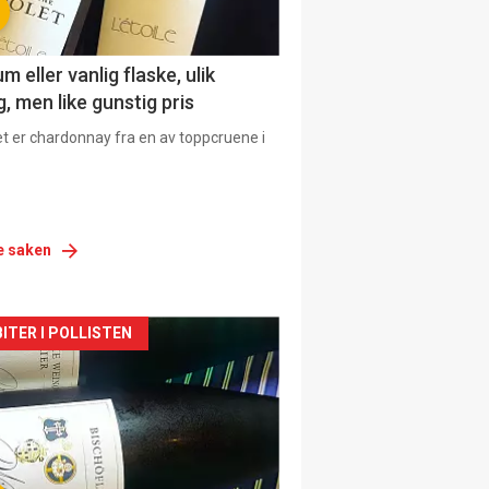
 eller vanlig flaske, ulik
, men like gunstig pris
et er chardonnay fra en av toppcruene i
e saken
siden
ITER I POLLISTEN
urat