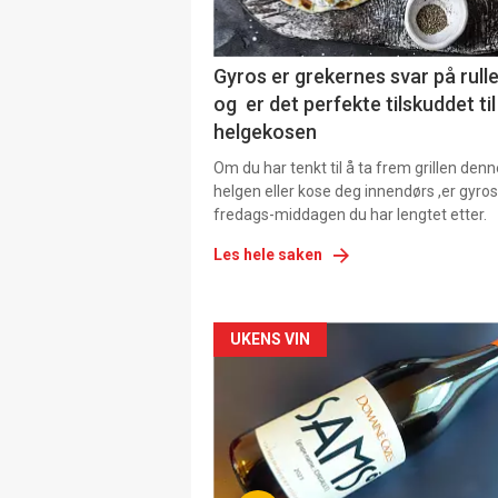
Gyros er grekernes svar på rul
og er det perfekte tilskuddet til
helgekosen
Om du har tenkt til å ta frem grillen denn
helgen eller kose deg innendørs ,er gyros
fredags-middagen du har lengtet etter.
Les hele saken
Forsiden
UKENS VIN
akkurat
nå
-