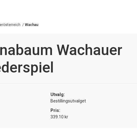
erösterreich
/
Wachau
onabaum Wachauer
ederspiel
Utvalg:
Bestillingsutvalget
Pris:
339.10 kr