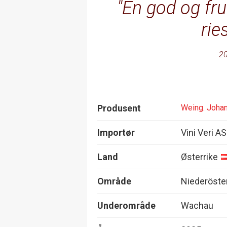
En god og fru
rie
20
Produsent
Weing. Joha
Importør
Vini Veri AS
Land
Østerrike
Område
Niederöste
Underområde
Wachau