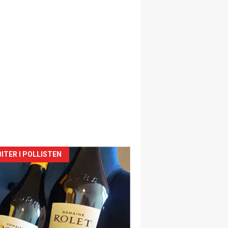
siden
ITER I POLLISTEN
urat