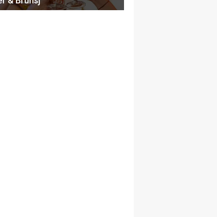
er & Brunsj