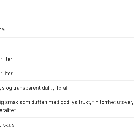
00%
 liter
 liter
s og transparent duft , floral
lig smak som duften med god lys frukt, fin tørrhet utover,
eralitet
d saus