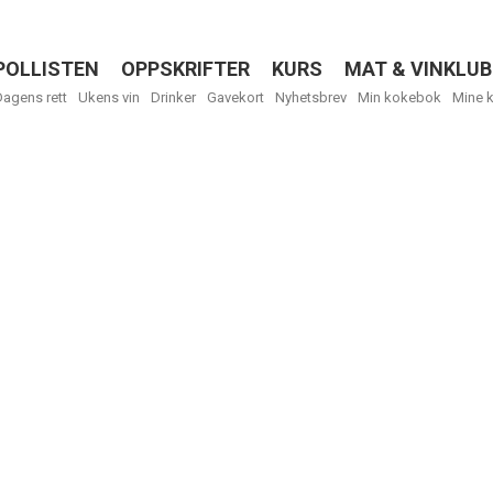
POLLISTEN
OPPSKRIFTER
KURS
MAT & VINKLUB
Menu
Dagens rett
Ukens vin
Drinker
Gavekort
Nyhetsbrev
Min kokebok
Mine 