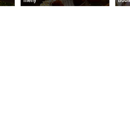
meny
Bobl