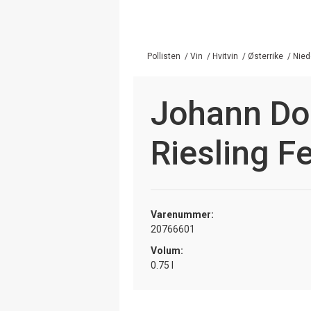
Pollisten
/
Vin
/
Hvitvin
/
Østerrike
/
Nied
Johann D
Riesling F
Varenummer:
20766601
Volum:
0.75 l