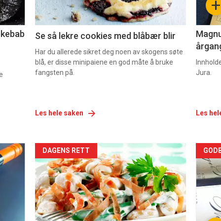
+
2
3
lekebab
Magnum
Se så lekre cookies med blåbær blir
årgang
Har du allerede sikret deg noen av skogens søte
blå, er disse minipaiene en god måte å bruke
Innhold
fangsten på.
Jura.
e
Les hele saken
Les hel
Forsiden
For
DAGENS RETT
GODB
akkurat
akk
nå
nå
-
-