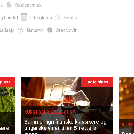
sk
Biodynamisk
ig handel
Lite gluten
Kosher
allasje
Naturvin
Oransjevin
 plass
Ledig plass
KURS I OSLO, 27. AUGUST
Sammenlign franske klassikere og
KURS 
lære
ungarske viner til en 5-retters