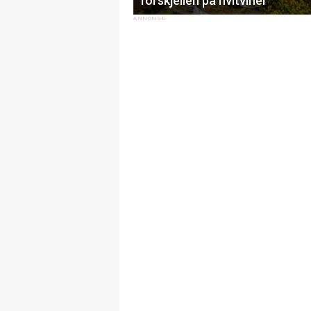
forskjellen på hvitviner