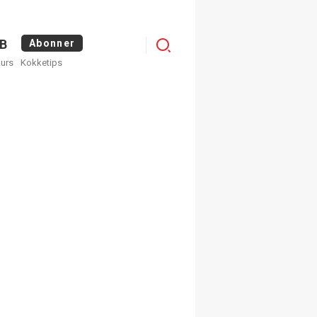
Menu
B
Abonner
kurs
Kokketips
profile