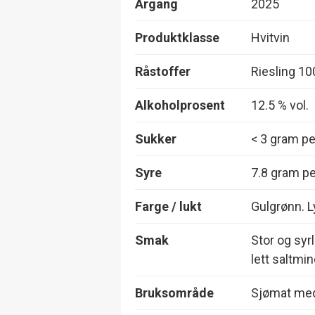
Årgang
2025
Produktklasse
Hvitvin
Råstoffer
Riesling 1
Alkoholprosent
12.5 % vol.
Sukker
< 3 gram per
Syre
7.8 gram per
Farge / lukt
Gulgrønn. Ly
Smak
Stor og syr
lett saltmin
Bruksområde
Sjømat me