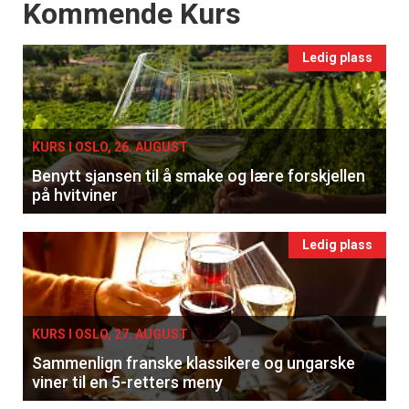
Events
Kommende Kurs
Ledig plass
KURS I OSLO, 26. AUGUST
Benytt sjansen til å smake og lære forskjellen
på hvitviner
Ledig plass
KURS I OSLO, 27. AUGUST
Sammenlign franske klassikere og ungarske
viner til en 5-retters meny