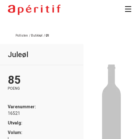
Pollisten
/
Butikkøl
/
Øl
Juleøl
85
POENG
Varenummer:
16521
Utvalg:
Volum: