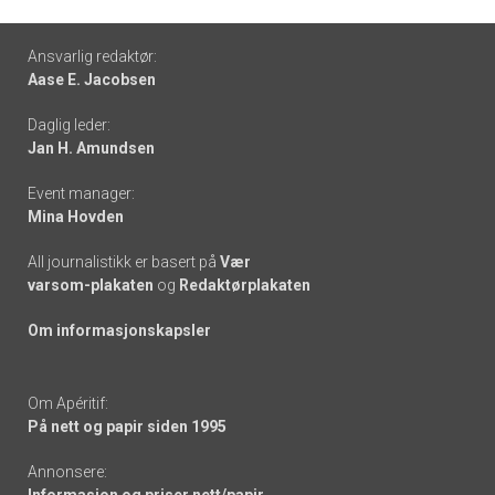
Footer
Ansvarlig redaktør:
Aase E. Jacobsen
-
Daglig leder:
links
Jan H. Amundsen
Event manager:
Mina Hovden
All journalistikk er basert på
Vær
varsom-plakaten
og
Redaktørplakaten
Om informasjonskapsler
Om Apéritif:
På nett og papir siden 1995
Annonsere: