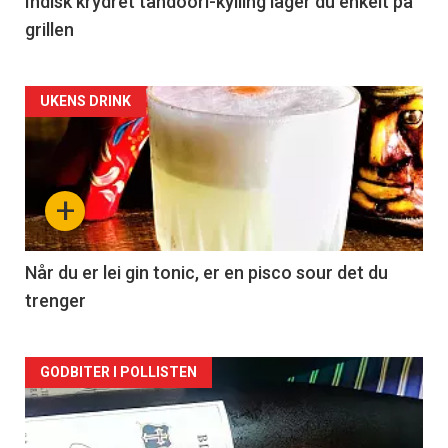
Indisk krydret tandoori-kylling lager du enkelt på
grillen
Forsiden
UKENS DRINK
akkurat
nå
+
-
2
Når du er lei gin tonic, er en pisco sour det du
trenger
Forsiden
GODBITER I POLLISTEN
akkurat