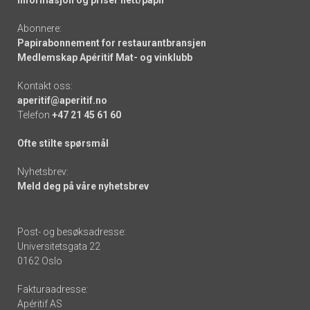
Informasjon og priser nett/papir
Abonnere:
Papirabonnement for restaurantbransjen
Medlemskap Apéritif Mat- og vinklubb
Kontakt oss:
aperitif@aperitif.no
Telefon
+47 21 45 61 60
Ofte stilte spørsmål
Nyhetsbrev:
Meld deg på våre nyhetsbrev
Post- og besøksadresse:
Universitetsgata 22
0162 Oslo
Fakturaadresse:
Apéritif AS