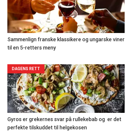
akkurat
nå
-
5
Sammenlign franske klassikere og ungarske viner
til en 5-retters meny
Forsiden
DAGENS RETT
akkurat
nå
-
6
Gyros er grekernes svar på rullekebab og er det
perfekte tilskuddet til helgekosen