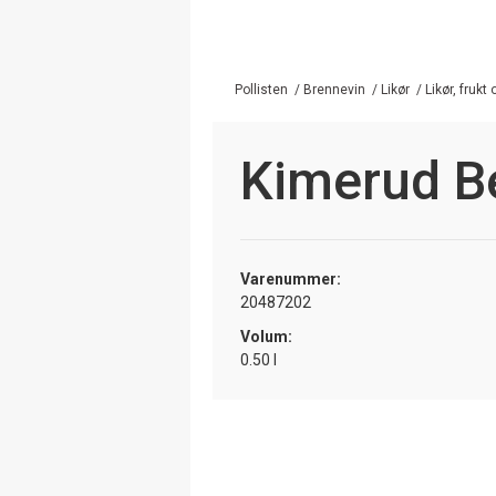
Pollisten
/
Brennevin
/
Likør
/
Likør, frukt
Kimerud B
Varenummer:
20487202
Volum:
0.50 l