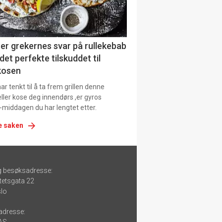
er grekernes svar på rullekebab
det perfekte tilskuddet til
kosen
r tenkt til å ta frem grillen denne
ller kose deg innendørs ,er gyros
-middagen du har lengtet etter.
e saken
g besøksadresse:
tetsgata 22
lo
adresse: