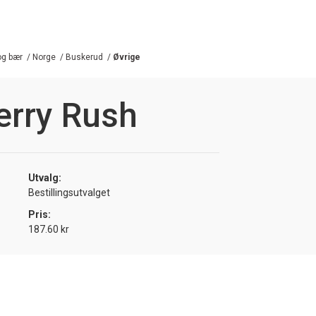
 og bær
/
Norge
/
Buskerud
/
Øvrige
erry Rush
Utvalg:
Bestillingsutvalget
Pris:
187.60 kr