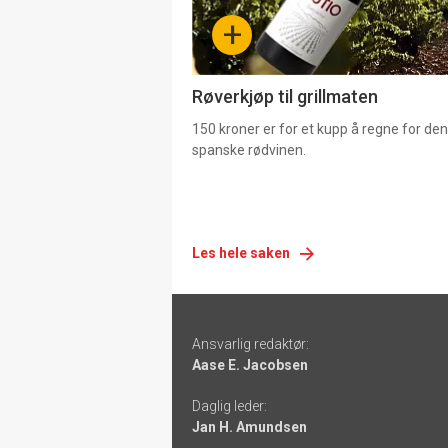
-
+
4
Røverkjøp til grillmaten
150 kroner er for et kupp å regne for de
spanske rødvinen.
Les hele saken
Footer
Ansvarlig redaktør:
-
Aase E. Jacobsen
links
Daglig leder:
Jan H. Amundsen