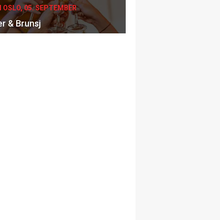
I OSLO, 05. SEPTEMBER
er & Brunsj