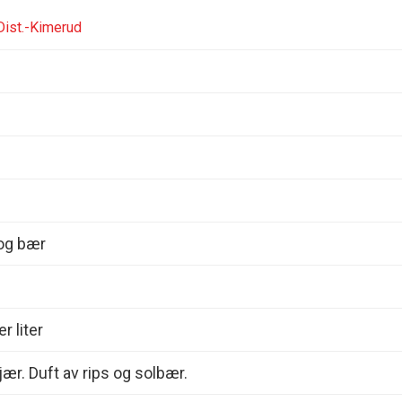
ist.-Kimerud
 og bær
r liter
jær. Duft av rips og solbær.