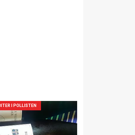
siden
ITER I POLLISTEN
urat