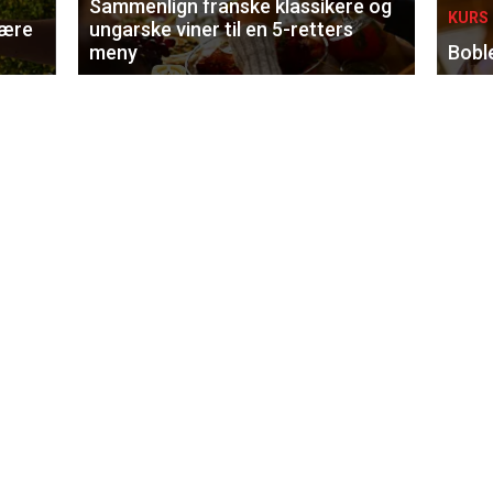
Sammenlign franske klassikere og
KURS 
lære
ungarske viner til en 5-retters
meny
Bobl