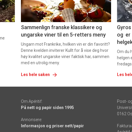
-
-
5
6
Sammenlign franske klassikere og
Gyros 
ungarske viner til en 5-retters meny
og er 
nne
helge
Ungarn mot Frankrike, hvilken vin er din favoritt?
Denne kvelden inviterer Kullt for å vise deg hvor
Om du ha
høy kvalitet ungarske viner faktisk har, sammen
helgen e
med en utrolig meny.
fredags
Les hele saken
Les hel
Om Apéritif:
Post- o
På nett og papir siden 1995
Universi
0162 Os
Annonsere:
Informasjon og priser nett/papir
Faktura