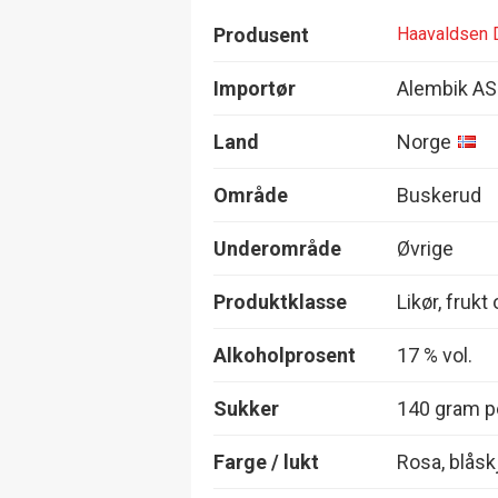
Produsent
Haavaldsen D
Importør
Alembik AS
Land
Norge
Område
Buskerud
Underområde
Øvrige
Produktklasse
Likør, frukt
Alkoholprosent
17 % vol.
Sukker
140 gram pe
Farge / lukt
Rosa, blåsk