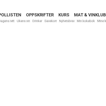
POLLISTEN
OPPSKRIFTER
KURS
MAT & VINKLUB
Menu
Dagens rett
Ukens vin
Drinker
Gavekort
Nyhetsbrev
Min kokebok
Mine 