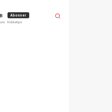
Menu
B
Abonner
kurs
Kokketips
profile