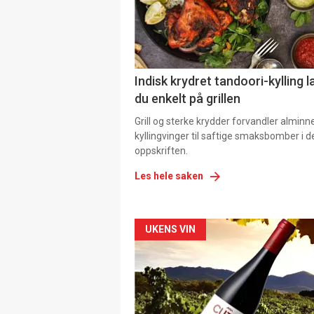
Indisk krydret tandoori-kylling l
du enkelt på grillen
Grill og sterke krydder forvandler alminn
kyllingvinger til saftige smaksbomber i 
oppskriften.
Les hele saken
Forsiden
UKENS VIN
akkurat
nå