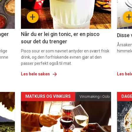
-
-
+
+
2
3
ager
Når du er lei gin tonic, er en pisco
Disse 
sour det du trenger
Årsaken 
elige
Pisco sour er som navnet antyder en svært frisk
himmel
denne
drink, og den forfriskende evnen gjør at den
passer perfekt også til mat.
Les hele saken
Les hel
Forsiden
For
MATKURS OG VINKURS
DAGE
Vinsmaking i Oslo
akkurat
akk
nå
nå