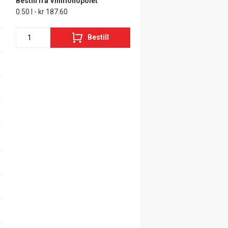
Bestill fra Vinmonopolet
0.50 l - kr 187.60
Bestill