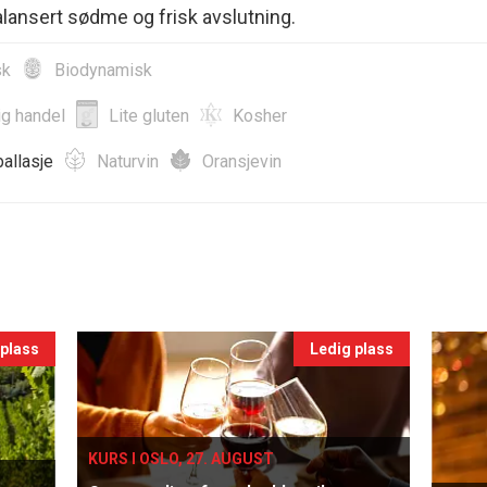
ansert sødme og frisk avslutning.
sk
Biodynamisk
ig handel
Lite gluten
Kosher
allasje
Naturvin
Oransjevin
 plass
Ledig plass
KURS I OSLO, 27. AUGUST