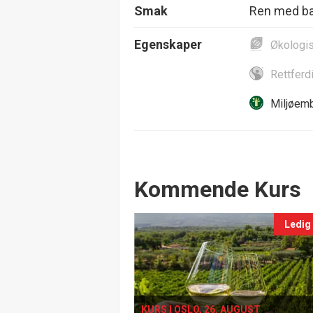
Smak
Ren med bal
Egenskaper
Økologi
Rettferd
Miljøemb
Events
Kommende Kurs
Ledig
KURS I OSLO, 26. AUGUST