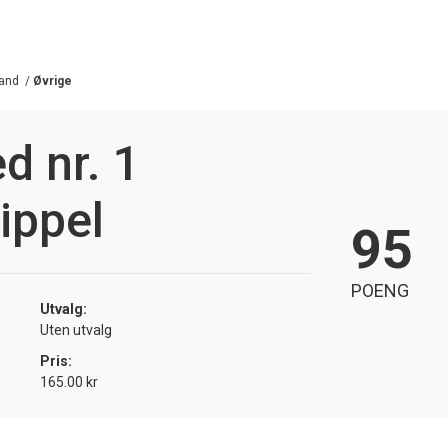
land
/
Øvrige
d nr. 1
ippel
95
POENG
Utvalg:
Uten utvalg
Pris:
165.00 kr