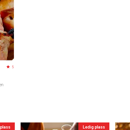
5
 en
 plass
Ledig plass