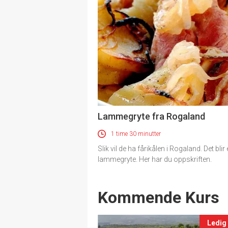
Lammegryte fra Rogaland
1 time 30 minutter
Slik vil de ha fårikålen i Rogaland. Det blir
lammegryte. Her har du oppskriften.
Events
Kommende Kurs
Ledig