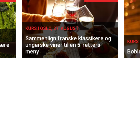
KURS I OSLO, 27. AUGUST
Sammenlign franske klassikere og
KURS 
lære
ungarske viner til en 5-retters
meny
Bobl