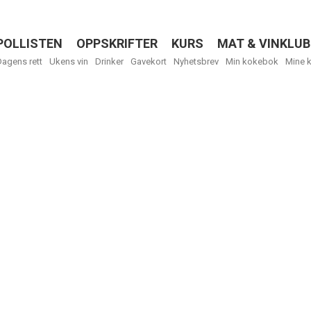
POLLISTEN
OPPSKRIFTER
KURS
MAT & VINKLUB
Menu
Dagens rett
Ukens vin
Drinker
Gavekort
Nyhetsbrev
Min kokebok
Mine 
Få ukentli
Vi tilbyr flere
kan fritt velge
tilsendt.
R