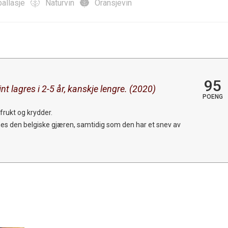
allasje
Naturvin
Oransjevin
95
int lagres i 2-5 år, kanskje lengre. (2020)
POENG
frukt og krydder.
es den belgiske gjæren, samtidig som den har et snev av