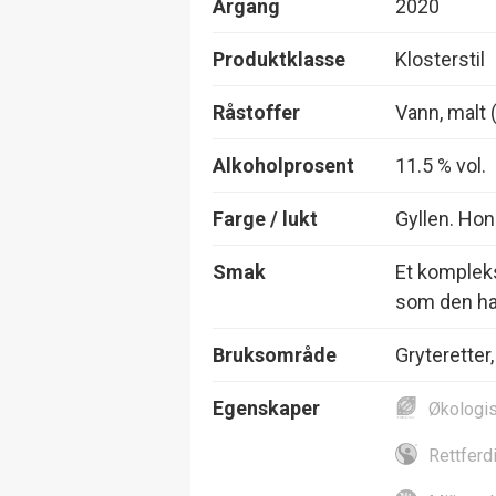
Årgang
2020
Produktklasse
Klosterstil
Råstoffer
Vann, malt 
Alkoholprosent
11.5 % vol.
Farge / lukt
Gyllen. Hon
Smak
Et kompleks
som den har
Bruksområde
Gryteretter, 
Egenskaper
Økologi
Rettferd