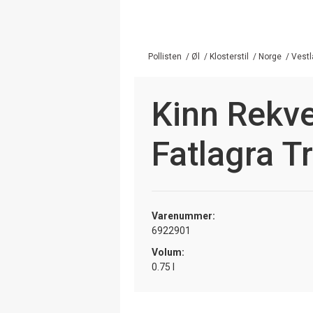
Pollisten
/
Øl
/
Klosterstil
/
Norge
/
Vest
Kinn Rekve
Fatlagra Tr
Varenummer:
6922901
Volum:
0.75 l