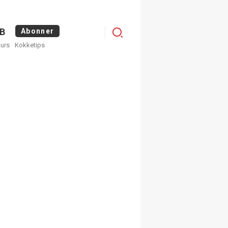
Menu
B
Abonner
kurs
Kokketips
profile
×
ge nyhetsbrev fra
Apéritif
 ukentlige nyhetsbrev. Du
 hvilke du ønsker å få
egistrer deg