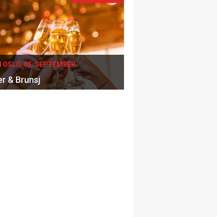
I OSLO, 05. SEPTEMBER
er & Brunsj