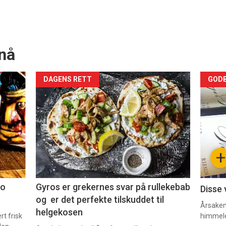
nå
Forsiden
For
DAGENS RETT
GODB
akkurat
akk
nå
nå
-
-
+
2
3
co
Gyros er grekernes svar på rullekebab
Disse 
og er det perfekte tilskuddet til
Årsaken 
helgekosen
t frisk
himmel