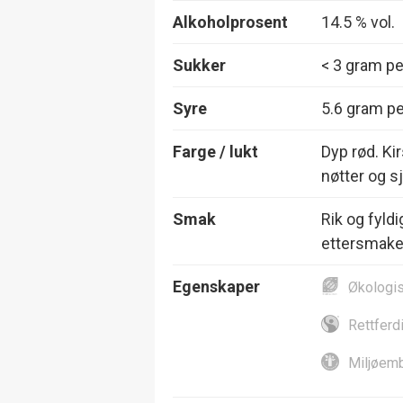
Alkoholprosent
14.5 % vol.
Sukker
< 3 gram per
Syre
5.6 gram per
Farge / lukt
Dyp rød. Kir
nøtter og s
Smak
Rik og fyldi
ettersmake
Egenskaper
Økologi
Rettferd
Miljøemb