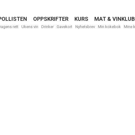
POLLISTEN
OPPSKRIFTER
KURS
MAT & VINKLUB
Menu
Dagens rett
Ukens vin
Drinker
Gavekort
Nyhetsbrev
Min kokebok
Mine 
R