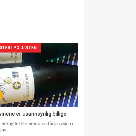
siden
ITER I POLLISTEN
urat
vinene er usannsynlig billige
er knyttet til eieren som får sin «lønn i
en».