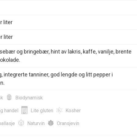
 liter
 liter
sebær og bringebær, hint av lakris, kaffe, vanilje, brente
jokolade.
g, integrerte tanniner, god lengde og litt pepper i
n.
sk
Biodynamisk
ig handel
Lite gluten
Kosher
allasje
Naturvin
Oransjevin