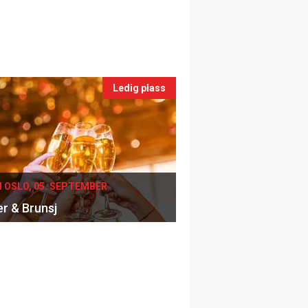
Ledig plass
I OSLO, 05. SEPTEMBER
er & Brunsj