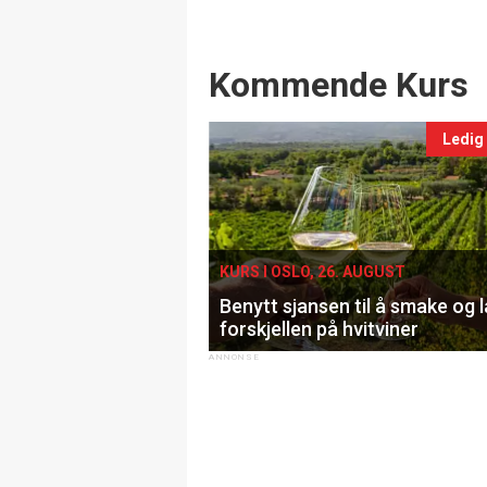
Events
Kommende Kurs
Ledig
KURS I OSLO, 26. AUGUST
Benytt sjansen til å smake og 
forskjellen på hvitviner