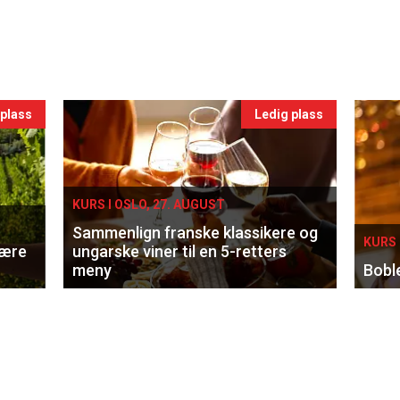
 plass
Ledig plass
KURS I OSLO, 27. AUGUST
Sammenlign franske klassikere og
KURS 
lære
ungarske viner til en 5-retters
meny
Bobl