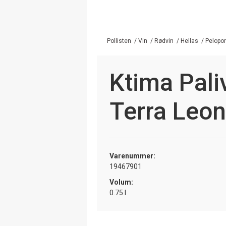
Pollisten
/
Vin
/
Rødvin
/
Hellas
/
Pelopo
Ktima Pal
Terra Leo
Varenummer:
19467901
Volum:
0.75 l