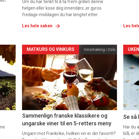
den
Om du har tenkt til å ta frem grillen denne
helgen eller kose deg innendørs ,er gyros
fredags-middagen du har lengtet etter.
Les hele saken
Les hel
Forsiden
For
MATKURS OG VINKURS
UKEN
Vinsmaking i Oslo
akkurat
akk
nå
nå
-
-
5
6
Sammenlign franske klassikere og
Se så 
ungarske viner til en 5-retters meny
nne
Har du 
Ungarn mot Frankrike, hvilken vin er din favoritt?
blå, er