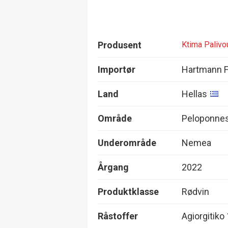
Produsent
Ktima Palivo
Importør
Hartmann F
Land
Hellas
Område
Peloponne
Underområde
Nemea
Årgang
2022
Produktklasse
Rødvin
Råstoffer
Agiorgitiko