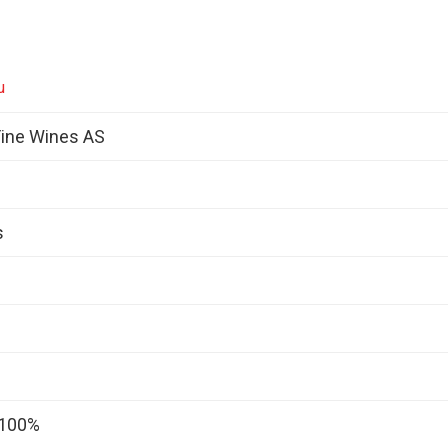
u
ine Wines AS
s
 100%