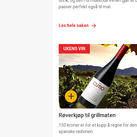
drink, og den forfriskende evnen gjør at 
passer perfekt også til mat.
Les hele saken
Forsiden
UKENS VIN
akkurat
nå
-
+
4
Røverkjøp til grillmaten
150 kroner er for et kupp å regne for de
spanske rødvinen.