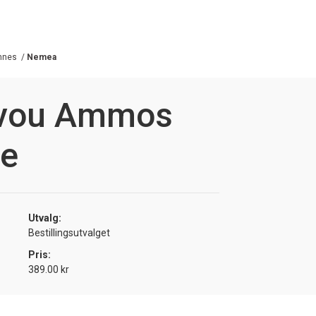
nnes
/
Nemea
ivou Ammos
ne
Utvalg:
Bestillingsutvalget
Pris:
389.00 kr