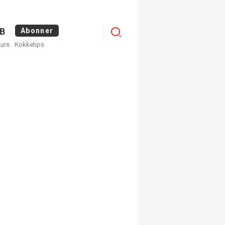
Menu
B
Abonner
kurs
Kokketips
profile
egistrer deg