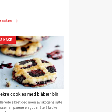
e saken
siden
S KAKE
urat
lekre cookies med blåbær blir
allerede sikret deg noen av skogens søte
 disse minipaiene en god måte å bruke