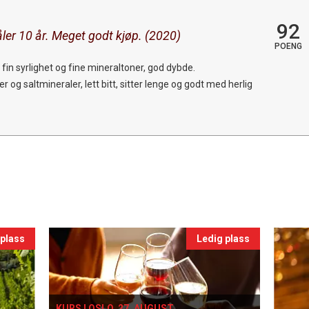
92
ler 10 år. Meget godt kjøp. (2020)
POENG
in syrlighet og fine mineraltoner, god dybde.
r og saltmineraler, lett bitt, sitter lenge og godt med herlig
 plass
Ledig plass
KURS I OSLO, 27. AUGUST