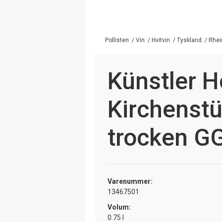
Pollisten
/
Vin
/
Hvitvin
/
Tyskland
/
Rhei
Künstler 
Kirchenstü
trocken G
Varenummer:
13467501
Volum:
0.75 l