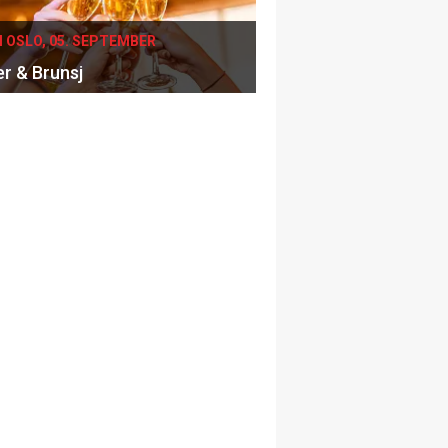
I OSLO, 05. SEPTEMBER
er & Brunsj