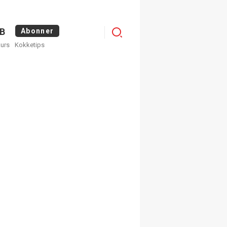
Menu
B
Abonner
kurs
Kokketips
profile
egistrer deg