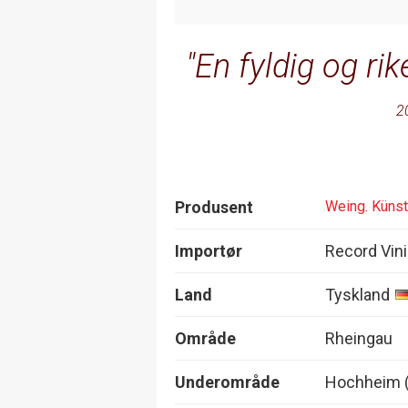
En fyldig og rik
2
Produsent
Weing. Künst
Importør
Record Vin
Land
Tyskland
Område
Rheingau
Underområde
Hochheim 