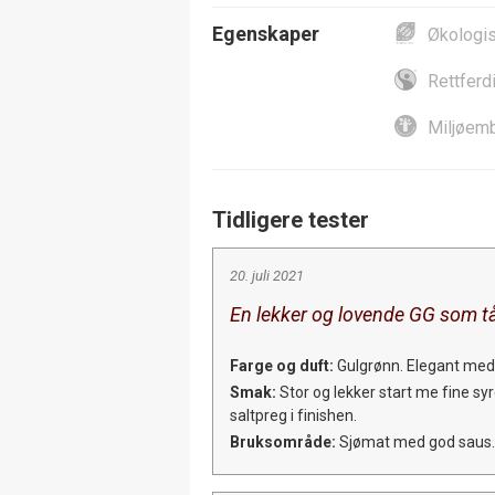
Egenskaper
Økologi
Rettferd
Miljøemb
Tidligere tester
20. juli 2021
En lekker og lovende GG som tå
Farge og duft:
Gulgrønn. Elegant med f
Smak:
Stor og lekker start me fine syre
saltpreg i finishen.
Bruksområde:
Sjømat med god saus.