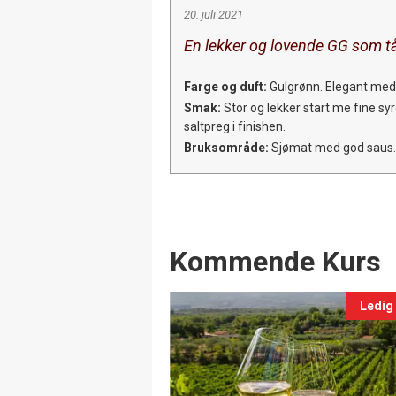
20. juli 2021
En lekker og lovende GG som tå
Farge og duft:
Gulgrønn. Elegant med f
Smak:
Stor og lekker start me fine syre
saltpreg i finishen.
Bruksområde:
Sjømat med god saus.
Events
Kommende Kurs
Ledig