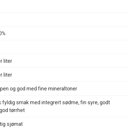
00%
 liter
 liter
Åpen og god med fine mineraltoner
 fyldig smak med integrert sødme, fin syre, godt
 god tørrhet
ftig sjømat