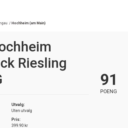
ngau
/
Hochheim (am Main)
Hochheim
ck Riesling
91
G
POENG
Utvalg:
Uten utvalg
Pris:
399.90 kr