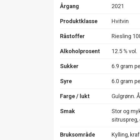
Årgang
2021
Produktklasse
Hvitvin
Råstoffer
Riesling 1
Alkoholprosent
12.5 % vol.
Sukker
6.9 gram per
Syre
6.0 gram per
Farge / lukt
Gulgrønn. 
Smak
Stor og myk
sitruspreg,
Bruksområde
Kylling, kra