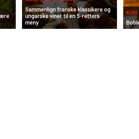
Sammenlign franske klassikere og
KURS 
lære
ungarske viner til en 5-retters
meny
Bobl