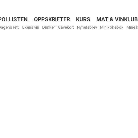
POLLISTEN
OPPSKRIFTER
KURS
MAT & VINKLUB
Menu
Dagens rett
Ukens vin
Drinker
Gavekort
Nyhetsbrev
Min kokebok
Mine 
R