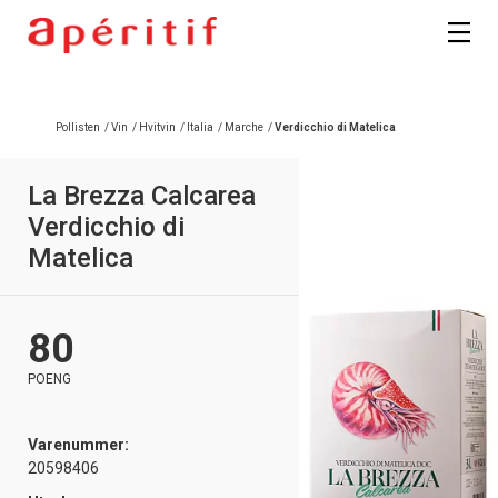
Registrer deg
Pollisten
/
Vin
/
Hvitvin
/
Italia
/
Marche
/
Verdicchio di Matelica
La Brezza Calcarea
Verdicchio di
Matelica
80
POENG
Varenummer:
20598406