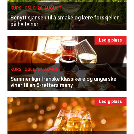
KURS I OSLO, 26. AUGUST
Benytt sjansen til å smake og lære forskjellen
på hvitviner
Ledig plass
KURS I OSLO, 27. AUGUST
Sammenlign franske klassikere og ungarske
viner til en 5-retters meny
Ledig plass