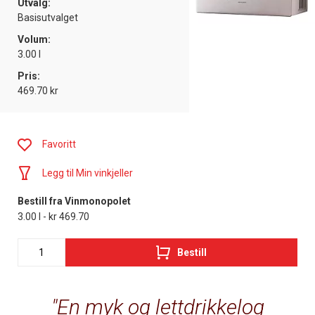
Utvalg:
Basisutvalget
Volum:
3.00 l
Pris:
469.70 kr
Favoritt
Legg til Min vinkjeller
Bestill fra Vinmonopolet
3.00 l - kr 469.70
Bestill
En myk og lettdrikkelog