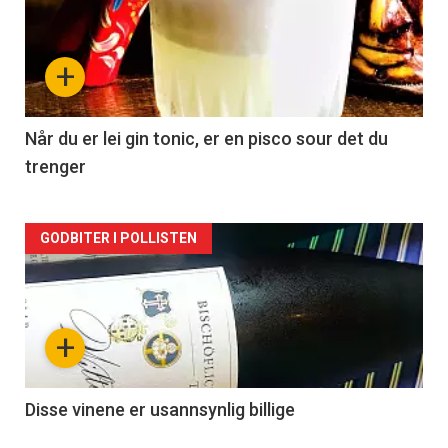
akkurat
nå
+
-
2
Når du er lei gin tonic, er en pisco sour det du
trenger
Forsiden
GODBITER I POLLISTEN
akkurat
nå
+
-
3
Disse vinene er usannsynlig billige