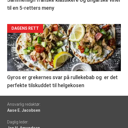
5
til en 5-retters meny
Forsiden
DAGENS RETT
akkurat
nå
-
6
Gyros er grekernes svar på rullekebab og er det
perfekte tilskuddet til helgekosen
Footer
Ansvarlig redaktør:
Aase E. Jacobsen
-
Daglig leder:
links
Jan H. Amundsen