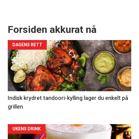
Forsiden akkurat nå
DAGENS RETT
Indisk krydret tandoori-kylling lager du enkelt på
grillen
Forsiden
UKENS DRINK