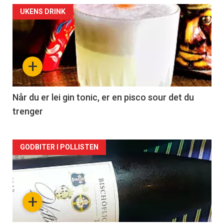
Forsiden
UKENS DRINK
akkurat
nå
+
-
2
Når du er lei gin tonic, er en pisco sour det du
trenger
Forsiden
GODBITER I POLLISTEN
akkurat
nå
+
-