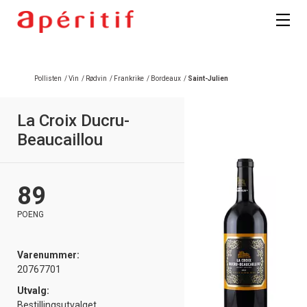
Registrer deg
Pollisten
/
Vin
/
Rødvin
/
Frankrike
/
Bordeaux
/
Saint-Julien
La Croix Ducru-
Beaucaillou
89
POENG
Varenummer:
20767701
Utvalg:
Bestillingsutvalget