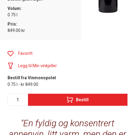
Volum:
0.75 l
Pris:
849.00 kr
Favoritt
Legg til Min vinkjeller
Bestill fra Vinmonopolet
0.75 l - kr 849.00
Bestill
En fyldig og konsentrert
annenvin, litt varm, men den er