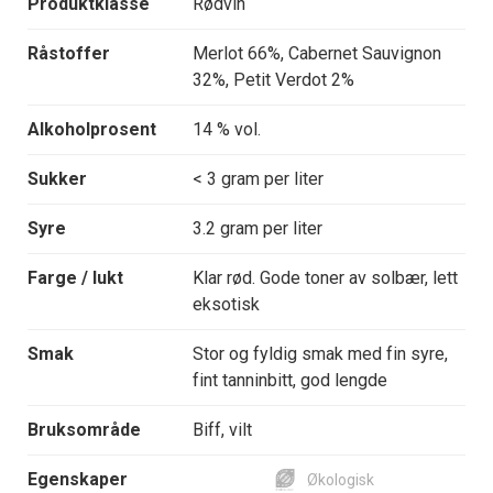
Produktklasse
Rødvin
Råstoffer
Merlot 66%, Cabernet Sauvignon
32%, Petit Verdot 2%
Alkoholprosent
14 % vol.
Sukker
< 3 gram per liter
Syre
3.2 gram per liter
Farge / lukt
Klar rød. Gode toner av solbær, lett
eksotisk
Smak
Stor og fyldig smak med fin syre,
fint tanninbitt, god lengde
Bruksområde
Biff, vilt
Egenskaper
Økologisk