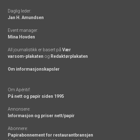
-
Daglig leder:
links
Jan H. Amundsen
Event manager:
Mina Hovden
All journalistikk er basert på
Vær
varsom-plakaten
og
Redaktørplakaten
Om informasjonskapsler
Om Apéritif:
På nett og papir siden 1995
Annonsere:
Informasjon og priser nett/papir
Abonnere:
Papirabonnement for restaurantbransjen