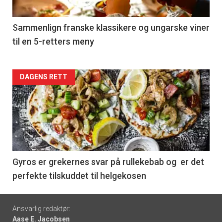
-
5
Sammenlign franske klassikere og ungarske viner
til en 5-retters meny
Forsiden
DAGENS RETT
akkurat
nå
-
6
Gyros er grekernes svar på rullekebab og er det
perfekte tilskuddet til helgekosen
Footer
Ansvarlig redaktør:
Aase E. Jacobsen