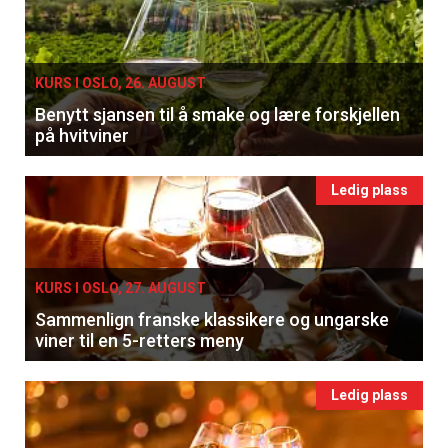
KURS I OSLO, 26. AUGUST
Benytt sjansen til å smake og lære forskjellen
på hvitviner
Ledig plass
KURS I OSLO, 27. AUGUST
Sammenlign franske klassikere og ungarske
viner til en 5-retters meny
Ledig plass