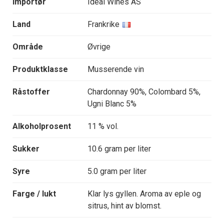
Importør
Ideal Wines AS
Land
Frankrike
Område
Øvrige
Produktklasse
Musserende vin
Råstoffer
Chardonnay 90%, Colombard 5%,
Ugni Blanc 5%
Alkoholprosent
11 % vol.
Sukker
10.6 gram per liter
Syre
5.0 gram per liter
Farge / lukt
Klar lys gyllen. Aroma av eple og
sitrus, hint av blomst.