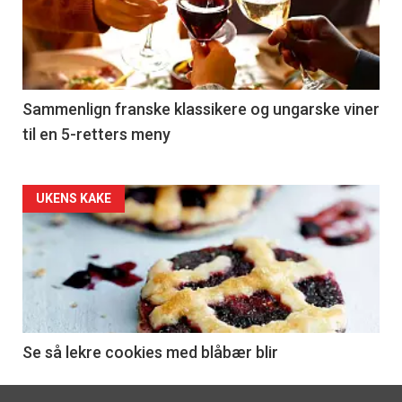
nå
-
5
Sammenlign franske klassikere og ungarske viner
til en 5-retters meny
Forsiden
UKENS KAKE
akkurat
nå
-
6
Se så lekre cookies med blåbær blir