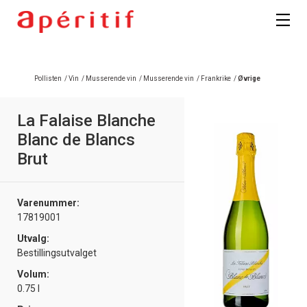
Registrer deg
Pollisten
/
Vin
/
Musserende vin
/
Musserende vin
/
Frankrike
/
Øvrige
La Falaise Blanche
Blanc de Blancs
Brut
Varenummer:
17819001
Utvalg:
Bestillingsutvalget
Volum:
0.75 l