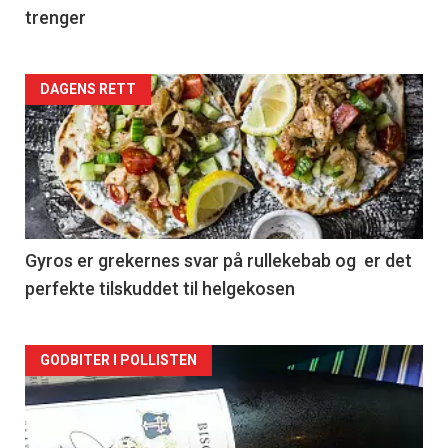
trenger
Forsiden
DAGENS RETT
akkurat
nå
-
2
Gyros er grekernes svar på rullekebab og er det
perfekte tilskuddet til helgekosen
Forsiden
GODBITER I POLLISTEN
akkurat