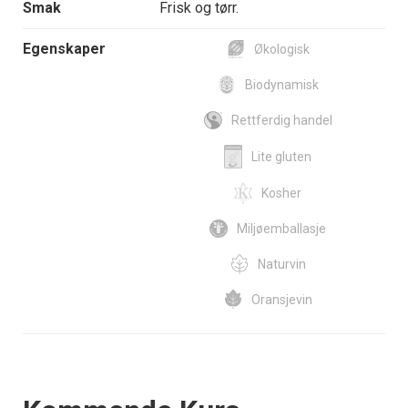
Smak
Frisk og tørr.
Egenskaper
Økologisk
Biodynamisk
Rettferdig handel
Lite gluten
Kosher
Miljøemballasje
Naturvin
Oransjevin
Events