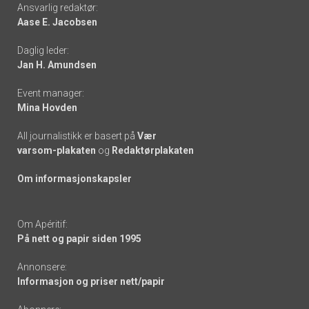
Footer
Ansvarlig redaktør:
Aase E. Jacobsen
-
Daglig leder:
links
Jan H. Amundsen
Event manager:
Mina Hovden
All journalistikk er basert på
Vær
varsom-plakaten
og
Redaktørplakaten
Om informasjonskapsler
Om Apéritif:
På nett og papir siden 1995
Annonsere:
Informasjon og priser nett/papir