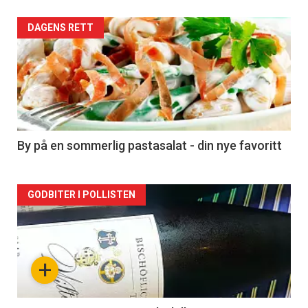
Forsiden
DAGENS RETT
akkurat
nå
-
5
By på en sommerlig pastasalat - din nye favoritt
Forsiden
GODBITER I POLLISTEN
akkurat
nå
+
-