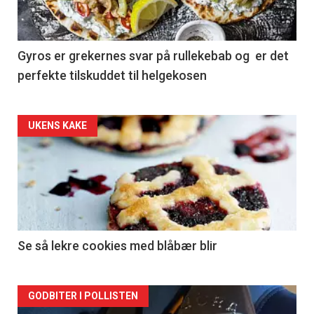
Gyros er grekernes svar på rullekebab og er det
perfekte tilskuddet til helgekosen
Forsiden
UKENS KAKE
akkurat
nå
-
2
Se så lekre cookies med blåbær blir
Forsiden
GODBITER I POLLISTEN