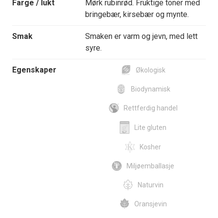
Farge / lukt
Mørk rubinrød. Fruktige toner med
bringebær, kirsebær og mynte.
Smak
Smaken er varm og jevn, med lett
syre.
Egenskaper
Økologisk
Biodynamisk
Rettferdig handel
Lite gluten
Kosher
Miljøemballasje
Naturvin
Oransjevin