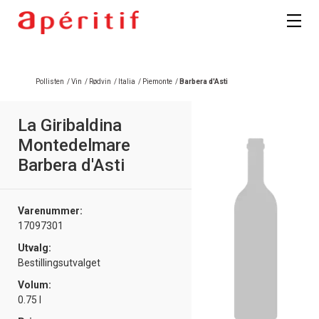
Pollisten
/
Vin
/
Rødvin
/
Italia
/
Piemonte
/
Barbera d'Asti
La Giribaldina
Montedelmare
Barbera d'Asti
Varenummer:
17097301
Utvalg:
Bestillingsutvalget
Volum:
0.75 l