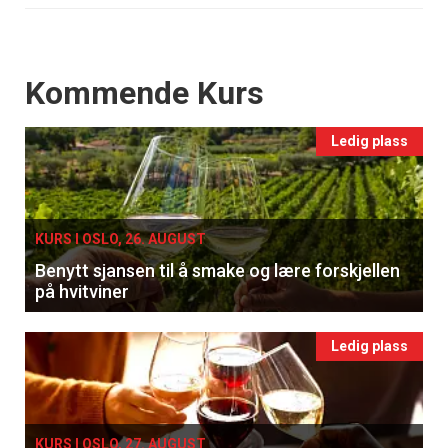
Events
Kommende Kurs
Ledig plass
KURS I OSLO, 26. AUGUST
Benytt sjansen til å smake og lære forskjellen
på hvitviner
Ledig plass
KURS I OSLO, 27. AUGUST