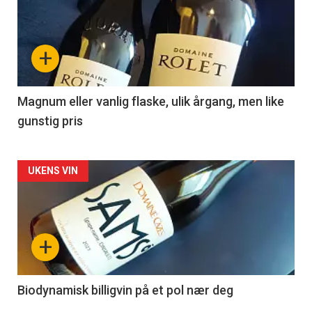
akkurat
nå
+
-
3
Magnum eller vanlig flaske, ulik årgang, men like
gunstig pris
Forsiden
UKENS VIN
akkurat
nå
+
-
4
Biodynamisk billigvin på et pol nær deg