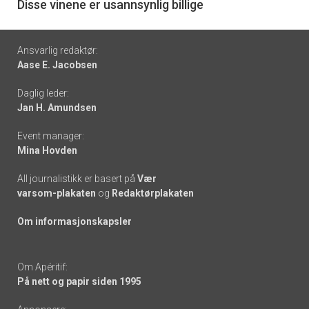
6
Disse vinene er usannsynlig billige
Footer
Ansvarlig redaktør:
Aase E. Jacobsen
-
Daglig leder:
links
Jan H. Amundsen
Event manager:
Mina Hovden
All journalistikk er basert på
Vær
varsom-plakaten
og
Redaktørplakaten
Om informasjonskapsler
Om Apéritif:
På nett og papir siden 1995