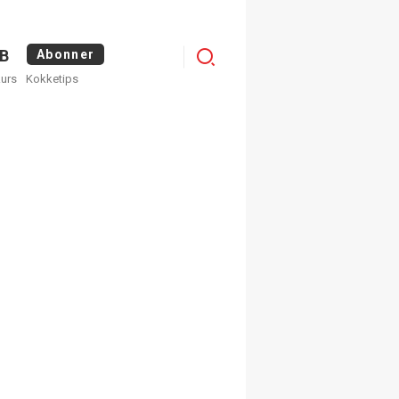
Menu
B
Abonner
kurs
Kokketips
profile
egistrer deg