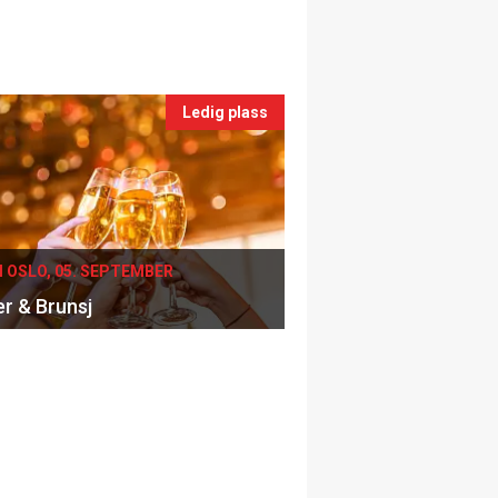
Ledig plass
I OSLO, 05. SEPTEMBER
er & Brunsj