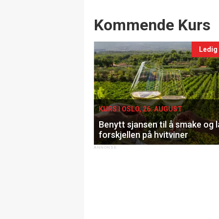
Events
Kommende Kurs
Ledig
KURS I OSLO, 26. AUGUST
Benytt sjansen til å smake og 
forskjellen på hvitviner