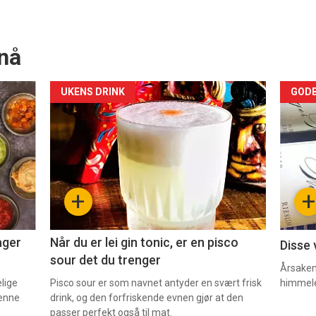
nå
Forsiden
For
UKENS DRINK
GODB
akkurat
akk
nå
nå
-
-
+
+
2
3
ager
Når du er lei gin tonic, er en pisco
Disse 
sour det du trenger
Årsaken 
elige
Pisco sour er som navnet antyder en svært frisk
himmel
denne
drink, og den forfriskende evnen gjør at den
passer perfekt også til mat.