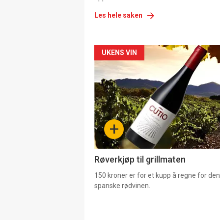
Les hele saken
Forsiden
UKENS VIN
akkurat
nå
-
+
4
Røverkjøp til grillmaten
150 kroner er for et kupp å regne for de
spanske rødvinen.