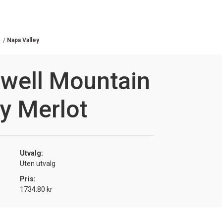
/
Napa Valley
owell Mountain
y Merlot
Utvalg:
Uten utvalg
Pris:
1734.80 kr