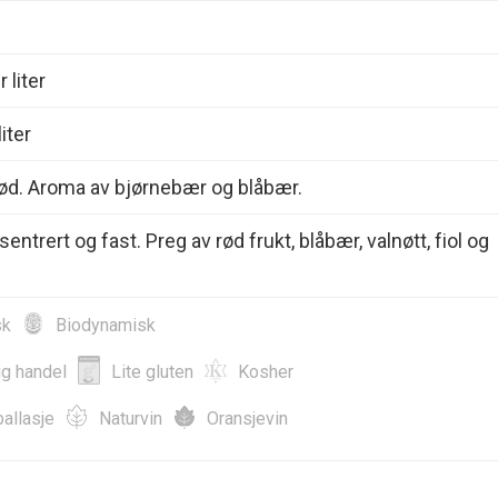
 liter
iter
ød. Aroma av bjørnebær og blåbær.
sentrert og fast. Preg av rød frukt, blåbær, valnøtt, fiol og
sk
Biodynamisk
ig handel
Lite gluten
Kosher
allasje
Naturvin
Oransjevin