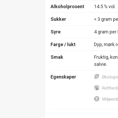
Alkoholprosent
14.5 % vol.
Sukker
< 3 gram per
Syre
4 gram per l
Farge / lukt
Dyp, mørk r
Smak
Fruktig, kon
salvie.
Egenskaper
Økologi
Rettferd
Miljøemb