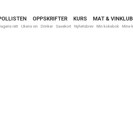
POLLISTEN
OPPSKRIFTER
KURS
MAT & VINKLUB
Menu
Dagens rett
Ukens vin
Drinker
Gavekort
Nyhetsbrev
Min kokebok
Mine 
R