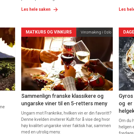
Les hele saken
Les hel
Forsiden
For
MATKURS OG VINKURS
DAGE
Vinsmaking i Oslo
akkurat
akk
nå
nå
-
-
5
6
Sammenlign franske klassikere og
Gyros 
ungarske viner til en 5-retters meny
og er 
nne
helge
Ungarn mot Frankrike, hvilken vin er din favoritt?
Denne kvelden inviterer Kullt for å vise deg hvor
Om du ha
høy kvalitet ungarske viner faktisk har, sammen
helgen e
med en utrolig meny.
fredags