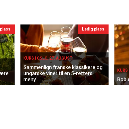
 plass
Ledig plass
KURS I OSLO, 27. AUGUST
Sammenlign franske klassikere og
KURS 
lære
ungarske viner til en 5-retters
meny
Bobl