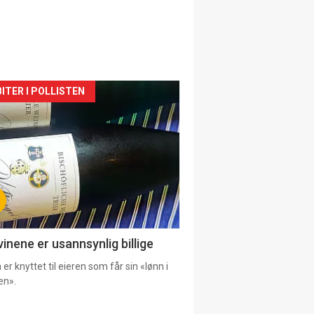
siden
ITER I POLLISTEN
urat
vinene er usannsynlig billige
er knyttet til eieren som får sin «lønn i
en».