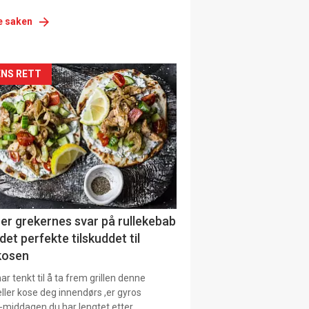
e saken
siden
NS RETT
urat
er grekernes svar på rullekebab
det perfekte tilskuddet til
kosen
r tenkt til å ta frem grillen denne
ller kose deg innendørs ,er gyros
-middagen du har lengtet etter.