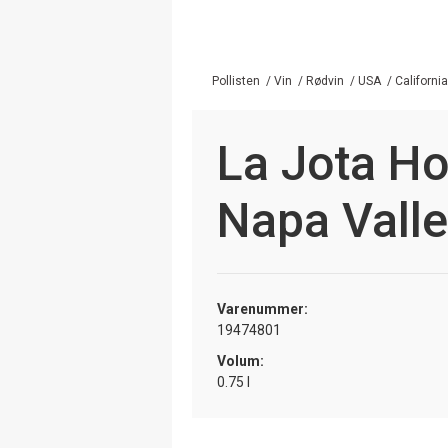
Pollisten
/
Vin
/
Rødvin
/
USA
/
California
La Jota H
Napa Valle
Varenummer:
19474801
Volum:
0.75 l