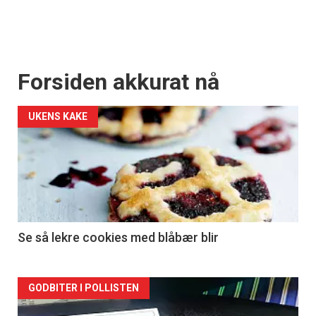
Forsiden akkurat nå
UKENS KAKE
Se så lekre cookies med blåbær blir
Forsiden
GODBITER I POLLISTEN