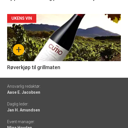
Forsiden
UKENS VIN
akkurat
nå
+
-
6
Røverkjøp til grillmaten
Footer
Ansvarlig redaktør:
Aase E. Jacobsen
-
Daglig leder:
links
Jan H. Amundsen
Event manager:
Mina Hovden