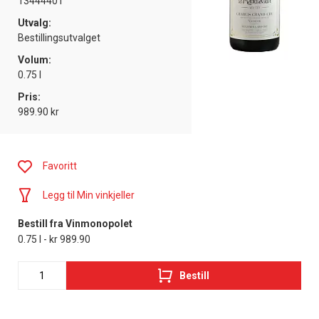
13444401
Utvalg:
Bestillingsutvalget
Volum:
0.75 l
Pris:
989.90 kr
Favoritt
Legg til Min vinkjeller
Bestill fra Vinmonopolet
0.75 l - kr 989.90
Bestill