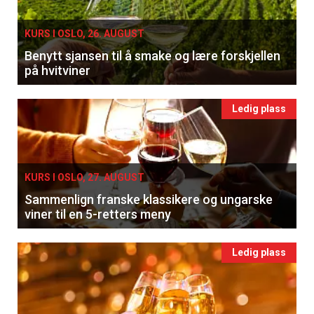
KURS I OSLO, 26. AUGUST
Benytt sjansen til å smake og lære forskjellen
på hvitviner
Ledig plass
KURS I OSLO, 27. AUGUST
Sammenlign franske klassikere og ungarske
viner til en 5-retters meny
Ledig plass