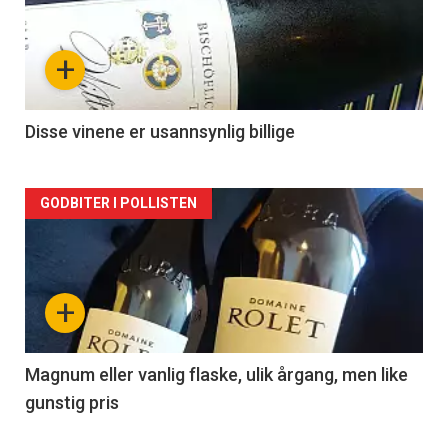
akkurat
nå
+
-
2
Disse vinene er usannsynlig billige
Forsiden
GODBITER I POLLISTEN
akkurat
nå
+
-
3
Magnum eller vanlig flaske, ulik årgang, men like
gunstig pris