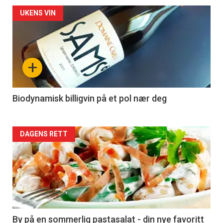
Forsiden
UKENS VIN
akkurat
nå
+
-
4
Biodynamisk billigvin på et pol nær deg
Forsiden
DAGENS RETT
akkurat
nå
-
5
By på en sommerlig pastasalat - din nye favoritt