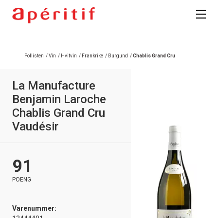
Registrer deg
Pollisten
/
Vin
/
Hvitvin
/
Frankrike
/
Burgund
/
Chablis Grand Cru
La Manufacture
Benjamin Laroche
Chablis Grand Cru
Vaudésir
91
POENG
Varenummer: