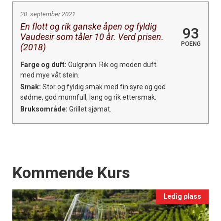
20. september 2021
En flott og rik ganske åpen og fyldig
93
Vaudesir som tåler 10 år. Verd prisen.
POENG
(2018)
Farge og duft:
Gulgrønn. Rik og moden duft
med mye våt stein.
Smak:
Stor og fyldig smak med fin syre og god
sødme, god munnfull, lang og rik ettersmak.
Bruksområde:
Grillet sjømat.
Events
Kommende Kurs
Ledig plass