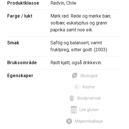
Produktklasse
Rødvin, Chile
Farge / lukt
Mørk rød. Røde og mørke bær,
solbær, eukalyptus og grønn
paprika samt noe eik.
Smak
Saftig og balansert, varmt
fruktpreg, sitter godt. (2003)
Bruksområde
Rødt kjøtt, også drikkevin.
Egenskaper
Økologisk
Kosher
Biodynamisk
Lite gluten
Miljøemballasje