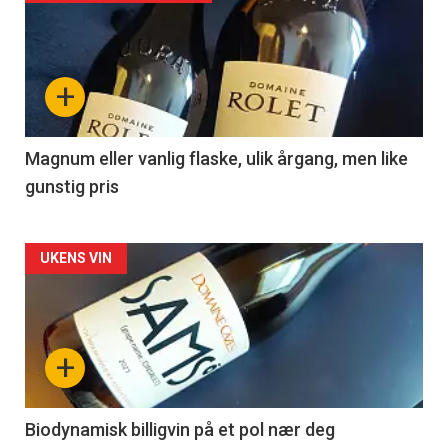
akkurat
nå
+
-
3
Magnum eller vanlig flaske, ulik årgang, men like
gunstig pris
Forsiden
UKENS VIN
akkurat
nå
+
-
4
Biodynamisk billigvin på et pol nær deg