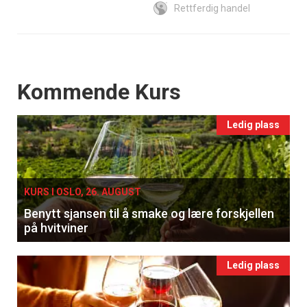
Rettferdig handel
Events
Kommende Kurs
Ledig plass
KURS I OSLO, 26. AUGUST
Benytt sjansen til å smake og lære forskjellen
på hvitviner
Ledig plass