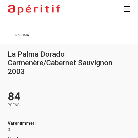
Registrer deg
Pollisten
La Palma Dorado
Carmenère/Cabernet Sauvignon
2003
84
POENG
Varenummer:
0