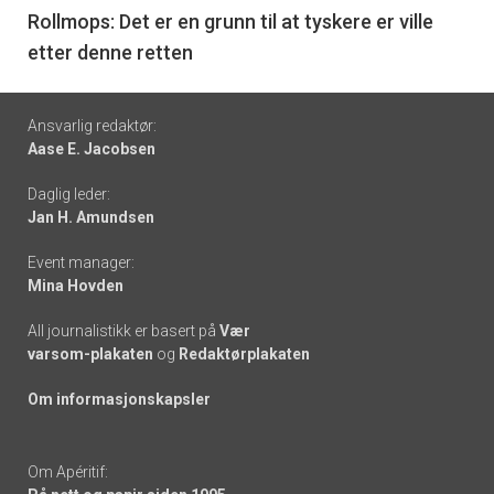
6
Rollmops: Det er en grunn til at tyskere er ville
etter denne retten
Footer
Ansvarlig redaktør:
Aase E. Jacobsen
-
Daglig leder:
links
Jan H. Amundsen
Event manager:
Mina Hovden
All journalistikk er basert på
Vær
varsom-plakaten
og
Redaktørplakaten
Om informasjonskapsler
Om Apéritif: