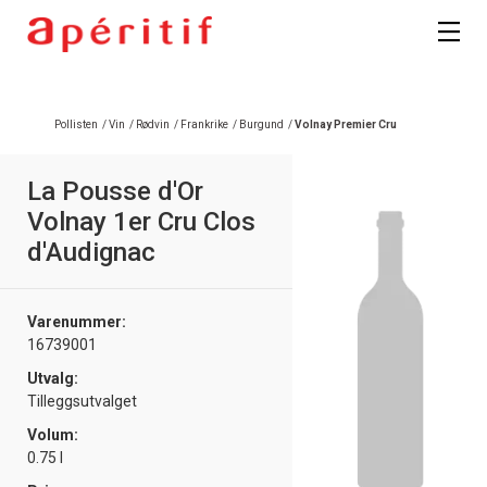
Registrer deg
Pollisten
/
Vin
/
Rødvin
/
Frankrike
/
Burgund
/
Volnay Premier Cru
La Pousse d'Or
Volnay 1er Cru Clos
d'Audignac
Varenummer:
16739001
Utvalg:
Tilleggsutvalget
Volum:
0.75 l