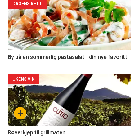
Forsiden
DAGENS RETT
akkurat
nå
-
5
By på en sommerlig pastasalat - din nye favoritt
Forsiden
UKENS VIN
akkurat
nå
+
-
6
Røverkjøp til grillmaten