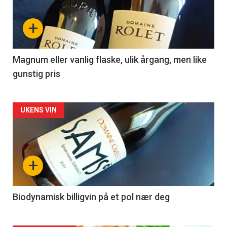
nå
+
-
3
Magnum eller vanlig flaske, ulik årgang, men like
gunstig pris
Forsiden
UKENS VIN
akkurat
nå
+
-
4
Biodynamisk billigvin på et pol nær deg