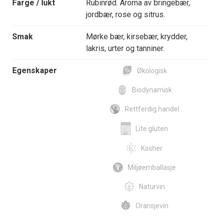
Farge / lukt
Rubinrød. Aroma av bringebær,
jordbær, rose og sitrus.
Smak
Mørke bær, kirsebær, krydder,
lakris, urter og tanniner.
Egenskaper
Økologisk
Biodynamisk
Rettferdig handel
Lite gluten
Kosher
Miljøemballasje
Naturvin
Oransjevin