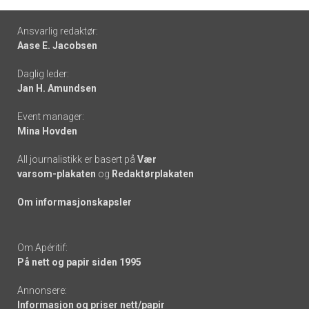
Footer
Ansvarlig redaktør:
Aase E. Jacobsen
-
Daglig leder:
links
Jan H. Amundsen
Event manager:
Mina Hovden
All journalistikk er basert på
Vær
varsom-plakaten
og
Redaktørplakaten
Om informasjonskapsler
Om Apéritif:
På nett og papir siden 1995
Annonsere:
Informasjon og priser nett/papir