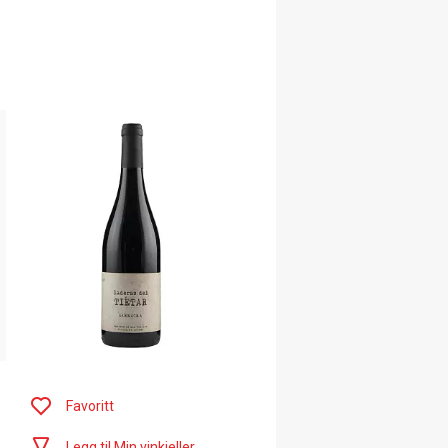
Favoritt
Legg til Min vinkjeller