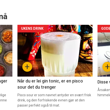
nå
Forsiden
For
UKENS DRINK
GODB
akkurat
akk
nå
nå
-
-
+
+
2
3
ager
Når du er lei gin tonic, er en pisco
Disse 
sour det du trenger
Årsaken 
elige
Pisco sour er som navnet antyder en svært frisk
himmel
denne
drink, og den forfriskende evnen gjør at den
passer perfekt også til mat.