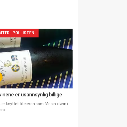
siden
ITER I POLLISTEN
urat
vinene er usannsynlig billige
er knyttet til eieren som får sin «lønn i
en».