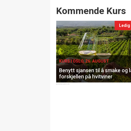
Events
Kommende Kurs
Ledig
KURS I OSLO, 26. AUGUST
Benytt sjansen til å smake og 
forskjellen på hvitviner