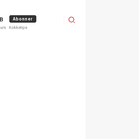
Menu
B
Abonner
kurs
Kokketips
profile
egistrer deg