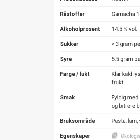
Råstoffer
Garnacha 
Alkoholprosent
14.5 % vol.
Sukker
< 3 gram per
Syre
5.5 gram per
Farge / lukt
Klar kald ly
frukt.
Smak
Fyldig med 
og bitrere 
Bruksområde
Pasta, lam, 
Egenskaper
Økologi