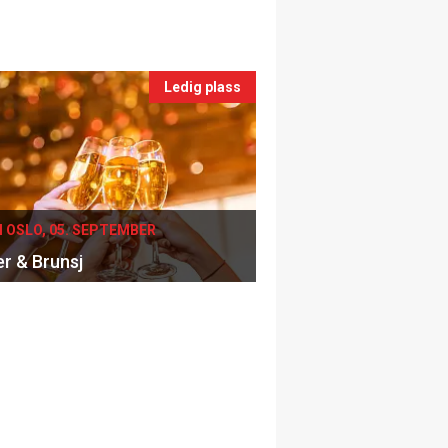
Ledig plass
I OSLO, 05. SEPTEMBER
er & Brunsj