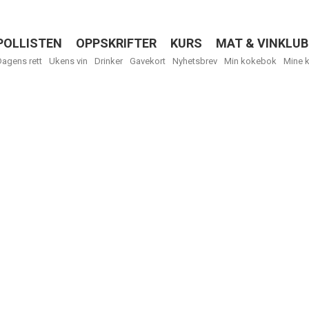
POLLISTEN
OPPSKRIFTER
KURS
MAT & VINKLUB
Menu
Dagens rett
Ukens vin
Drinker
Gavekort
Nyhetsbrev
Min kokebok
Mine 
R