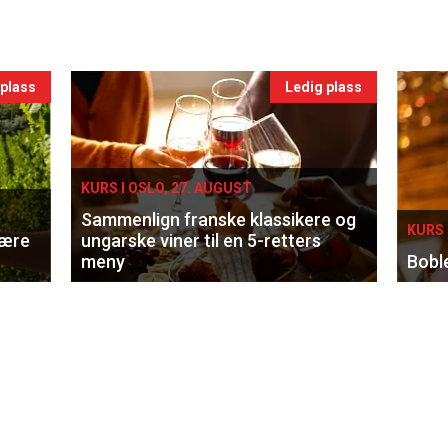
 plass
Ledig plass
KURS I OSLO, 27. AUGUST
Sammenlign franske klassikere og
KURS 
lære
ungarske viner til en 5-retters
meny
Bobl