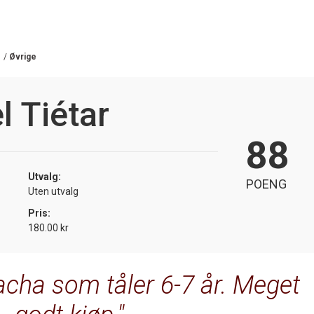
/
Øvrige
l Tiétar
88
Utvalg:
POENG
Uten utvalg
Pris:
180.00 kr
acha som tåler 6-7 år. Meget