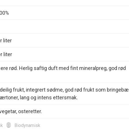
100%
 liter
 liter
sere rød. Herlig saftig duft med fint mineralpreg, god rød
deilig frukt, integrert sødme, god rød frukt som bringebæ
bærtoner, lang og intens ettersmak.
vegetar, osteretter.
sk
Biodynamisk