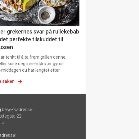
er grekernes svar på rullekebab
det perfekte tilskuddet til
kosen
r tenkt til å ta frem grillen denne
ller kose deg innendørs ,er gyros
-middagen du har lengtet etter.
e saken
g besøksadresse:
tetsgata 22
lo
adresse: