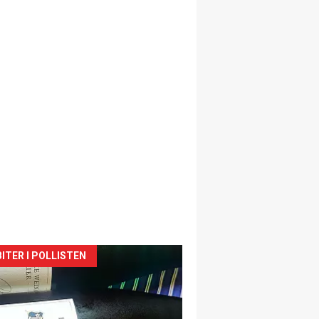
siden
ITER I POLLISTEN
urat