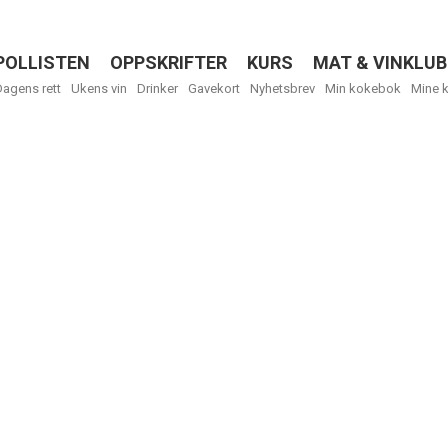
POLLISTEN
OPPSKRIFTER
KURS
MAT & VINKLUB
Menu
Dagens rett
Ukens vin
Drinker
Gavekort
Nyhetsbrev
Min kokebok
Mine 
R