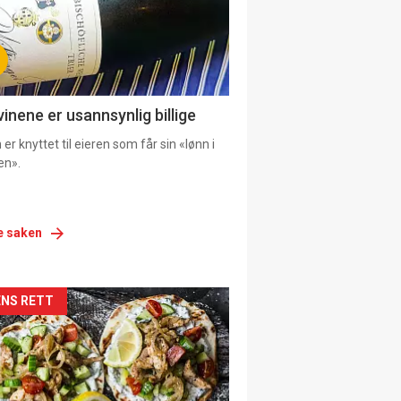
vinene er usannsynlig billige
er knyttet til eieren som får sin «lønn i
en».
e saken
siden
NS RETT
urat