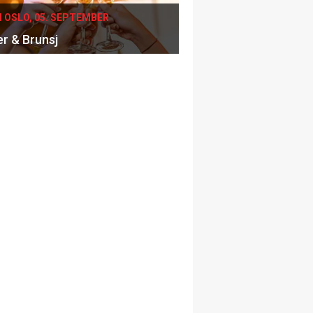
I OSLO, 05. SEPTEMBER
er & Brunsj