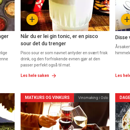
nå
nå
-
-
+
+
2
3
ager
Når du er lei gin tonic, er en pisco
Disse 
sour det du trenger
Årsaken 
elige
Pisco sour er som navnet antyder en svært frisk
himmel
denne
drink, og den forfriskende evnen gjør at den
passer perfekt også til mat.
Les hele saken
Les hel
Forsiden
For
MATKURS OG VINKURS
DAGE
Vinsmaking i Oslo
akkurat
akk
nå
nå