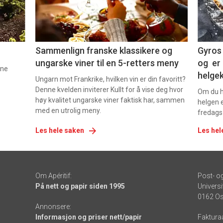
-
-
5
6
Sammenlign franske klassikere og
Gyros 
ungarske viner til en 5-retters meny
og er 
nne
helge
Ungarn mot Frankrike, hvilken vin er din favoritt?
Denne kvelden inviterer Kullt for å vise deg hvor
Om du ha
høy kvalitet ungarske viner faktisk har, sammen
helgen e
med en utrolig meny.
fredags
Les hele saken
Les hel
Om Apéritif:
Post- o
På nett og papir siden 1995
Universi
0162 Os
Annonsere:
Informasjon og priser nett/papir
Faktura