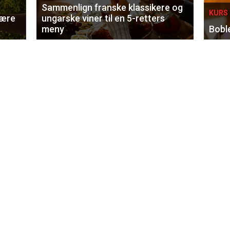
Sammenlign franske klassikere og
KURS 
lære
ungarske viner til en 5-retters
meny
Bobl