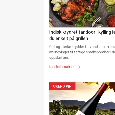
Indisk krydret tandoori-kylling l
du enkelt på grillen
Grill og sterke krydder forvandler alminn
kyllingvinger til saftige smaksbomber i 
oppskriften.
Les hele saken
Forsiden
UKENS VIN
akkurat
nå