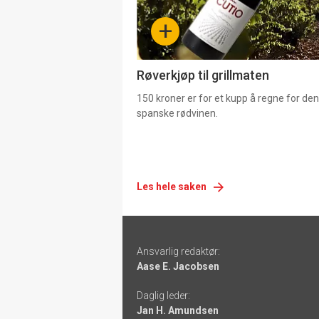
-
+
4
Røverkjøp til grillmaten
150 kroner er for et kupp å regne for de
spanske rødvinen.
Les hele saken
Footer
Ansvarlig redaktør:
-
Aase E. Jacobsen
links
Daglig leder:
Jan H. Amundsen