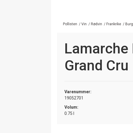
Pollisten
/
Vin
/
Rødvin
/
Frankrike
/
Bur
Lamarche 
Grand Cru
Varenummer:
19052701
Volum:
0.75 l