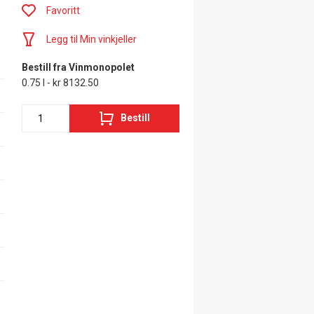
Favoritt
Legg til Min vinkjeller
Bestill fra Vinmonopolet
0.75 l - kr 8132.50
Bestill