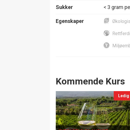
Sukker
< 3 gram per
Egenskaper
Økologi
Rettferd
Miljøemb
Events
Kommende Kurs
Ledig