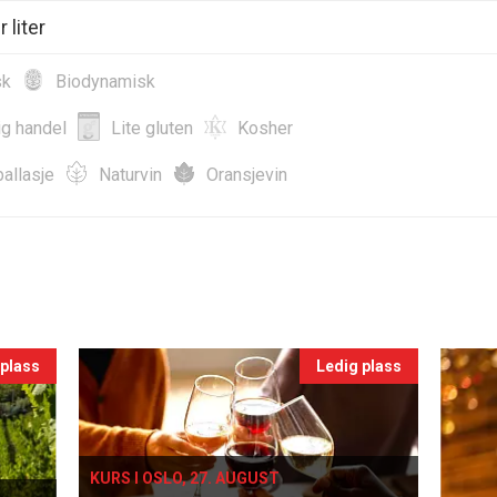
 liter
sk
Biodynamisk
ig handel
Lite gluten
Kosher
allasje
Naturvin
Oransjevin
 plass
Ledig plass
KURS I OSLO, 27. AUGUST