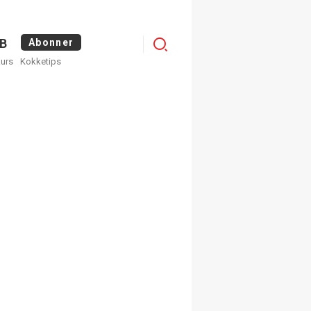
Menu
B
Abonner
kurs
Kokketips
profile
egistrer deg