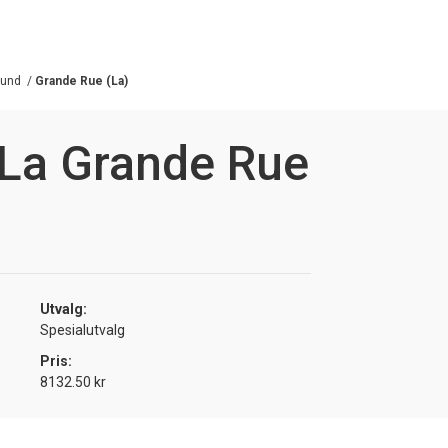
gund
/
Grande Rue (La)
La Grande Rue
Utvalg:
Spesialutvalg
Pris:
8132.50 kr