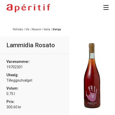
Registrer deg
Pollisten
/
Vin
/
Rosevin
/
Italia
/
Øvrige
Lammidia Rosato
Varenummer:
19702301
Utvalg:
Tilleggsutvalget
Volum:
0.75 l
Pris:
300.60 kr