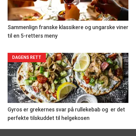
nå
-
5
Sammenlign franske klassikere og ungarske viner
til en 5-retters meny
Forsiden
DAGENS RETT
akkurat
nå
-
6
Gyros er grekernes svar på rullekebab og er det
perfekte tilskuddet til helgekosen
Footer