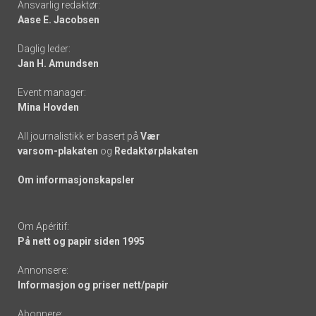
Ansvarlig redaktør:
Aase E. Jacobsen
-
Daglig leder:
links
Jan H. Amundsen
Event manager:
Mina Hovden
All journalistikk er basert på
Vær
varsom-plakaten
og
Redaktørplakaten
Om informasjonskapsler
Om Apéritif:
På nett og papir siden 1995
Annonsere:
Informasjon og priser nett/papir
Abonnere: