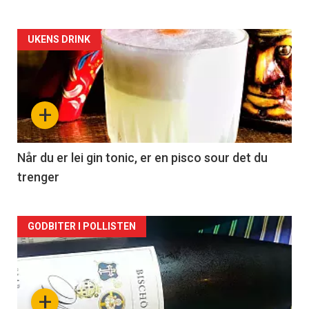
Forsiden
UKENS DRINK
akkurat
nå
+
-
2
Når du er lei gin tonic, er en pisco sour det du
trenger
Forsiden
GODBITER I POLLISTEN
akkurat
nå
+