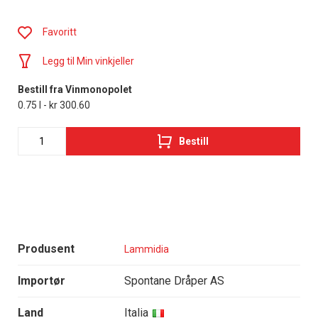
Favoritt
Legg til Min vinkjeller
Bestill fra Vinmonopolet
0.75 l - kr 300.60
Bestill
Produsent
Lammidia
Importør
Spontane Dråper AS
Land
Italia