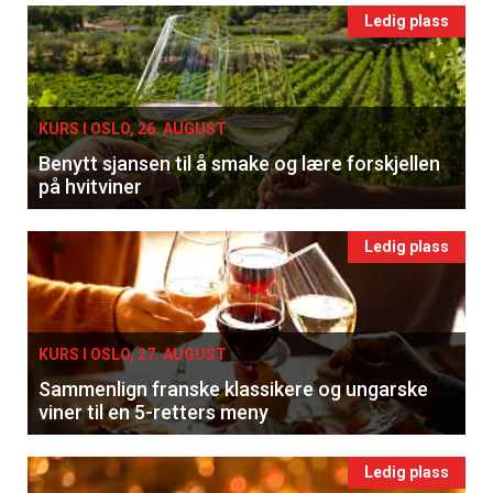
Ledig plass
KURS I OSLO, 26. AUGUST
Benytt sjansen til å smake og lære forskjellen
på hvitviner
Ledig plass
KURS I OSLO, 27. AUGUST
Sammenlign franske klassikere og ungarske
viner til en 5-retters meny
Ledig plass