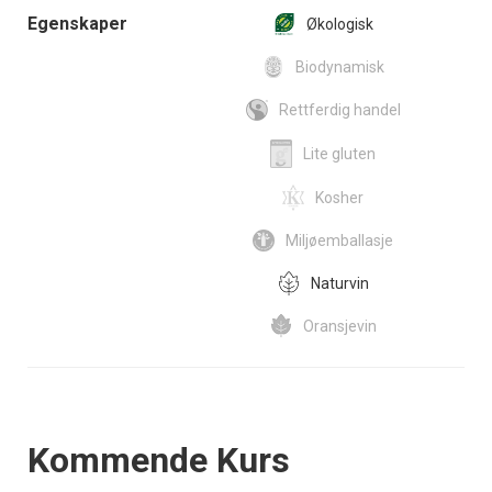
Egenskaper
Økologisk
Biodynamisk
Rettferdig handel
Lite gluten
Kosher
Miljøemballasje
Naturvin
Oransjevin
Events
Kommende Kurs