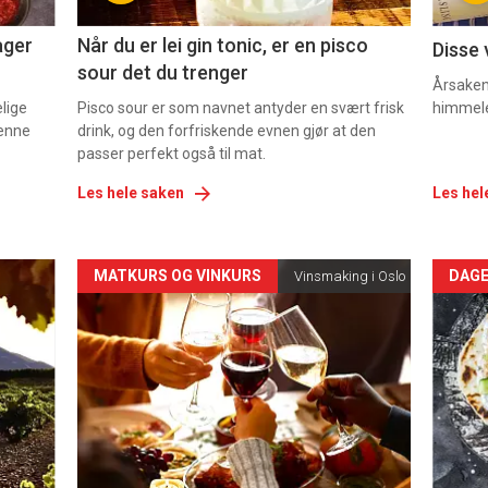
2
3
ager
Når du er lei gin tonic, er en pisco
Disse 
sour det du trenger
Årsaken 
elige
Pisco sour er som navnet antyder en svært frisk
himmel
denne
drink, og den forfriskende evnen gjør at den
passer perfekt også til mat.
Les hele saken
Les hel
Forsiden
For
MATKURS OG VINKURS
DAGE
Vinsmaking i Oslo
akkurat
akk
nå
nå
-
-
5
6