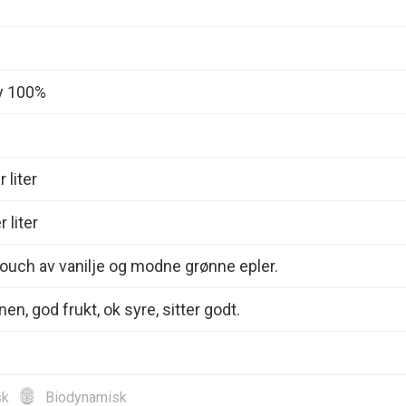
y 100%
 liter
 liter
ouch av vanilje og modne grønne epler.
n, god frukt, ok syre, sitter godt.
sk
Biodynamisk