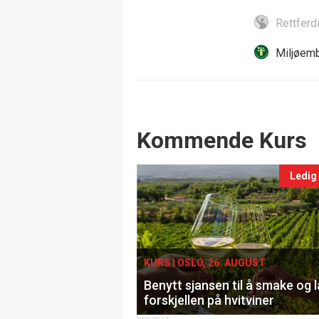
Rettferd
Miljøemb
Events
Kommende Kurs
Ledig
KURS I OSLO, 26. AUGUST
Benytt sjansen til å smake og 
forskjellen på hvitviner