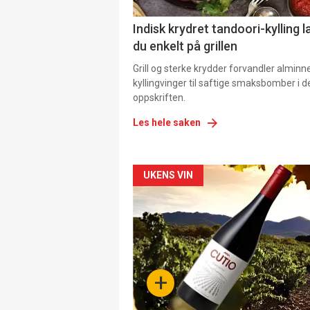
Indisk krydret tandoori-kylling l
du enkelt på grillen
Grill og sterke krydder forvandler alminn
kyllingvinger til saftige smaksbomber i 
oppskriften.
Les hele saken
Forsiden
UKENS VIN
akkurat
nå
-
+
4