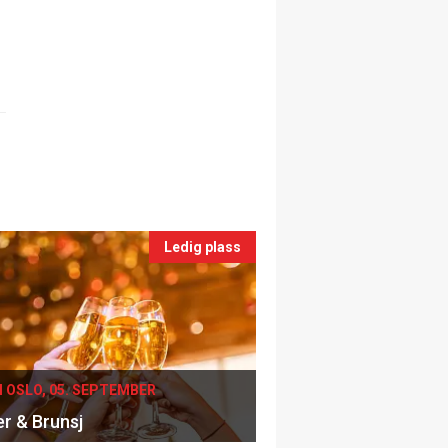
Ledig plass
I OSLO, 05. SEPTEMBER
er & Brunsj