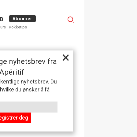
Menu
B
Abonner
kurs
Kokketips
profile
×
ge nyhetsbrev fra
Apéritif
 ukentlige nyhetsbrev. Du
 hvilke du ønsker å få
egistrer deg