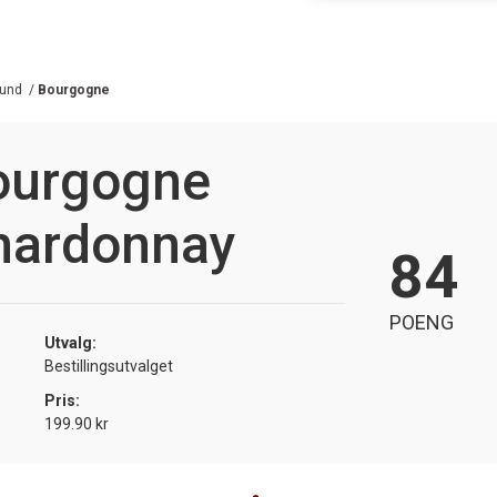
und
/
Bourgogne
ourgogne
hardonnay
84
POENG
Utvalg:
Bestillingsutvalget
Pris:
199.90 kr