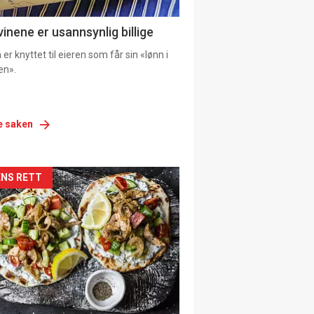
vinene er usannsynlig billige
er knyttet til eieren som får sin «lønn i
en».
e saken
siden
NS RETT
urat