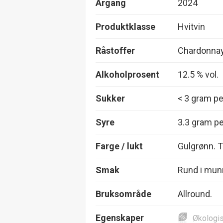
Årgang
2024
Produktklasse
Hvitvin
Råstoffer
Chardonna
Alkoholprosent
12.5 % vol.
Sukker
< 3 gram per
Syre
3.3 gram per
Farge / lukt
Gulgrønn. T
Smak
Rund i munne
Bruksområde
Allround.
Egenskaper
Økologi