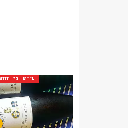
siden
ITER I POLLISTEN
urat