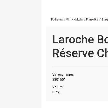
Pollisten
/
Vin
/
Hvitvin
/
Frankrike
/
Burg
Laroche B
Réserve C
Varenummer:
3801501
Volum:
0.75 l