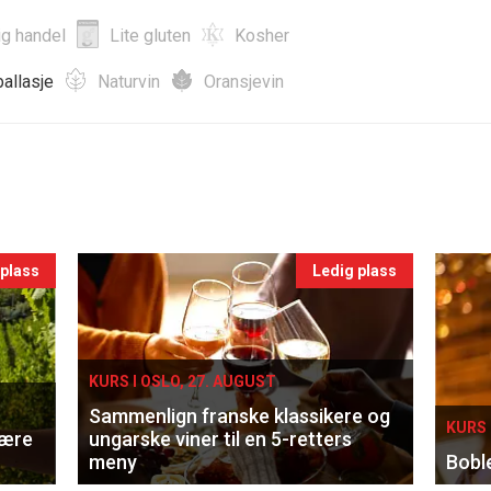
ig handel
Lite gluten
Kosher
allasje
Naturvin
Oransjevin
 plass
Ledig plass
KURS I OSLO, 27. AUGUST
Sammenlign franske klassikere og
KURS 
lære
ungarske viner til en 5-retters
meny
Bobl