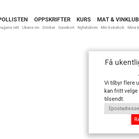
POLLISTEN
OPPSKRIFTER
KURS
MAT & VINKLUB
Menu
Dagens rett
Ukens vin
Drinker
Gavekort
Nyhetsbrev
Min kokebok
Mine 
Få ukentli
Vi tilbyr flere
kan fritt velge
tilsendt.
R