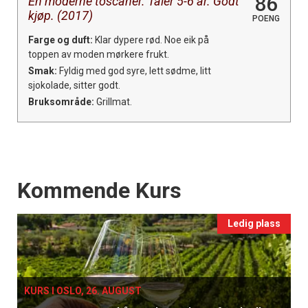
86
En moderne toscaner. Tåler 5-6 år. Godt
kjøp. (2017)
POENG
Farge og duft:
Klar dypere rød. Noe eik på
toppen av moden mørkere frukt.
Smak:
Fyldig med god syre, lett sødme, litt
sjokolade, sitter godt.
Bruksområde:
Grillmat.
Events
Kommende Kurs
Ledig plass
KURS I OSLO, 26. AUGUST