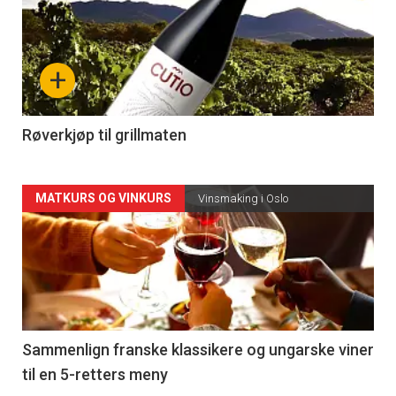
akkurat
nå
+
-
4
Røverkjøp til grillmaten
Forsiden
MATKURS OG VINKURS
Vinsmaking i Oslo
akkurat
nå
-
5
Sammenlign franske klassikere og ungarske viner
til en 5-retters meny