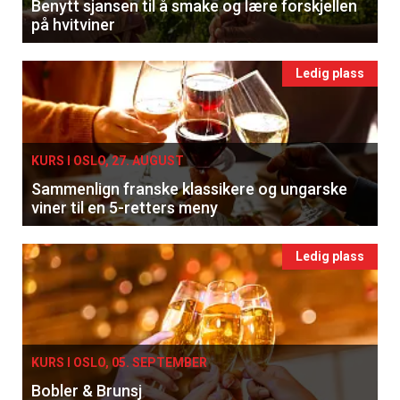
Benytt sjansen til å smake og lære forskjellen
på hvitviner
Ledig plass
KURS I OSLO, 27. AUGUST
Sammenlign franske klassikere og ungarske
viner til en 5-retters meny
Ledig plass
KURS I OSLO, 05. SEPTEMBER
Bobler & Brunsj