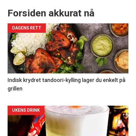
Forsiden akkurat nå
DAGENS RETT
Indisk krydret tandoori-kylling lager du enkelt på
grillen
Forsiden
UKENS DRINK
akkurat