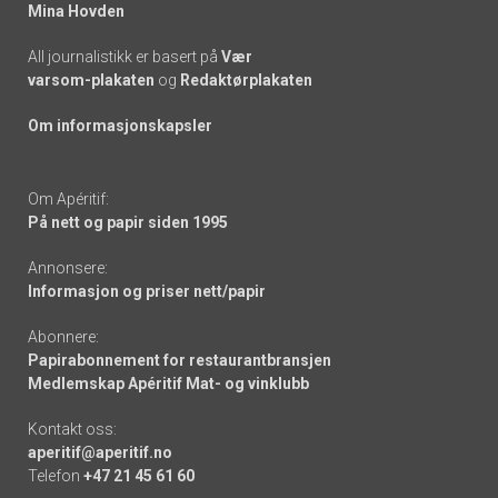
Mina Hovden
All journalistikk er basert på
Vær
varsom-plakaten
og
Redaktørplakaten
Om informasjonskapsler
Om Apéritif:
På nett og papir siden 1995
Annonsere:
Informasjon og priser nett/papir
Abonnere:
Papirabonnement for restaurantbransjen
Medlemskap Apéritif Mat- og vinklubb
Kontakt oss:
aperitif@aperitif.no
Telefon
+47 21 45 61 60