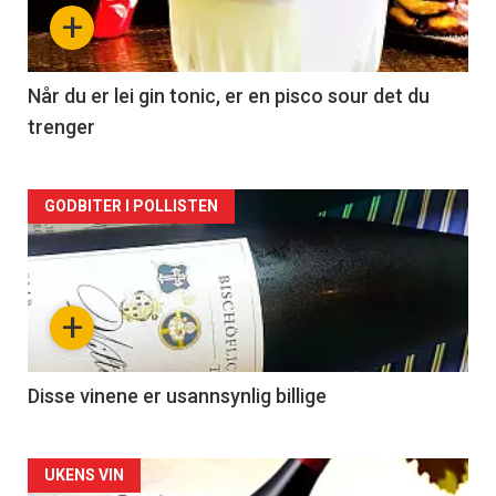
nå
+
-
2
Når du er lei gin tonic, er en pisco sour det du
trenger
Forsiden
GODBITER I POLLISTEN
akkurat
nå
+
-
3
Disse vinene er usannsynlig billige
Forsiden
UKENS VIN