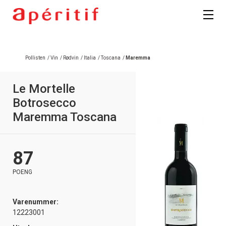
Pollisten
/
Vin
/
Rødvin
/
Italia
/
Toscana
/
Maremma
Le Mortelle
Botrosecco
Maremma Toscana
87
POENG
Varenummer:
12223001