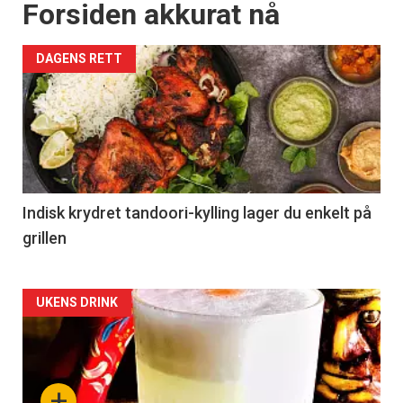
Forsiden akkurat nå
DAGENS RETT
Indisk krydret tandoori-kylling lager du enkelt på
grillen
Forsiden
UKENS DRINK
akkurat
nå
+