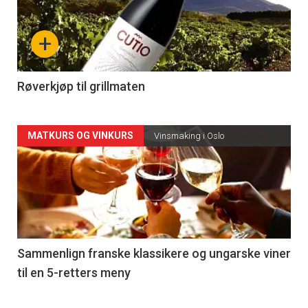
akkurat
nå
+
-
4
Røverkjøp til grillmaten
Forsiden
MATKURS OG VINKURS
Vinsmaking i Oslo
akkurat
nå
-
5
Sammenlign franske klassikere og ungarske viner
til en 5-retters meny