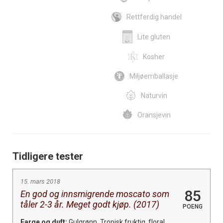
Rettferdig handel
Lite gluten
Kosher
Miljøemballasje
Naturvin
Oransjevin
Tidligere tester
15. mars 2018
85
En god og innsmigrende moscato som
tåler 2-3 år. Meget godt kjøp. (2017)
POENG
Farge og duft:
Gulgrønn. Tropisk fruktig, floral,