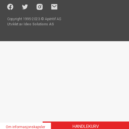
-
socials
Copyright 1995-2023 © Apéritif AS
Utviklet av
Ideo Solutions AS
Handlekurv
HANDLEKURV
Om informasjonskapsler