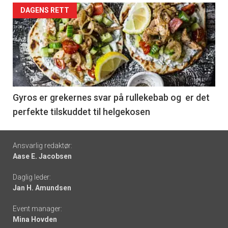
Forsiden
DAGENS RETT
akkurat
nå
-
6
Gyros er grekernes svar på rullekebab og er det
perfekte tilskuddet til helgekosen
Footer
Ansvarlig redaktør:
Aase E. Jacobsen
-
Daglig leder:
links
Jan H. Amundsen
Event manager:
Mina Hovden