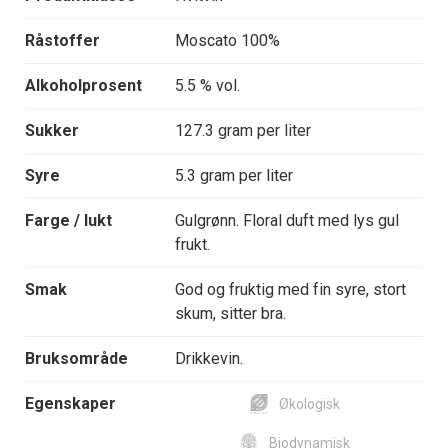
Råstoffer
Moscato 100%
Alkoholprosent
5.5 % vol.
Sukker
127.3 gram per liter
Syre
5.3 gram per liter
Farge / lukt
Gulgrønn. Floral duft med lys gul
frukt.
Smak
God og fruktig med fin syre, stort
skum, sitter bra.
Bruksområde
Drikkevin.
Egenskaper
Økologisk
Biodynamisk