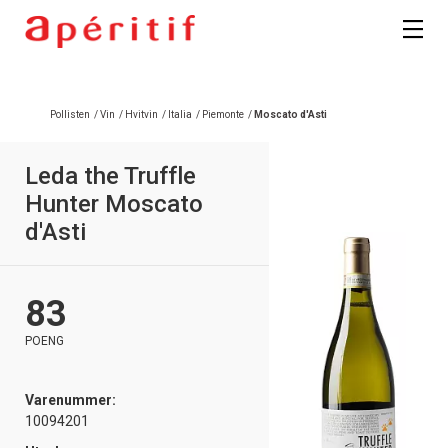
Pollisten
/
Vin
/
Hvitvin
/
Italia
/
Piemonte
/
Moscato d'Asti
Leda the Truffle
Hunter Moscato
d'Asti
83
POENG
Varenummer:
10094201