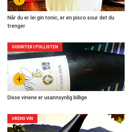
-
2
Når du er lei gin tonic, er en pisco sour det du
trenger
Forsiden
GODBITER I POLLISTEN
akkurat
nå
+
-
3
Disse vinene er usannsynlig billige
Forsiden
UKENS VIN