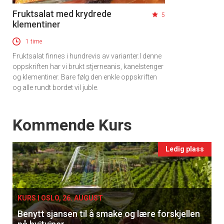
Fruktsalat med krydrede
5
klementiner
1 time
Fruktsalat finnes i hundrevis av varianter.I denne
oppskriften har vi brukt stjerneanis, kanelstenger
og klementiner. Bare følg den enkle oppskriften
og alle rundt bordet vil juble.
Events
Kommende Kurs
Ledig plass
KURS I OSLO, 26. AUGUST
Benytt sjansen til å smake og lære forskjellen