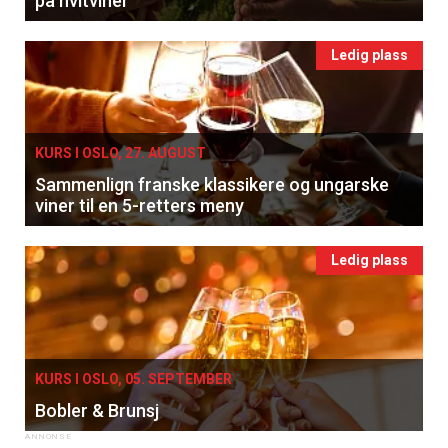
på hvitviner
Ledig plass
KURS I OSLO, 27. AUGUST
Sammenlign franske klassikere og ungarske
viner til en 5-retters meny
Ledig plass
KURS I OSLO, 05. SEPTEMBER
Bobler & Brunsj