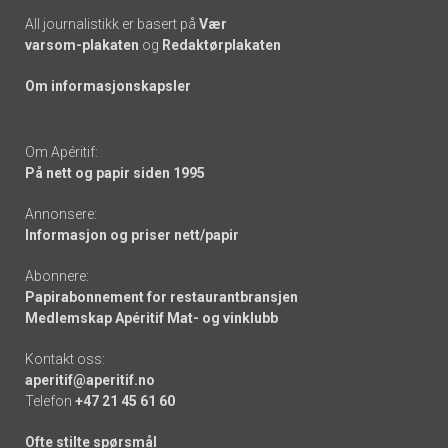
All journalistikk er basert på
Vær
varsom-plakaten
og
Redaktørplakaten
Om informasjonskapsler
Om Apéritif:
På nett og papir siden 1995
Annonsere:
Informasjon og priser nett/papir
Abonnere:
Papirabonnement for restaurantbransjen
Medlemskap Apéritif Mat- og vinklubb
Kontakt oss:
aperitif@aperitif.no
Telefon
+47 21 45 61 60
Ofte stilte spørsmål