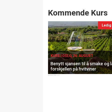
Events
Kommende Kurs
Ledig
KURS I OSLO, 26. AUGUST
Benytt sjansen til å smake og 
forskjellen på hvitviner