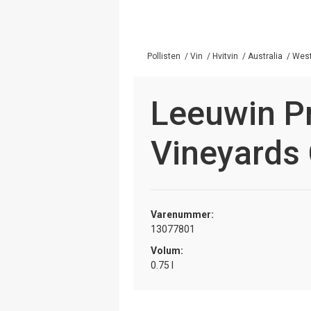
Pollisten
/
Vin
/
Hvitvin
/
Australia
/
West
Leeuwin P
Vineyards
Varenummer:
13077801
Volum:
0.75 l