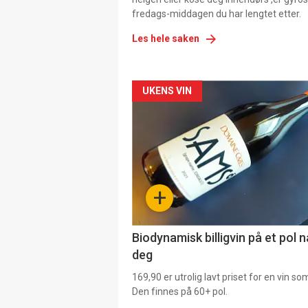
fredags-middagen du har lengtet etter.
Les hele saken
Forsiden
UKENS VIN
akkurat
nå
-
+
4
Biodynamisk billigvin på et pol 
deg
169,90 er utrolig lavt priset for en vin s
Den finnes på 60+ pol.