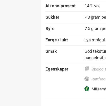
Alkoholprosent
14 % vol.
Sukker
< 3 gram per
Syre
7.5 gram per
Farge / lukt
Lys strågul
Smak
God tekstur
hasselnøtte
Egenskaper
Økologi
Rettferd
Miljøemb