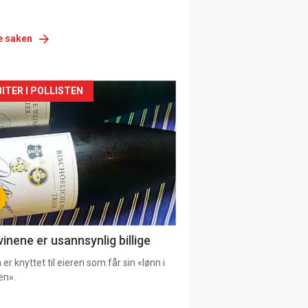
e saken
siden
ITER I POLLISTEN
urat
vinene er usannsynlig billige
er knyttet til eieren som får sin «lønn i
en».