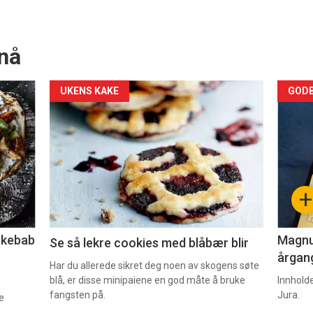
nå
Forsiden
For
UKENS KAKE
GODB
akkurat
akk
nå
nå
-
-
+
2
3
lekebab
Magnum
Se så lekre cookies med blåbær blir
årgang
Har du allerede sikret deg noen av skogens søte
blå, er disse minipaiene en god måte å bruke
Innhold
fangsten på.
Jura.
e