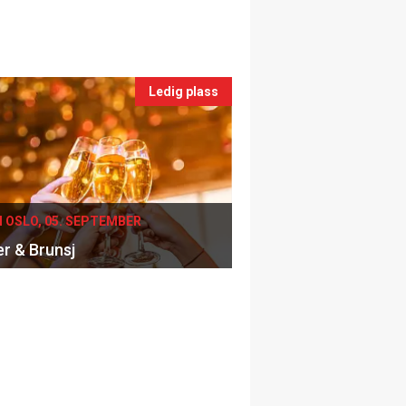
Ledig plass
I OSLO, 05. SEPTEMBER
er & Brunsj