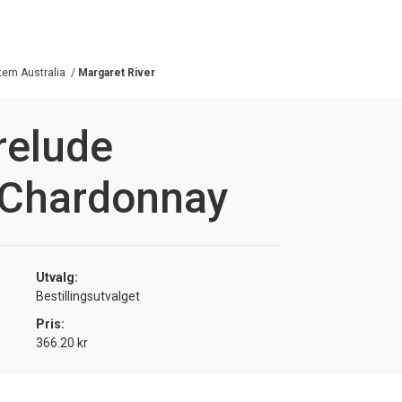
ern Australia
/
Margaret River
relude
 Chardonnay
Utvalg:
Bestillingsutvalget
Pris:
366.20 kr