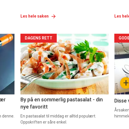
Les hele saken
Les hel
Forsiden
For
DAGENS RETT
GODB
akkurat
akk
nå
nå
-
-
+
5
6
nær
By på en sommerlig pastasalat - din
Disse 
nye favoritt
Årsaken 
om denne.
En pastasalat til middag er alltid populært.
himmel
Oppskriften er såre enkel.