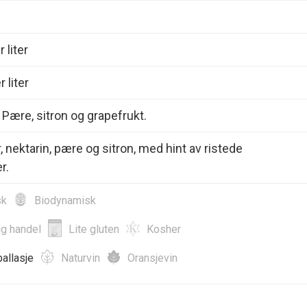
 liter
 liter
. Pære, sitron og grapefrukt.
, nektarin, pære og sitron, med hint av ristede
r.
sk
Biodynamisk
ig handel
Lite gluten
Kosher
allasje
Naturvin
Oransjevin