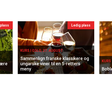
 plass
Ledig plass
KURS I OSLO, 27. AUGUST
Sammenlign franske klassikere og
KURS 
lære
ungarske viner til en 5-retters
meny
Bobl