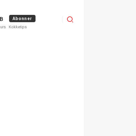
Menu
B
Abonner
kurs
Kokketips
profile