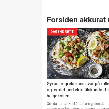
Forsiden akkurat 
DAGENS RETT
Gyros er grekernes svar på rul
og er det perfekte tilskuddet til
helgekosen
Om du har tenkt til å ta frem grillen denn
helgen eller kose deg innendørs ,er gyros