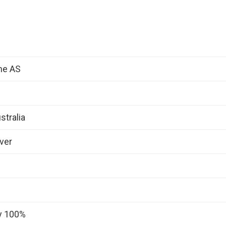
ne AS
stralia
ver
y 100%