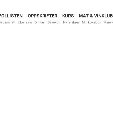
POLLISTEN
OPPSKRIFTER
KURS
MAT & VINKLUB
Menu
Dagens rett
Ukens vin
Drinker
Gavekort
Nyhetsbrev
Min kokebok
Mine 