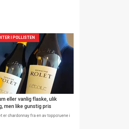
siden
ITER I POLLISTEN
urat
 eller vanlig flaske, ulik
, men like gunstig pris
et er chardonnay fra en av toppcruene i