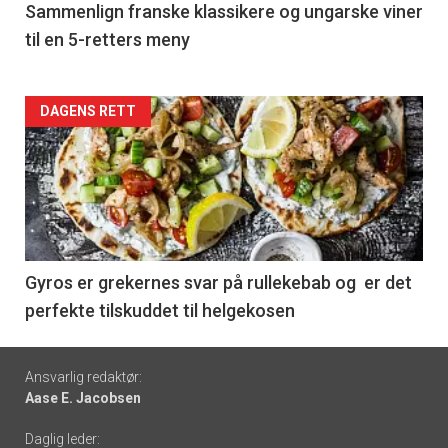
5
Sammenlign franske klassikere og ungarske viner
til en 5-retters meny
Forsiden
DAGENS RETT
akkurat
nå
-
6
Gyros er grekernes svar på rullekebab og er det
perfekte tilskuddet til helgekosen
Footer
Ansvarlig redaktør:
Aase E. Jacobsen
-
Daglig leder: