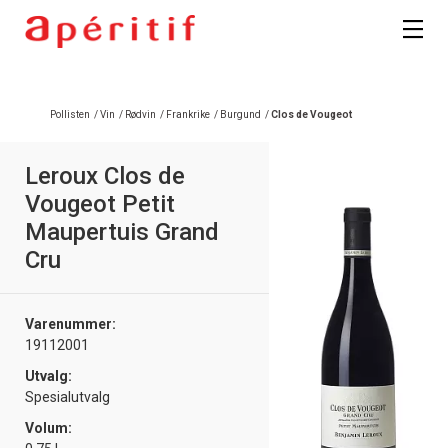
Registrer deg
Pollisten
/
Vin
/
Rødvin
/
Frankrike
/
Burgund
/
Clos de Vougeot
Leroux Clos de
Vougeot Petit
Maupertuis Grand
Cru
Varenummer:
19112001
Utvalg:
Spesialutvalg
Volum: