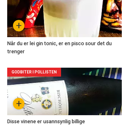
akkurat
nå
+
-
2
Når du er lei gin tonic, er en pisco sour det du
trenger
Forsiden
GODBITER I POLLISTEN
akkurat
nå
+
-
3
Disse vinene er usannsynlig billige