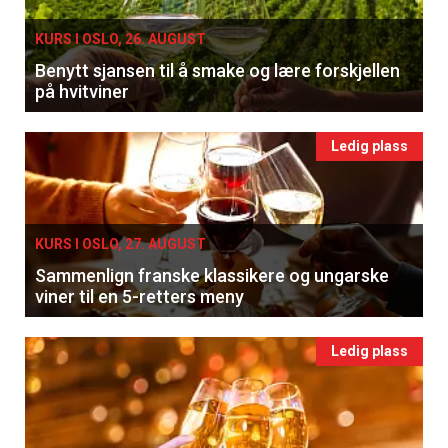
KURS I OSLO, 26. AUGUST
Benytt sjansen til å smake og lære forskjellen
på hvitviner
Ledig plass
KURS I OSLO, 27. AUGUST
Sammenlign franske klassikere og ungarske
viner til en 5-retters meny
Ledig plass