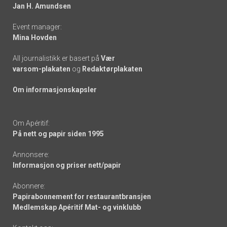
links
Jan H. Amundsen
Event manager:
Mina Hovden
All journalistikk er basert på
Vær
varsom-plakaten
og
Redaktørplakaten
Om informasjonskapsler
Om Apéritif:
På nett og papir siden 1995
Annonsere:
Informasjon og priser nett/papir
Abonnere:
Papirabonnement for restaurantbransjen
Medlemskap Apéritif Mat- og vinklubb