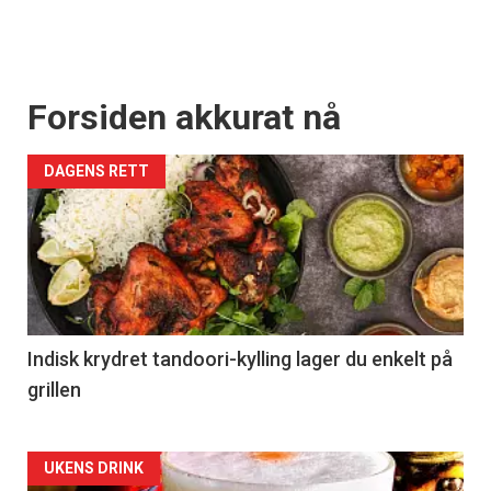
Forsiden akkurat nå
DAGENS RETT
Indisk krydret tandoori-kylling lager du enkelt på
grillen
Forsiden
UKENS DRINK