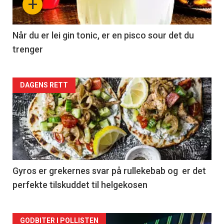
+
Når du er lei gin tonic, er en pisco sour det du
trenger
Forsiden
DAGENS RETT
akkurat
nå
-
2
Gyros er grekernes svar på rullekebab og er det
perfekte tilskuddet til helgekosen
Forsiden
GODBITER I POLLISTEN