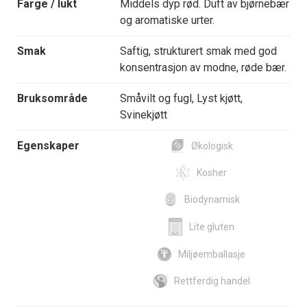
Farge / lukt
Middels dyp rød. Duft av bjørnebær
og aromatiske urter.
Smak
Saftig, strukturert smak med god
konsentrasjon av modne, røde bær.
Bruksområde
Småvilt og fugl, Lyst kjøtt,
Svinekjøtt
Egenskaper
Økologisk
Kosher
Biodynamisk
Lite gluten
Miljøemballasje
Rettferdig handel