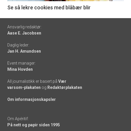
6
Se så lekre cookies med blåbær blir
Footer
Ansvarlig redaktør:
Aase E. Jacobsen
-
Daglig leder:
links
Jan H. Amundsen
Event manager:
Mina Hovden
All journalistikk er basert på
Vær
varsom-plakaten
og
Redaktørplakaten
Om informasjonskapsler
Om Apéritif:
På nett og papir siden 1995