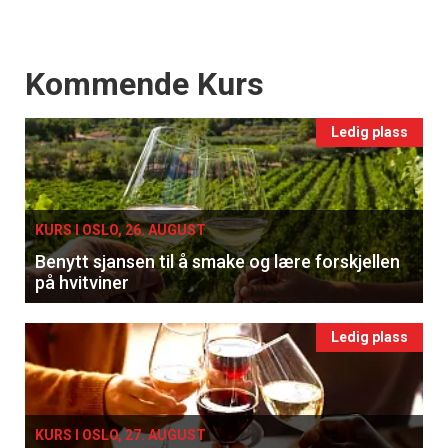
Events
Kommende Kurs
Ledig plass
KURS I OSLO, 26. AUGUST
Benytt sjansen til å smake og lære forskjellen
på hvitviner
Ledig plass
KURS I OSLO, 27. AUGUST