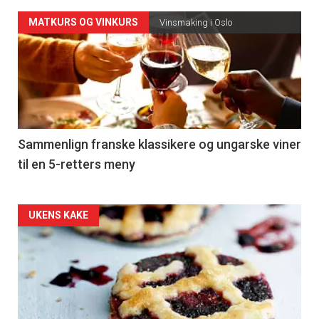
Forsiden
MATKURS OG VINKURS
Vinsmaking i Oslo
akkurat
nå
-
5
Sammenlign franske klassikere og ungarske viner
til en 5-retters meny
Forsiden
UKENS KAKE
akkurat
nå
-