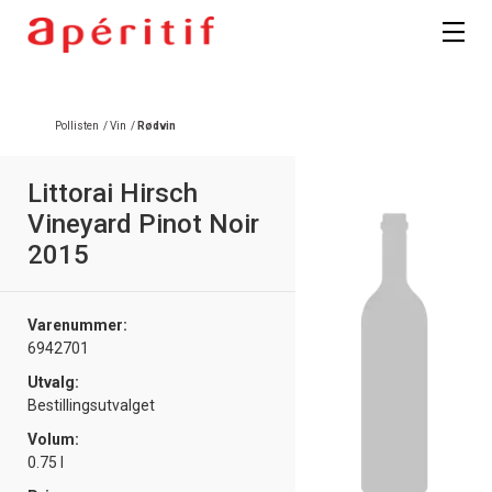
Registrer deg
Pollisten
/
Vin
/
Rødvin
Littorai Hirsch
Vineyard Pinot Noir
2015
Varenummer:
6942701
Utvalg:
Bestillingsutvalget
Volum:
0.75 l