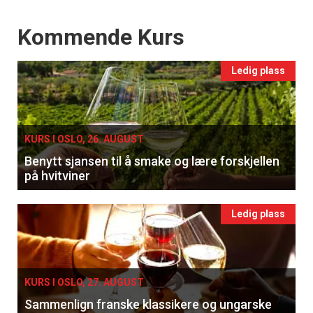
Events
Kommende Kurs
Ledig plass
KURS I OSLO, 26. AUGUST
Benytt sjansen til å smake og lære forskjellen
på hvitviner
Ledig plass
KURS I OSLO, 27. AUGUST
Sammenlign franske klassikere og ungarske