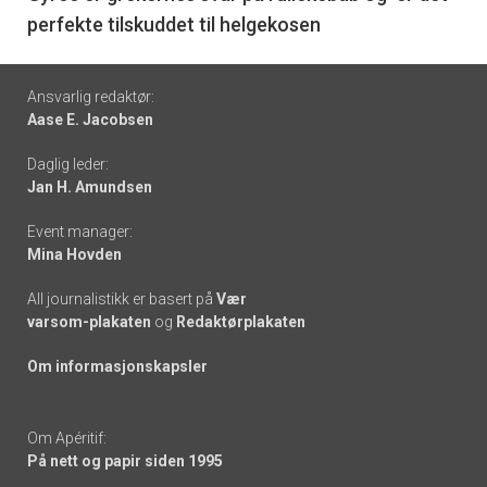
perfekte tilskuddet til helgekosen
Footer
Ansvarlig redaktør:
Aase E. Jacobsen
-
Daglig leder:
links
Jan H. Amundsen
Event manager:
Mina Hovden
All journalistikk er basert på
Vær
varsom-plakaten
og
Redaktørplakaten
Om informasjonskapsler
Om Apéritif:
På nett og papir siden 1995