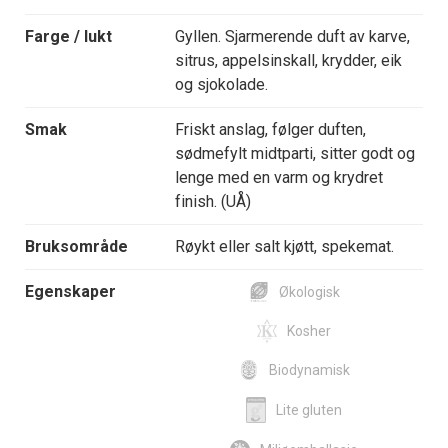
Farge / lukt
Gyllen. Sjarmerende duft av karve,
sitrus, appelsinskall, krydder, eik
og sjokolade.
Smak
Friskt anslag, følger duften,
sødmefylt midtparti, sitter godt og
lenge med en varm og krydret
finish. (UÅ)
Bruksområde
Røykt eller salt kjøtt, spekemat.
Egenskaper
Økologisk
Kosher
Biodynamisk
Lite gluten