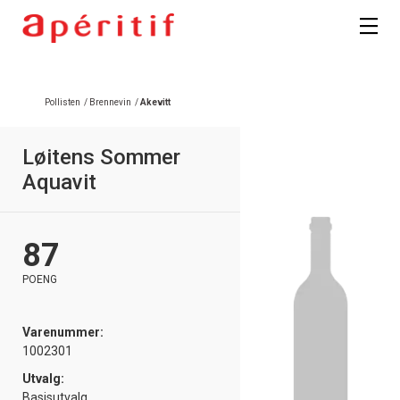
Registrer deg
Pollisten
/
Brennevin
/
Akevitt
Løitens Sommer
Aquavit
87
POENG
Varenummer:
1002301
Utvalg:
Basisutvalg