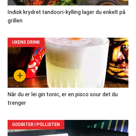
Indisk krydret tandoori-kylling lager du enkelt på
grillen
Forsiden
UKENS DRINK
akkurat
nå
+
-
2
Når du er lei gin tonic, er en pisco sour det du
trenger
Forsiden
GODBITER I POLLISTEN