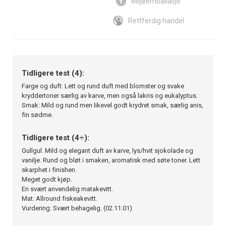
Miljøemballasje
Rettferdig handel
Tidligere test (4):
Farge og duft: Lett og rund duft med blomster og svake
kryddertoner særlig av karve, men også lakris og eukalyptus.
Smak: Mild og rund men likevel godt krydret smak, særlig anis,
fin sødme.
Tidligere test (4÷):
Gullgul. Mild og elegant duft av karve, lys/hvit sjokolade og
vanilje. Rund og bløt i smaken, aromatisk med søte toner. Lett
skarphet i finishen.
Meget godt kjøp.
En svært anvendelig matakevitt.
Mat: Allround fiskeakevitt.
Vurdering: Svært behagelig. (02.11.01)