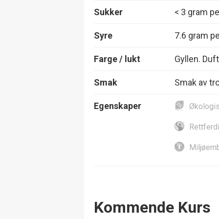
Sukker
< 3 gram per
Syre
7.6 gram per
Farge / lukt
Gyllen. Duft
Smak
Smak av tro
Egenskaper
Økologi
Rettferd
Miljøemb
Events
Kommende Kurs