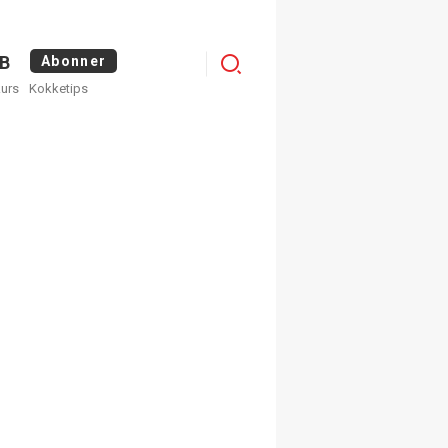
Menu
B
Abonner
kurs
Kokketips
profile
egistrer deg