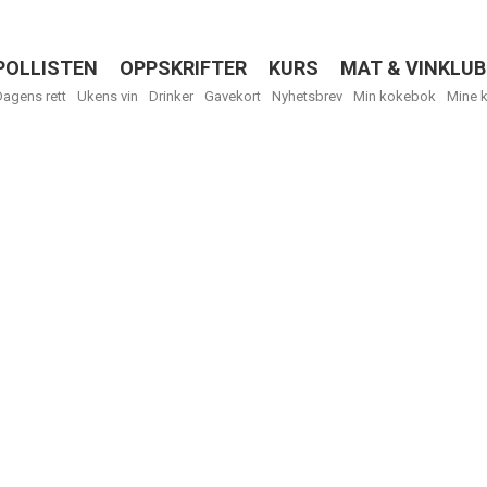
POLLISTEN
OPPSKRIFTER
KURS
MAT & VINKLUB
Menu
Dagens rett
Ukens vin
Drinker
Gavekort
Nyhetsbrev
Min kokebok
Mine 
R