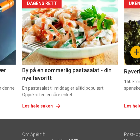
Forsiden
For
DAGENS RETT
UKEN
akkurat
akk
nå
nå
-
-
+
5
6
nær
By på en sommerlig pastasalat - din
Røverk
nye favoritt
150 kron
om denne.
En pastasalat til middag er alltid populært.
spanske
Oppskriften er såre enkel.
Les hele saken
Les hel
Om Apéritif:
Post- o