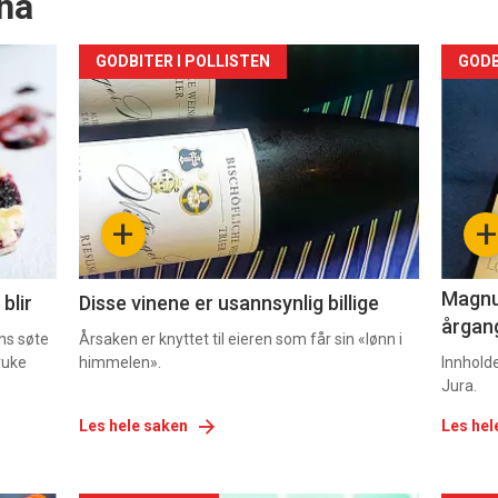
nå
Forsiden
For
GODBITER I POLLISTEN
GODB
akkurat
akk
nå
nå
-
-
+
+
2
3
Magnum
blir
Disse vinene er usannsynlig billige
årgang
ns søte
Årsaken er knyttet til eieren som får sin «lønn i
ruke
himmelen».
Innhold
Jura.
Les hele saken
Les hel