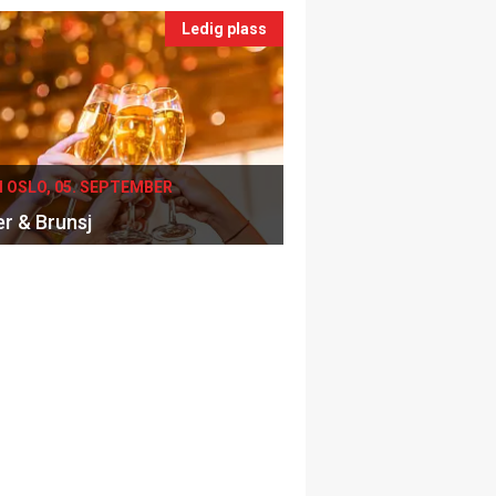
Ledig plass
I OSLO, 05. SEPTEMBER
er & Brunsj