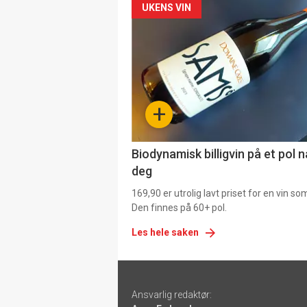
Forsiden
UKENS VIN
akkurat
nå
-
+
4
Biodynamisk billigvin på et pol 
deg
169,90 er utrolig lavt priset for en vin s
Den finnes på 60+ pol.
Les hele saken
Footer
Ansvarlig redaktør:
-