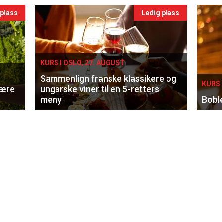
 plass
Ledig plass
KURS I OSLO, 27. AUGUST
Sammenlign franske klassikere og
KURS 
lære
ungarske viner til en 5-retters
meny
Bobl