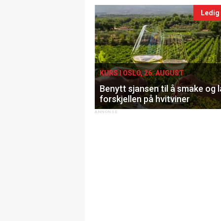
Ledig
KURS I OSLO, 26. AUGUST
Benytt sjansen til å smake og 
forskjellen på hvitviner