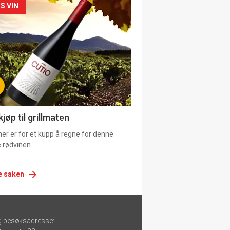
siden
S VIN
urat
jøp til grillmaten
er er for et kupp å regne for denne
 rødvinen.
e saken
g besøksadresse: