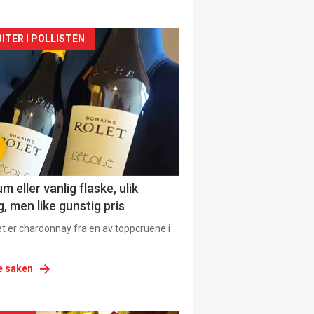
siden
ITER I POLLISTEN
urat
 eller vanlig flaske, ulik
, men like gunstig pris
et er chardonnay fra en av toppcruene i
e saken